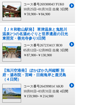
コース番号269300043`FUK0
10月25日~01月31日 出発
3日間
￥59,900~￥84,900
【ＪＲ和歌山駅発】 草津温泉と鬼怒川
温泉2つの名湯めぐりと世界遺産の日光
東照宮・善光寺参り3日間
コース番号267233413`JR30
05月12日~12月09日 出発
3日間
￥87,900~￥130,900
【旭川空港発】 ぽかぽか九州縦断 別
府・湯布院・宮崎・日南海岸と鹿児島
（４日間）
コース番号264399814`AKJ0
10月01日~03月31日 出発
4日間
￥159,900~￥214,900