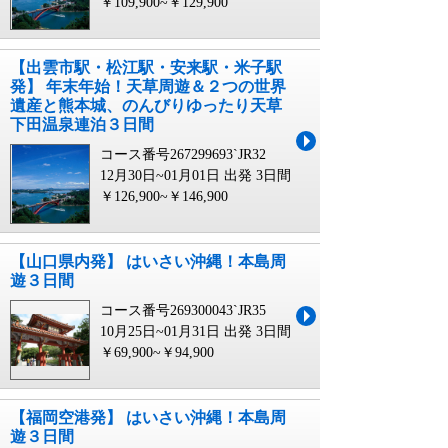
￥109,900~￥129,900
【出雲市駅・松江駅・安来駅・米子駅
発】 年末年始！天草周遊＆２つの世界
遺産と熊本城、のんびりゆったり天草
下田温泉連泊３日間
コース番号267299693`JR32
12月30日~01月01日 出発
3日間
￥126,900~￥146,900
【山口県内発】 はいさい沖縄！本島周
遊３日間
コース番号269300043`JR35
10月25日~01月31日 出発
3日間
￥69,900~￥94,900
【福岡空港発】 はいさい沖縄！本島周
遊３日間