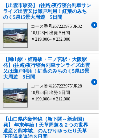
【出雲市駅発】 (往路)夜行寝台列車サン
ライズ出雲又は瀬戸利用！紅葉のみち
のく5県15景大周遊 5日間
コース番号267223975`JR32
10月23日 出発
5日間
￥219,000~￥232,000
【岡山駅・姫路駅・三ノ宮駅・大阪駅
発】(往路)夜行寝台列車サンライズ出雲
又は瀬戸利用！紅葉のみちのく5県15景
大周遊 5日間
コース番号267223975`JR28
10月23日 出発
5日間
￥199,000~￥212,000
【山口県内新幹線（新下関～新岩国）
発】 年末年始！天草周遊＆２つの世界
遺産と熊本城、のんびりゆったり天草
下田温泉連泊３日間