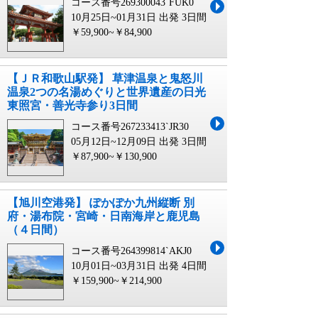
コース番号269300043`FUK0
10月25日~01月31日 出発
3日間
￥59,900~￥84,900
【ＪＲ和歌山駅発】 草津温泉と鬼怒川
温泉2つの名湯めぐりと世界遺産の日光
東照宮・善光寺参り3日間
コース番号267233413`JR30
05月12日~12月09日 出発
3日間
￥87,900~￥130,900
【旭川空港発】 ぽかぽか九州縦断 別
府・湯布院・宮崎・日南海岸と鹿児島
（４日間）
コース番号264399814`AKJ0
10月01日~03月31日 出発
4日間
￥159,900~￥214,900