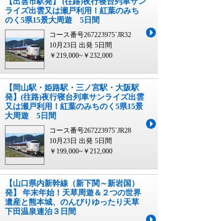
【出雲市駅発】 (往路)夜行寝台列車サン
ライズ出雲又は瀬戸利用！紅葉のみち
のく5県15景大周遊 5日間
コース番号267223975`JR32
10月23日 出発
5日間
￥219,000~￥232,000
【岡山駅・姫路駅・三ノ宮駅・大阪駅
発】(往路)夜行寝台列車サンライズ出雲
又は瀬戸利用！紅葉のみちのく5県15景
大周遊 5日間
コース番号267223975`JR28
10月23日 出発
5日間
￥199,000~￥212,000
【山口県内新幹線（新下関～新岩国）
発】 年末年始！天草周遊＆２つの世界
遺産と熊本城、のんびりゆったり天草
下田温泉連泊３日間