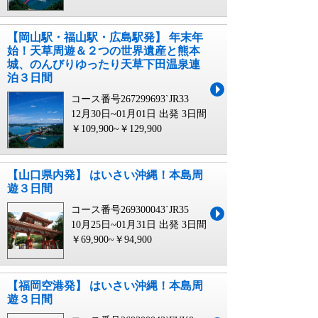
【岡山駅・福山駅・広島駅発】 年末年
始！天草周遊＆２つの世界遺産と熊本
城、のんびりゆったり天草下田温泉連
泊３日間
コース番号267299693`JR33
12月30日~01月01日 出発
3日間
￥109,900~￥129,900
【山口県内発】 はいさい沖縄！本島周
遊３日間
コース番号269300043`JR35
10月25日~01月31日 出発
3日間
￥69,900~￥94,900
【福岡空港発】 はいさい沖縄！本島周
遊３日間