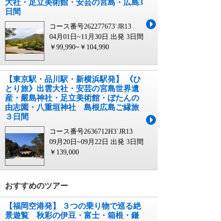
大社・足立美術館・安芸の宮島・広島3
日間
コース番号262277673`JR13
04月01日~11月30日 出発
3日間
￥99,990~￥104,990
【東京駅・品川駅・新横浜駅発】 《ひ
とり旅》出雲大社・安芸の宮島世界遺
産・嚴島神社・足立美術館・ぼたんの
由志園・八重垣神社 島根広島ご縁旅
３日間
コース番号2636712H3`JR13
09月20日~09月22日 出発
3日間
￥139,000
おすすめのツアー
【福岡空港発】 ３つの乗り物で巡る絶
景遊覧 秋彩の伊豆・富士・箱根・鎌