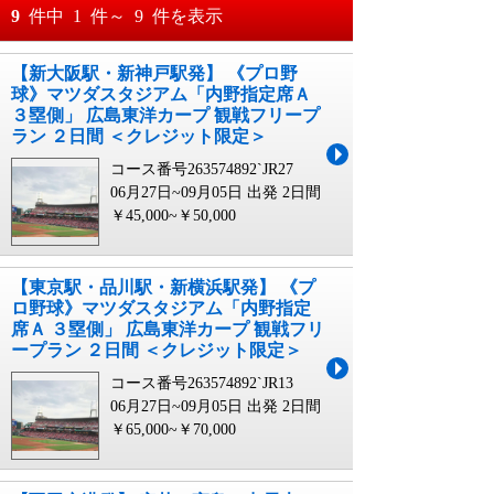
おすすめ順
9
件中
1
件～
9
件を表示
料金が安い順
【新大阪駅・新神戸駅発】 《プロ野
月
日～
球》マツダスタジアム「内野指定席Ａ
料金が高い順
３塁側」 広島東洋カープ 観戦フリープ
月
日
ラン ２日間 ＜クレジット限定＞
コース番号263574892`JR27
06月27日~09月05日 出発
2日間
￥45,000~￥50,000
【東京駅・品川駅・新横浜駅発】 《プ
ロ野球》マツダスタジアム「内野指定
席Ａ ３塁側」 広島東洋カープ 観戦フリ
ープラン ２日間 ＜クレジット限定＞
コース番号263574892`JR13
06月27日~09月05日 出発
2日間
￥65,000~￥70,000