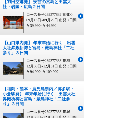
【羽田空港発】 安芸の宮島と出雲大
社・岩国・広島２日間
コース番号262377832`HND0
09月13日~09月29日 出発
2日間
￥39,990~￥44,990
【山口県内発】 年末年始に行く 出雲
大社昇殿祈祷と宮島・嚴島神社「二社
参り」３日間
コース番号269277333`JR35
12月30日~12月31日 出発
3日間
￥94,900~￥109,900
【福岡・熊本・鹿児島県内／博多駅・
小倉駅発】 年末年始に行く 出雲大社
昇殿祈祷と宮島・嚴島神社「二社参
り」３日間
コース番号269277333`JR46
12月30日~12月31日 出発
3日間