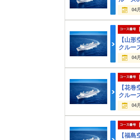
04
【山形
クルー
04
【花巻
クルー
04
【福島