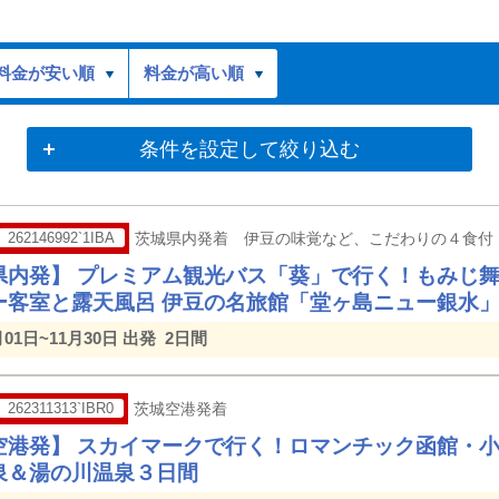
料金が安い順
料金が高い順
条件を設定して絞り込む
262146992`1IBA
茨城県内発着 伊豆の味覚など、こだわりの４食付
県内発】 プレミアム観光バス「葵」で行く！もみじ舞
ー客室と露天風呂 伊豆の名旅館「堂ヶ島ニュー銀水
月01日~11月30日 出発
2日間
262311313`IBR0
茨城空港発着
空港発】 スカイマークで行く！ロマンチック函館・
泉＆湯の川温泉３日間