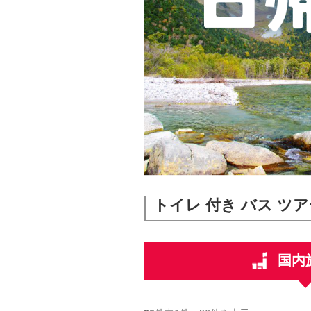
トイレ 付き バス ツ
国内