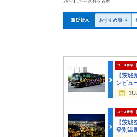
26
件中
1
件～
26
件を表示
おすすめ順
【茨城
ンビュ
11
【茨城
登別温