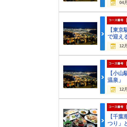
04
【東京
で迎え
12
【小山
温泉」
12
【千葉
つり」