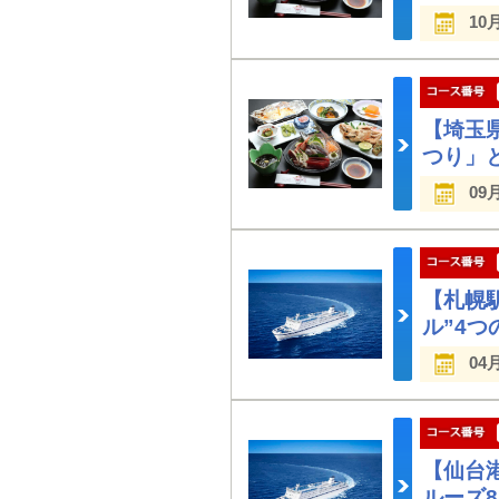
10
【埼玉
つり」
09
【札幌
ル”4
04
【仙台
ルーズ