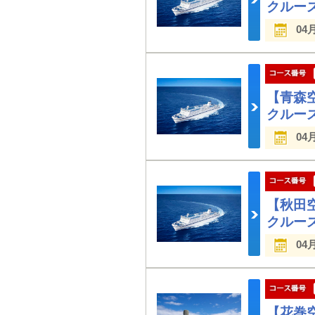
クルー
04
【青森
クルー
04
【秋田
クルー
04
【花巻