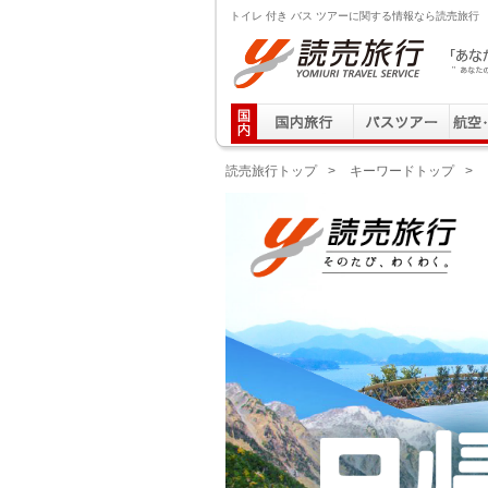
トイレ 付き バス ツアーに関する情報なら読売旅行
読売旅行 「あなたの街から」旅にでる｜Yomiuri T
読売旅行トップ
>
キーワードトップ
>