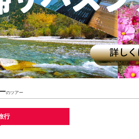
アー
のツアー
旅行