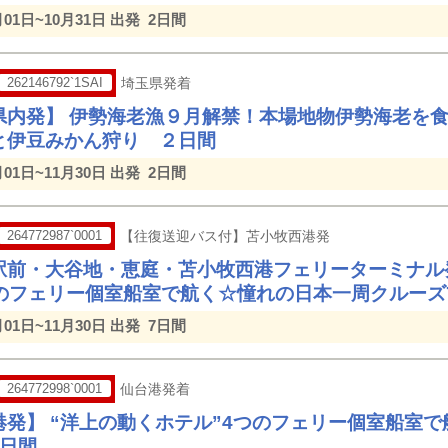
月01日~10月31日 出発
2日間
262146792`1SAI
埼玉県発着
県内発】 伊勢海老漁９月解禁！本場地物伊勢海老を
と伊豆みかん狩り ２日間
月01日~11月30日 出発
2日間
264772987`0001
【往復送迎バス付】苫小牧西港発
駅前・大谷地・恵庭・苫小牧西港フェリーターミナル発
つのフェリー個室船室で航く☆憧れの日本一周クルーズ
月01日~11月30日 出発
7日間
264772998`0001
仙台港発着
港発】 “洋上の動くホテル”4つのフェリー個室船室
8日間