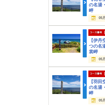
の名湯
岬
05
【伊丹
つの名
裳岬
05
【羽田
の名湯
岬
05