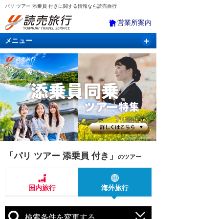
パリ ツアー 添乗員 付きに関する情報なら読売旅行
営業所案内
メニュー
国内旅行
バスツアー
海外旅行
クルーズ
航空・ＪＲ＋宿泊
航空券＆ホテル
「パリ ツアー 添乗員 付き」
のツアー
国内旅行
海外旅行
検索条件を変更する