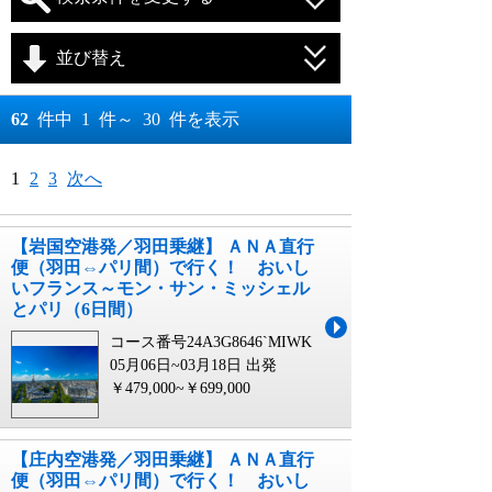
並び替え
おすすめ順
62
件中
1
件～
30
件を表示
料金が安い順
月
日～
1
2
3
次へ
料金が高い順
月
日
【岩国空港発／羽田乗継】 ＡＮＡ直行
便（羽田⇔パリ間）で行く！ おいし
いフランス～モン・サン・ミッシェル
とパリ（6日間）
コース番号24A3G8646`MIWK
05月06日~03月18日 出発
￥479,000~￥699,000
【庄内空港発／羽田乗継】 ＡＮＡ直行
便（羽田⇔パリ間）で行く！ おいし