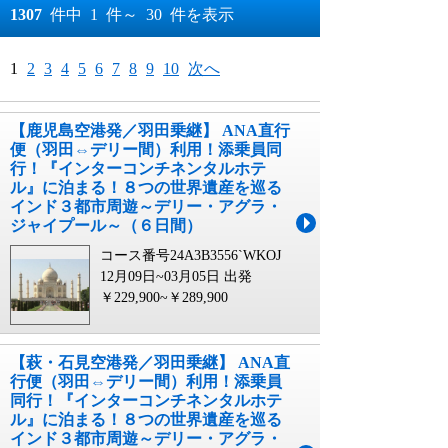
おすすめ順
1307
件中
1
件～
30
件を表示
料金が安い順
月
日～
1
2
3
4
5
6
7
8
9
10
次へ
料金が高い順
月
日
【鹿児島空港発／羽田乗継】 ANA直行
便（羽田⇔デリー間）利用！添乗員同
行！『インターコンチネンタルホテ
ル』に泊まる！８つの世界遺産を巡る
インド３都市周遊～デリー・アグラ・
ジャイプール～（６日間）
コース番号24A3B3556`WKOJ
12月09日~03月05日 出発
￥229,900~￥289,900
【萩・石見空港発／羽田乗継】 ANA直
行便（羽田⇔デリー間）利用！添乗員
同行！『インターコンチネンタルホテ
ル』に泊まる！８つの世界遺産を巡る
インド３都市周遊～デリー・アグラ・