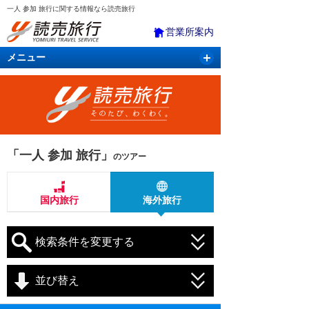
一人 参加 旅行に関する情報なら読売旅行
営業所案内
メニュー
国内旅行
バスツアー
海外旅行
クルーズ
航空・ＪＲ＋宿泊
航空券＆ホテル
「一人 参加 旅行」
のツアー
国内旅行
海外旅行
検索条件を変更する
並び替え