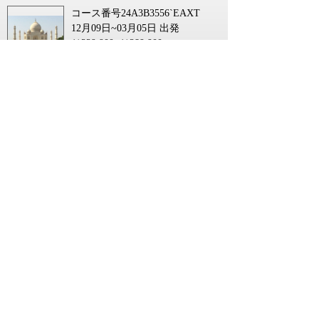
コース番号24A3B3556`EAXT
12月09日~03月05日 出発
￥229,900~￥289,900
【宮崎空港発／羽田乗継】 ANA直行便
（羽田⇔デリー間）利用！添乗員同
行！『インターコンチネンタルホテ
ル』に泊まる！８つの世界遺産を巡る
インド３都市周遊～デリー・アグラ・
ジャイプール～（６日間）
コース番号24A3B3556`WKMI
12月09日~03月05日 出発
￥229,900~￥289,900
【福岡空港発／羽田乗継】 ANA直行便
（羽田⇔デリー間）利用！添乗員同
行！『インターコンチネンタルホテ
ル』に泊まる！８つの世界遺産を巡る
インド３都市周遊～デリー・アグラ・