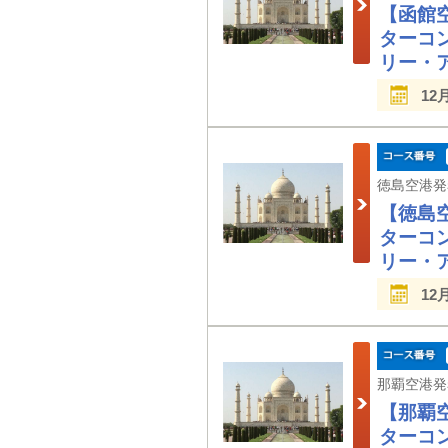
【函館
ターコ
リー・
12
【徳島
ターコ
リー・
12
【那覇
ターコ