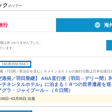
ック
のツアー
旅行
海
情報は見つかりませんでした。
ています。
24A3B3556`BAKJ
空港発／羽田乗継】 ANA直行便（羽田⇔デリー間）
ンチネンタルホテル』に泊まる！８つの世界遺産を巡
アグラ・ジャイプール～（６日間）
月09日~03月05日 出発