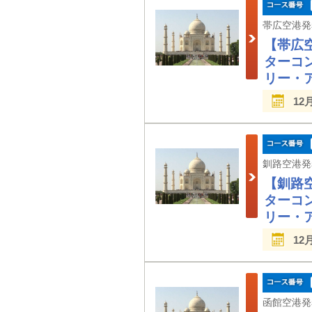
【帯広
ターコ
リー・
12
【釧路
ターコ
リー・
12