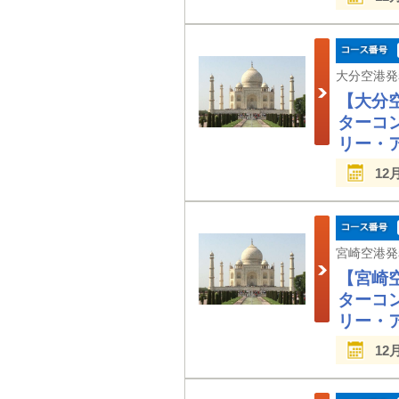
【大分
ターコ
リー・
12
【宮崎
ターコ
リー・
12