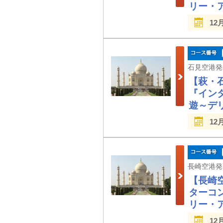
リー・
12
【萩・
『イン
遊～デ
12
【長崎
ターコ
リー・
12