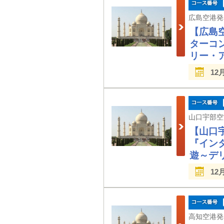
【広島
ターコ
リー・
12
【山口
『イン
遊～デ
12