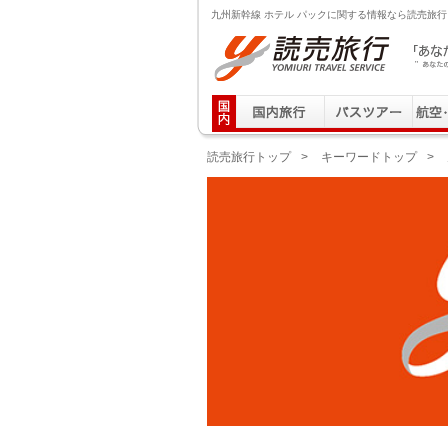
九州新幹線 ホテル パックに関する情報なら読売旅行
読売旅行 「あなたの街から」旅にでる｜Yomiuri T
読売旅行トップ
>
キーワードトップ
>