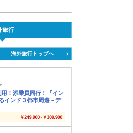
外旅行
海外旅行トップへ
旭川空港発着（7日間／前泊日を含む）※メインタイトルの旅行日数は日本出国日から帰国日までの日数を表示しています
利用！添乗員同行！『イン
るインド３都市周遊～デ
￥249,900~￥309,900