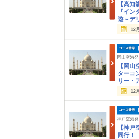
【高知
『イン
遊～デ
12
【岡山
ターコ
リー・
12
【神戸
同行！