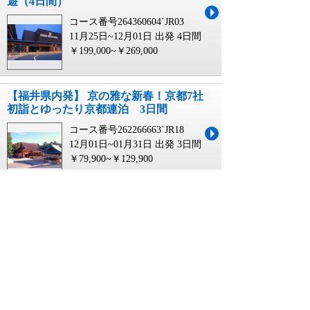
遊（4日間）
コース番号264360604`JR03
11月25日~12月01日 出発
4日間
￥199,000~￥269,000
【福井県内発】 京の雅な新春！京都7社
初詣とゆったり京都連泊 3日間
コース番号262266663`JR18
12月01日~01月31日 出発
3日間
￥79,900~￥129,900
【宮城県・新幹線駅（仙台駅・白石蔵
王駅・古川駅・くりこま高原駅）発】
＜厳選のホテルに宿泊＞錦を纏う！古
都京都１６ヶ所の世界遺産周遊（4日
間）
コース番号264360604`JR04
11月25日~12月01日 出発
4日間
￥189,000~￥259,000