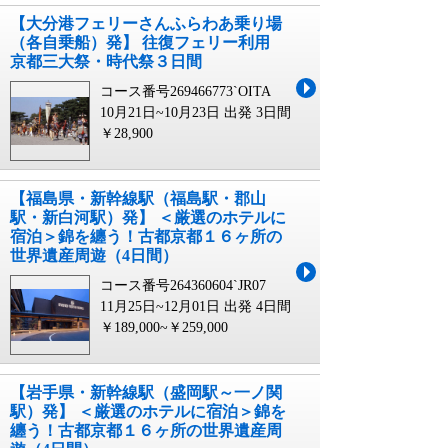
【大分港フェリーさんふらわあ乗り場
（各自乗船）発】 往復フェリー利用
京都三大祭・時代祭３日間
コース番号269466773`OITA
10月21日~10月23日 出発
3日間
￥28,900
【福島県・新幹線駅（福島駅・郡山
駅・新白河駅）発】 ＜厳選のホテルに
宿泊＞錦を纏う！古都京都１６ヶ所の
世界遺産周遊（4日間）
コース番号264360604`JR07
11月25日~12月01日 出発
4日間
￥189,000~￥259,000
【岩手県・新幹線駅（盛岡駅～一ノ関
駅）発】 ＜厳選のホテルに宿泊＞錦を
纏う！古都京都１６ヶ所の世界遺産周