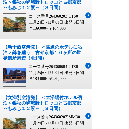
泊＞錦秋の嵯峨野トロッコと古都京都
～もみじ１２景～（３日間）
コース番号264360203`CTS0
11月24日~12月01日 出発
3日間
￥139,000~￥164,000
【新千歳空港発】 ＜厳選のホテルに宿
泊＞錦を纏う！古都京都１６ヶ所の世
界遺産周遊（4日間）
コース番号264360604`CTS0
11月25日~12月01日 出発
4日間
￥189,000~￥259,000
【女満別空港発】 ＜大浴場付ホテル宿
泊＞錦秋の嵯峨野トロッコと古都京都
～もみじ１２景～（３日間）
コース番号264360203`MMB0
11月24日~12月01日 出発
3日間