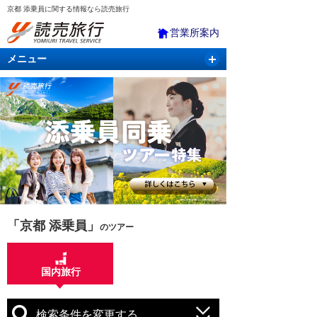
京都 添乗員に関する情報なら読売旅行
営業所案内
メニュー
国内旅行
バスツアー
海外旅行
クルーズ
航空・ＪＲ＋宿泊
航空券＆ホテル
「京都 添乗員」
のツアー
国内旅行
検索条件を変更する