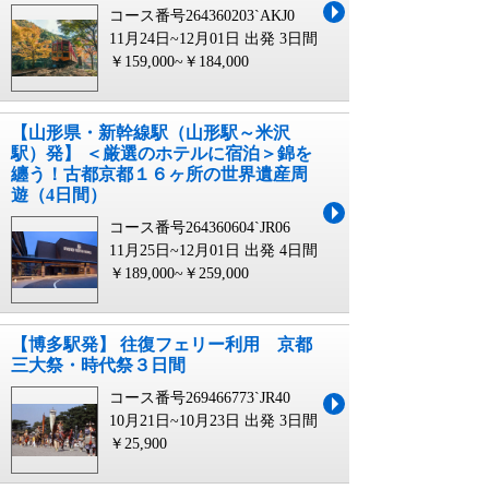
コース番号264360203`AKJ0
11月24日~12月01日 出発
3日間
￥159,000~￥184,000
【山形県・新幹線駅（山形駅～米沢
駅）発】 ＜厳選のホテルに宿泊＞錦を
纏う！古都京都１６ヶ所の世界遺産周
遊（4日間）
コース番号264360604`JR06
11月25日~12月01日 出発
4日間
￥189,000~￥259,000
【博多駅発】 往復フェリー利用 京都
三大祭・時代祭３日間
コース番号269466773`JR40
10月21日~10月23日 出発
3日間
￥25,900