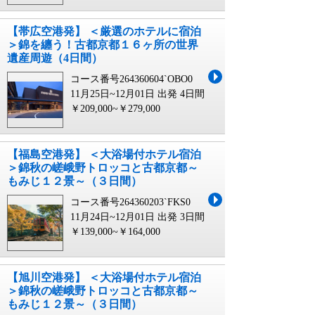
【帯広空港発】 ＜厳選のホテルに宿泊
＞錦を纏う！古都京都１６ヶ所の世界
遺産周遊（4日間）
コース番号264360604`OBO0
11月25日~12月01日 出発
4日間
￥209,000~￥279,000
【福島空港発】 ＜大浴場付ホテル宿泊
＞錦秋の嵯峨野トロッコと古都京都～
もみじ１２景～（３日間）
コース番号264360203`FKS0
11月24日~12月01日 出発
3日間
￥139,000~￥164,000
【旭川空港発】 ＜大浴場付ホテル宿泊
＞錦秋の嵯峨野トロッコと古都京都～
もみじ１２景～（３日間）