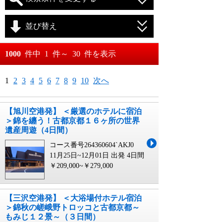
並び替え
おすすめ順
1000
件中
1
件～
30
件を表示
料金が安い順
月
日～
1
2
3
4
5
6
7
8
9
10
次へ
料金が高い順
月
日
【旭川空港発】 ＜厳選のホテルに宿泊
＞錦を纏う！古都京都１６ヶ所の世界
遺産周遊（4日間）
コース番号264360604`AKJ0
11月25日~12月01日 出発
4日間
￥209,000~￥279,000
【三沢空港発】 ＜大浴場付ホテル宿泊
＞錦秋の嵯峨野トロッコと古都京都～
もみじ１２景～（３日間）