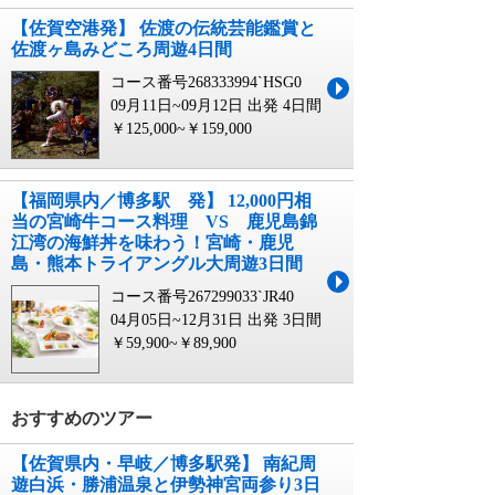
【佐賀空港発】 佐渡の伝統芸能鑑賞と
佐渡ヶ島みどころ周遊4日間
コース番号268333994`HSG0
09月11日~09月12日 出発
4日間
￥125,000~￥159,000
【福岡県内／博多駅 発】 12,000円相
当の宮崎牛コース料理 VS 鹿児島錦
江湾の海鮮丼を味わう！宮崎・鹿児
島・熊本トライアングル大周遊3日間
コース番号267299033`JR40
04月05日~12月31日 出発
3日間
￥59,900~￥89,900
おすすめのツアー
【佐賀県内・早岐／博多駅発】 南紀周
遊白浜・勝浦温泉と伊勢神宮両参り3日