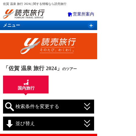
佐賀 温泉 旅行 2024に関する情報なら読売旅行
営業所案内
メニュー
国内旅行
バスツアー
海外旅行
クルーズ
航空・ＪＲ＋宿泊
航空券＆ホテル
「佐賀 温泉 旅行 2024」
のツアー
国内旅行
検索条件を変更する
並び替え