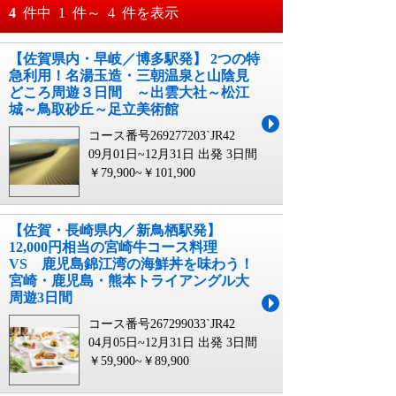
おすすめ順
4
件中
1
件～
4
件を表示
料金が安い順
【佐賀県内・早岐／博多駅発】 2つの特
月
日～
急利用！名湯玉造・三朝温泉と山陰見
料金が高い順
どころ周遊３日間 ～出雲大社～松江
月
日
城～鳥取砂丘～足立美術館
コース番号269277203`JR42
09月01日~12月31日 出発
3日間
￥79,900~￥101,900
【佐賀・長崎県内／新鳥栖駅発】
12,000円相当の宮崎牛コース料理
VS 鹿児島錦江湾の海鮮丼を味わう！
宮崎・鹿児島・熊本トライアングル大
周遊3日間
コース番号267299033`JR42
04月05日~12月31日 出発
3日間
￥59,900~￥89,900