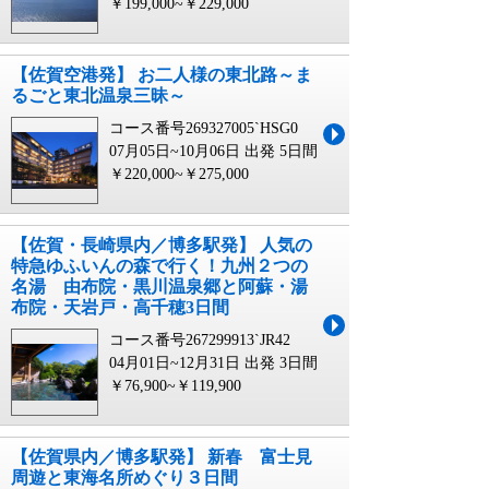
￥199,000~￥229,000
【佐賀空港発】 お二人様の東北路～ま
るごと東北温泉三昧～
コース番号269327005`HSG0
07月05日~10月06日 出発
5日間
￥220,000~￥275,000
【佐賀・長崎県内／博多駅発】 人気の
特急ゆふいんの森で行く！九州２つの
名湯 由布院・黒川温泉郷と阿蘇・湯
布院・天岩戸・高千穂3日間
コース番号267299913`JR42
04月01日~12月31日 出発
3日間
￥76,900~￥119,900
【佐賀県内／博多駅発】 新春 富士見
周遊と東海名所めぐり３日間