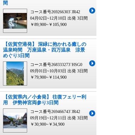
間
コース番号269266303`JR42
04月02日~12月10日 出発
3日間
￥89,900~￥105,900
【佐賀空港発】 深緑に抱かれる癒しの
温泉時間 万座温泉・四万温泉 涼景
めぐり3日間
コース番号268333273`HSG0
09月01日~10月03日 出発
3日間
￥79,900~￥114,900
【佐賀県内／小倉発】 往復フェリー利
用 伊勢神宮両参り3日間
コース番号269466743`JR42
09月19日~12月11日 出発
3日間
￥30,900~￥34,900