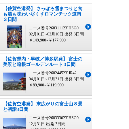
【佐賀空港発】 さっぽろ雪まつりと食
も湯も味わい尽くすロマンチック道南
３日間
コース番号268311123`HSG0
02月01日~02月10日 出発
3日間
￥149,900~￥177,900
【佐賀県内・早岐／博多駅発】 富士の
美景と箱根ゴールデンルート 3日間
コース番号268244523`JR42
04月01日~12月31日 出発
3日間
￥89,900~￥119,900
【佐賀空港発】 末広がりの富士山８景
と初詣3日間
コース番号268333023`HSG0
12月31日 出発
3日間