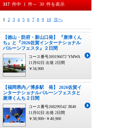
おすすめ順
317
件中
1
件～
30
件を表示
料金が安い順
月
日～
1
2
3
4
5
6
7
8
9
10
次へ
料金が高い順
月
日
【徳山・防府・新山口発】 『唐津くん
ち』と『2026佐賀インターナショナル
バルーンフェスタ』２日間
コース番号269196072`YMWA
11月02日 出発
2日間
￥34,900
【福岡県内／博多駅 発】 2026佐賀イ
ンターナショナルバルーンフェスタと
唐津くんち２日間
コース番号268299542`JR40
11月02日 出発
2日間
￥38,900~￥40,900