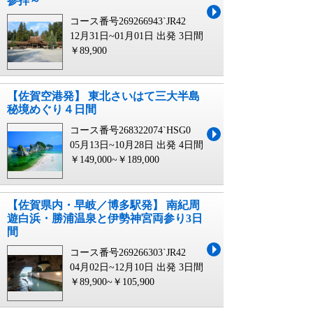
参拝～
コース番号269266943`JR42
12月31日~01月01日 出発
3日間
￥89,900
【佐賀空港発】 東北さいはて三大半島
秘境めぐり４日間
コース番号268322074`HSG0
05月13日~10月28日 出発
4日間
￥149,000~￥189,000
【佐賀県内・早岐／博多駅発】 南紀周
遊白浜・勝浦温泉と伊勢神宮両参り3日
間
コース番号269266303`JR42
04月02日~12月10日 出発
3日間
￥89,900~￥105,900