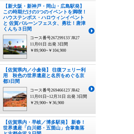
【新大阪・新神戸・岡山・広島駅発】
この時期だけの3つのイベントを満喫！
ハウステンボス・ハロウィンイベント
と 佐賀バルーンフェスタ、勇壮！唐津
くんち３日間
コース番号267299133`JR27
11月01日 出発
3日間
￥89,900~￥104,900
【佐賀県内／小倉発】 往復フェリー利
用 秋色の世界遺産と名所をめぐる京
都3日間
コース番号269466123`JR42
11月01日~12月31日 出発
3日間
￥29,900~￥36,900
【佐賀県内・早岐／博多駅発】 新春！
世界遺産「白川郷・五箇山」合掌集落
と古都金沢３日間