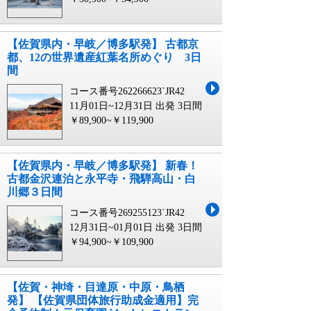
【佐賀県内・早岐／博多駅発】 古都京
都、12の世界遺産紅葉名所めぐり 3日
間
コース番号262266623`JR42
11月01日~12月31日 出発
3日間
￥89,900~￥119,900
【佐賀県内・早岐／博多駅発】 新春！
古都金沢連泊と永平寺・飛騨高山・白
川郷３日間
コース番号269255123`JR42
12月31日~01月01日 出発
3日間
￥94,900~￥109,900
【佐賀・神埼・目達原・中原・鳥栖
発】 【佐賀県団体旅行助成金適用】完