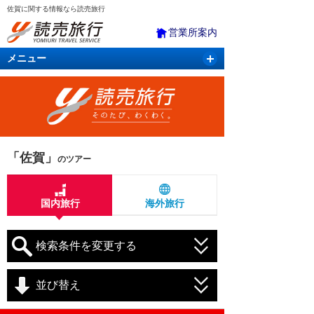
佐賀に関する情報なら読売旅行
営業所案内
メニュー
国内旅行
バスツアー
海外旅行
クルーズ
航空・ＪＲ＋宿泊
航空券＆ホテル
「佐賀」
のツアー
国内旅行
海外旅行
検索条件を変更する
並び替え