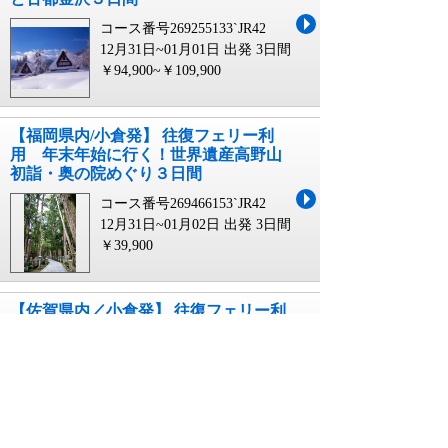
コース番号269255133`JR42
12月31日~01月01日 出発
3日間
￥94,900~￥109,900
【福岡県内/小倉発】 往復フェリー利
用 年末年始に行く！世界遺産高野山
初詣・奥の院めぐり３日間
コース番号269466153`JR42
12月31日~01月02日 出発
3日間
￥39,900
【佐賀県内／小倉発】 往復フェリー利
用 岸和田だんじり祭り3日間
コース番号269466753`JR42
09月19日 出発
3日間
￥29,900