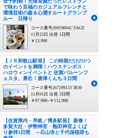
全予約制！元保育園だったレストラン
で味わう至福のカジュアルフレンチと
環境芸術の森＆心潤すルートグランブ
ルー 日帰り
コース番号269190641`SAGE
11月22日 出発
1日間
￥13,990
【ＪＲ和歌山駅発】 この時期だけの3つ
のイベントを満喫！ハウステンボス・
ハロウィンイベントと 佐賀バルーンフ
ェスタ、勇壮！唐津くんち３日間
コース番号267299133`JR30
11月01日 出発
3日間
￥97,900~￥112,900
【佐賀県内・早岐／博多駅発】 新春！
多賀大社・伊勢神宮・熱田神宮よくば
り参拝3日間 ～石山寺と千代保稲荷も