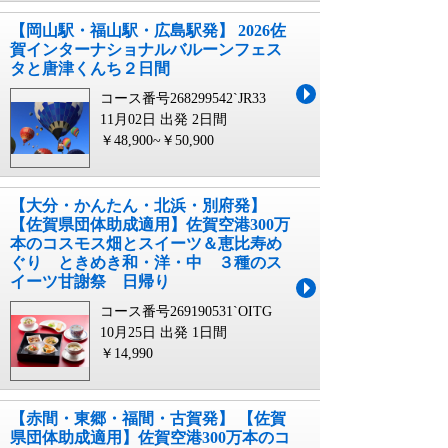
【岡山駅・福山駅・広島駅発】 2026佐
賀インターナショナルバルーンフェス
タと唐津くんち２日間
コース番号268299542`JR33
11月02日 出発
2日間
￥48,900~￥50,900
【大分・かんたん・北浜・別府発】
【佐賀県団体助成適用】佐賀空港300万
本のコスモス畑とスイーツ＆恵比寿め
ぐり ときめき和・洋・中 ３種のス
イーツ甘謝祭 日帰り
コース番号269190531`OITG
10月25日 出発
1日間
￥14,990
【赤間・東郷・福間・古賀発】 【佐賀
県団体助成適用】佐賀空港300万本のコ