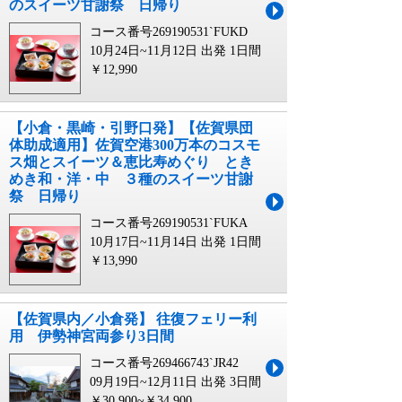
のスイーツ甘謝祭 日帰り
コース番号269190531`FUKD
10月24日~11月12日 出発
1日間
￥12,990
【小倉・黒崎・引野口発】【佐賀県団
体助成適用】佐賀空港300万本のコスモ
ス畑とスイーツ＆恵比寿めぐり とき
めき和・洋・中 ３種のスイーツ甘謝
祭 日帰り
コース番号269190531`FUKA
10月17日~11月14日 出発
1日間
￥13,990
【佐賀県内／小倉発】 往復フェリー利
用 伊勢神宮両参り3日間
コース番号269466743`JR42
09月19日~12月11日 出発
3日間
￥30,900~￥34,900