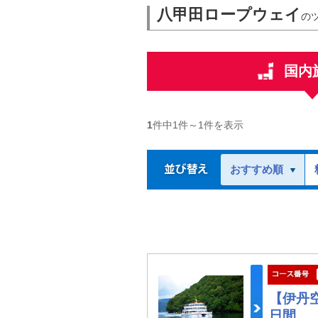
八甲田ロープウェイ
の
国内
1
件中
1
件～
1
件を表示
おすすめ順
【伊丹
日間