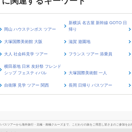
イに関連するキーワード
新横浜 名古屋 新幹線 GOTO 日
岡山 ハウステンボス ツアー
帰り
大塚国際美術館 大阪
滋賀 遊園地
大人 社会科見学 ツアー
フランス ツアー 添乗員
横田基地 日米 友好祭 フレンド
シップ フェスティバル
大塚国際美術館 一人
自衛隊 見学 ツアー 関西
長岡 日帰り バスツアー
りバスツアーから海外旅行・北極・南極クルーズまで、こだわりの旅をご用意し皆さまのご参加をお