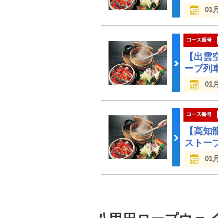
01
【出雲
ーブ列
01
【高知
ストー
01