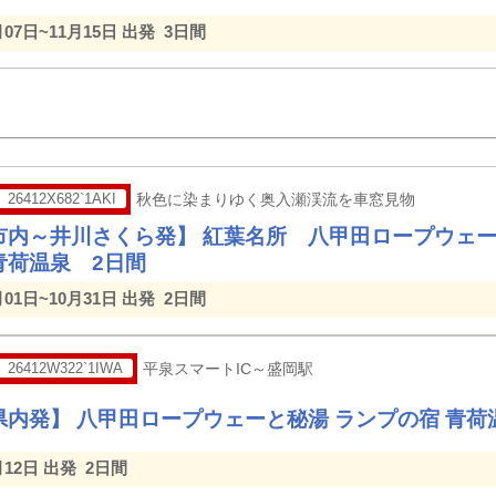
月07日~11月15日 出発
3日間
26412X682`1AKI
秋色に染まりゆく奥入瀬渓流を車窓見物
市内～井川さくら発】 紅葉名所 八甲田ロープウェ
青荷温泉 2日間
月01日~10月31日 出発
2日間
26412W322`1IWA
平泉スマートIC～盛岡駅
県内発】 八甲田ロープウェーと秘湯 ランプの宿 青荷
月12日 出発
2日間