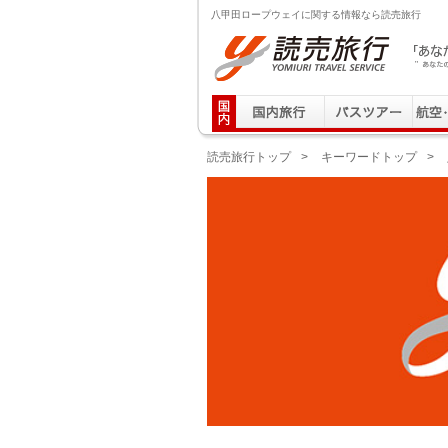
八甲田ロープウェイに関する情報なら読売旅行
読売旅行 「あなたの街から」旅にでる｜Yomiuri T
読売旅行トップ
>
キーワードトップ
>