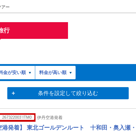
ツアー
旅行
料金が安い順
料金が高い順
条件を設定して絞り込む
267322003`ITM0
伊丹空港発着
空港発着】 東北ゴールデンルート 十和田・奥入瀬・