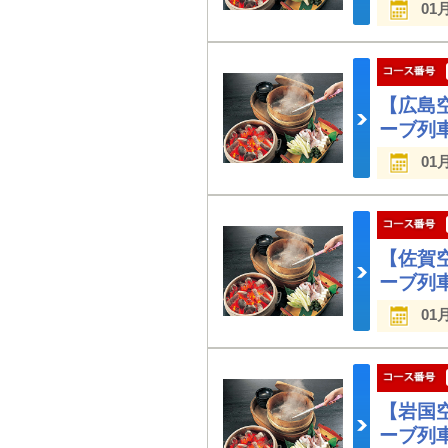
01
【広島
ーブ列
01
【佐賀
ーブ列
01
【岩国
ーブ列