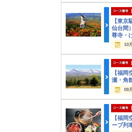
【東京
仙台間
尊寺・
10
【福岡
瀬・角
09
【福岡
ーブ列