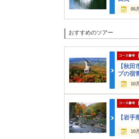
05
おすすめのツアー
【秋田
プの宿
10
【岩手
10