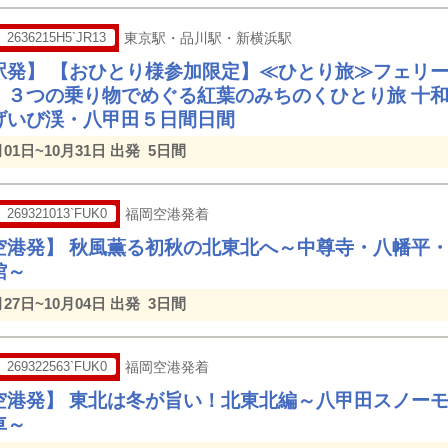
2636215H5`JR13
東京駅・品川駅・新横浜駅
駅発】 【おひとり様参加限定】≪ひとり旅≫フェリー
）３つの乗り物でめぐる紅葉のみちのくひとり旅 十
げいび渓・八甲田５日間日間
月01日~10月31日 出発
5日間
269321013`FUK0
福岡空港発着
空港発】 秋風薫る初秋の北東北へ～中尊寺・八幡平
館～
月27日~10月04日 出発
3日間
269322563`FUK0
福岡空港発着
空港発】 東北は冬が旨い！北東北編～八甲田スノー
車～