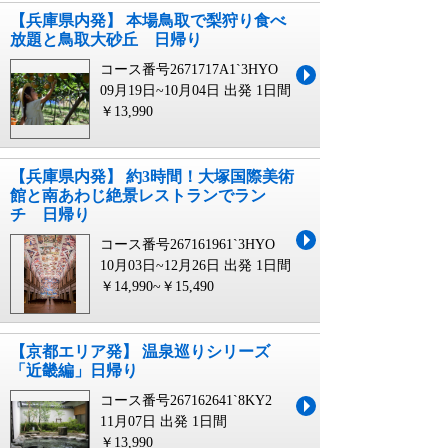
【兵庫県内発】 本場鳥取で梨狩り食べ
放題と鳥取大砂丘 日帰り
コース番号2671717A1`3HYO
09月19日~10月04日 出発
1日間
￥13,990
【兵庫県内発】 約3時間！大塚国際美術
館と南あわじ絶景レストランでラン
チ 日帰り
コース番号267161961`3HYO
10月03日~12月26日 出発
1日間
￥14,990~￥15,490
【京都エリア発】 温泉巡りシリーズ
「近畿編」日帰り
コース番号267162641`8KY2
11月07日 出発
1日間
￥13,990