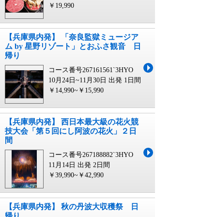
￥19,990
【兵庫県内発】 「奈良監獄ミュージア
ム by 星野リゾート」とおふさ観音 日
帰り
コース番号267161561`3HYO
10月24日~11月30日 出発
1日間
￥14,990~￥15,990
【兵庫県内発】 西日本最大級の花火競
技大会「第５回にし阿波の花火」２日
間
コース番号267188882`3HYO
11月14日 出発
2日間
￥39,990~￥42,990
【兵庫県内発】 秋の丹波大収穫祭 日
帰り