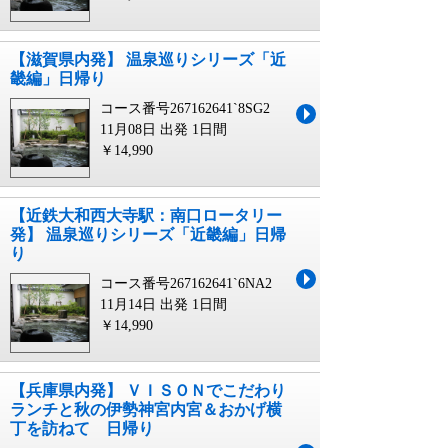
【滋賀県内発】 温泉巡りシリーズ「近
畿編」日帰り
コース番号267162641`8SG2
11月08日 出発
1日間
￥14,990
【近鉄大和西大寺駅：南口ロータリー
発】 温泉巡りシリーズ「近畿編」日帰
り
コース番号267162641`6NA2
11月14日 出発
1日間
￥14,990
【兵庫県内発】 ＶＩＳＯＮでこだわり
ランチと秋の伊勢神宮内宮＆おかげ横
丁を訪ねて 日帰り