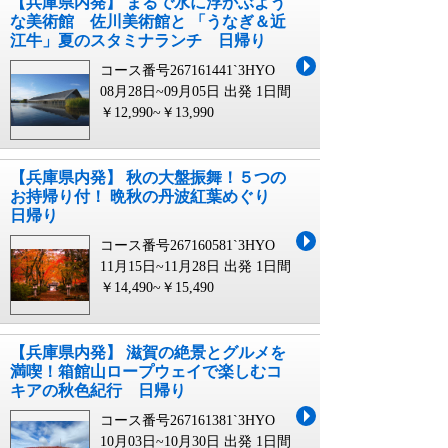
【兵庫県内発】 まるで水に浮かぶよう
な美術館 佐川美術館と 「うなぎ＆近
江牛」夏のスタミナランチ 日帰り
コース番号267161441`3HYO
08月28日~09月05日 出発
1日間
￥12,990~￥13,990
【兵庫県内発】 秋の大盤振舞！５つの
お持帰り付！ 晩秋の丹波紅葉めぐり
日帰り
コース番号267160581`3HYO
11月15日~11月28日 出発
1日間
￥14,490~￥15,490
【兵庫県内発】 滋賀の絶景とグルメを
満喫！箱館山ロープウェイで楽しむコ
キアの秋色紀行 日帰り
コース番号267161381`3HYO
10月03日~10月30日 出発
1日間