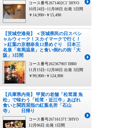
コース番号2671402C1`3HYO
10月24日~11月08日 出発
1日間
￥14,990~￥15,490
【茨城空港発】 ＜茨城県民の日スペシ
ャルウィーク！スカイマークで行く！
＞紅葉の京都奈良12景めぐり 日本三
名泉「有馬温泉」と食い倒れの街「大
阪」3日間
コース番号262367903`IBR0
11月15日~12月08日 出発
3日間
￥99,900~￥124,900
【兵庫県内発】 甲賀の老舗「松茸屋 魚
松」で味わう「松茸・近江牛」あばれ
食いと関西屈指の紅葉名所「石山
寺」 日帰り
コース番号267161371`3HYO
12月06日 出発
1日間