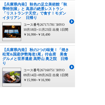
【兵庫県内発】 秋色の足立美術館「秋
季特別展」と 高原の絶景レストラン
「リストランテ天空」で食す！モダン
イタリアン 日帰り
コース番号267171781`3HYO
10月18日~11月23日 出発
1日間
￥16,990~￥18,490
【兵庫県内発】 秋の2つの味覚！「焼き
松茸&国産伊勢海老1尾」付会席 美食
グルメと世界遺産 高野山 奥之院 日帰
り
コース番号267160751`3HYO
09月14日~09月26日 出発
1日間
￥15,990~￥16,990
【兵庫エリア発】 秋の絶景渓谷美！小
豆島紅葉の寒霞渓ロープウェイ 日帰り