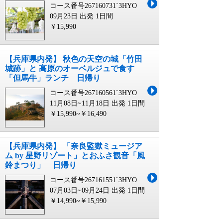
コース番号267160731`3HYO
09月23日 出発
1日間
￥15,990
【兵庫県内発】 秋色の天空の城「竹田
城跡」と 高原のオーベルジュで食す
「但馬牛」ランチ 日帰り
コース番号267160561`3HYO
11月08日~11月18日 出発
1日間
￥15,990~￥16,490
【兵庫県内発】 「奈良監獄ミュージア
ム by 星野リゾート」とおふさ観音「風
鈴まつり」 日帰り
コース番号267161551`3HYO
07月03日~09月24日 出発
1日間
￥14,990~￥15,990