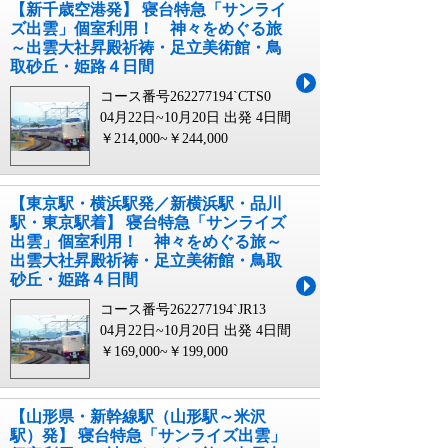
【新千歳空港発】 寝台特急「サンライ
ズ出雲」個室利用！ 神々をめぐる旅
～出雲大社昇殿祈祷・足立美術館・鳥
取砂丘・姫路４日間
コース番号262277194`CTS0
04月22日~10月20日 出発
4日間
￥214,000~￥244,000
【東京駅・横浜駅発／新横浜駅・品川
駅・東京駅着】 寝台特急「サンライズ
出雲」個室利用！ 神々をめぐる旅～
出雲大社昇殿祈祷・足立美術館・鳥取
砂丘・姫路４日間
コース番号262277194`JR13
04月22日~10月20日 出発
4日間
￥169,000~￥199,000
【山形県・新幹線駅（山形駅～米沢
駅）発】 寝台特急「サンライズ出雲」