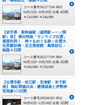
館・鳥取砂丘・姫路４日間
コース番号262277194`JR02
04月22日~10月20日 出発
4日間
￥214,000~￥244,000
【岩手県・新幹線駅（盛岡駅～一ノ関
駅）発】 寝台特急「サンライズ出雲」
個室利用！ 神々をめぐる旅～出雲大
社昇殿祈祷・足立美術館・鳥取砂丘・
姫路４日間
コース番号262277194`JR03
04月22日~10月20日 出発
4日間
￥204,000~￥234,000
【出雲市駅・松江駅・安来駅・米子駅
発】 南紀周遊白浜・勝浦温泉と伊勢神
宮両参り3日間
コース番号269266303`JR32
04月02日~12月10日 出発
3日間