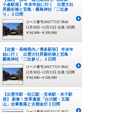
小倉駅発】 年末年始に行く 出雲大社
昇殿祈祷と宮島・嚴島神社「二社参
り」３日間
コース番号269277333`JR46
12月30日~12月31日 出発
3日間
￥94,900~￥109,900
【佐賀・長崎県内／博多駅発】 年末年
始に行く 出雲大社昇殿祈祷と宮島・
嚴島神社「二社参り」３日間
コース番号269277333`JR42
12月30日~12月31日 出発
3日間
￥94,900~￥109,900
【出雲市駅・松江駅・安来駅・米子駅
発】 新春！世界遺産「白川郷・五箇
山」合掌集落と古都金沢３日間
コース番号269255133`JR32