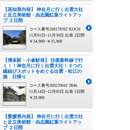
【高知県内発】 神在月に行く出雲大社
と足立美術館・由志園紅葉ライトアッ
プ ２日間
コース番号268178392`KOCH
11月01日~11月30日 出発
2日間
￥34,900~￥35,900
【博多駅・小倉駅発】 往復新幹線で行
く！！神在月に行く出雲大社！３つの
縁結びスポットをめぐる出雲・松江の
旅 日帰り
コース番号269270041`JR46
11月14日~12月05日 出発
1日間
￥29,900
【愛媛県内発】 神在月に行く出雲大社
と足立美術館・由志園紅葉ライトアッ
プ ２日間