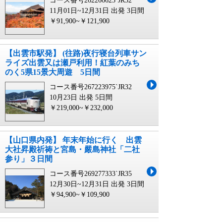
コース番号262266623`JR32
11月01日~12月31日 出発
3日間
￥91,900~￥121,900
【出雲市駅発】 (往路)夜行寝台列車サン
ライズ出雲又は瀬戸利用！紅葉のみち
のく5県15景大周遊 5日間
コース番号267223975`JR32
10月23日 出発
5日間
￥219,000~￥232,000
【山口県内発】 年末年始に行く 出雲
大社昇殿祈祷と宮島・嚴島神社「二社
参り」３日間
コース番号269277333`JR35
12月30日~12月31日 出発
3日間
￥94,900~￥109,900