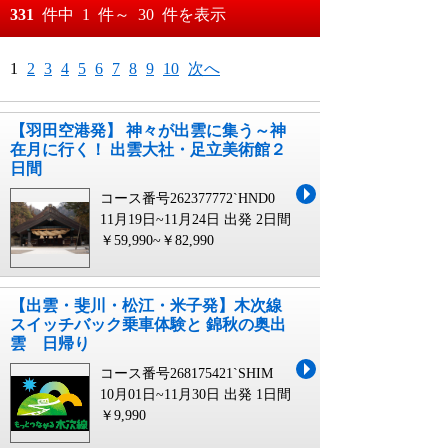
おすすめ順
331
件中
1
件～
30
件を表示
料金が安い順
月
日～
1
2
3
4
5
6
7
8
9
10
次へ
料金が高い順
月
日
【羽田空港発】 神々が出雲に集う～神
在月に行く！ 出雲大社・足立美術館２
日間
コース番号262377772`HND0
11月19日~11月24日 出発
2日間
￥59,990~￥82,990
【出雲・斐川・松江・米子発】木次線
スイッチバック乗車体験と 錦秋の奥出
雲 日帰り
コース番号268175421`SHIM
10月01日~11月30日 出発
1日間
￥9,990