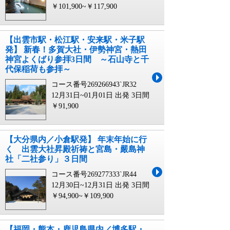
￥101,900~￥117,900
【出雲市駅・松江駅・安来駅・米子駅
発】 新春！多賀大社・伊勢神宮・熱田
神宮よくばり参拝3日間 ～石山寺と千
代保稲荷も参拝～
コース番号269266943`JR32
12月31日~01月01日 出発
3日間
￥91,900
【大分県内／小倉駅発】 年末年始に行
く 出雲大社昇殿祈祷と宮島・嚴島神
社「二社参り」３日間
コース番号269277333`JR44
12月30日~12月31日 出発
3日間
￥94,900~￥109,900
【福岡・熊本・鹿児島県内／博多駅・