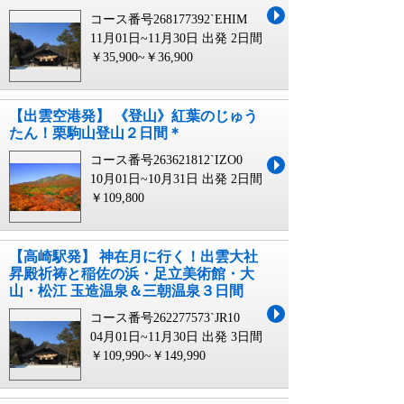
コース番号268177392`EHIM
11月01日~11月30日 出発
2日間
￥35,900~￥36,900
【出雲空港発】 《登山》紅葉のじゅう
たん！栗駒山登山２日間＊
コース番号263621812`IZO0
10月01日~10月31日 出発
2日間
￥109,800
【高崎駅発】 神在月に行く！出雲大社
昇殿祈祷と稲佐の浜・足立美術館・大
山・松江 玉造温泉＆三朝温泉３日間
コース番号262277573`JR10
04月01日~11月30日 出発
3日間
￥109,990~￥149,990