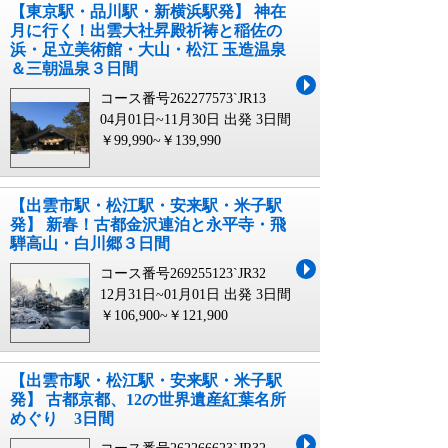
【東京駅・品川駅・新横浜駅発】 神在
月に行く！出雲大社昇殿祈祷と稲佐の
浜・足立美術館・大山・松江 玉造温泉
＆三朝温泉３日間
コース番号262277573`JR13
04月01日~11月30日 出発
3日間
￥99,990~￥139,990
【出雲市駅・松江駅・安来駅・米子駅
発】 新春！古都金沢連泊と永平寺・飛
騨高山・白川郷３日間
コース番号269255123`JR32
12月31日~01月01日 出発
3日間
￥106,900~￥121,900
【出雲市駅・松江駅・安来駅・米子駅
発】 古都京都、12の世界遺産紅葉名所
めぐり 3日間