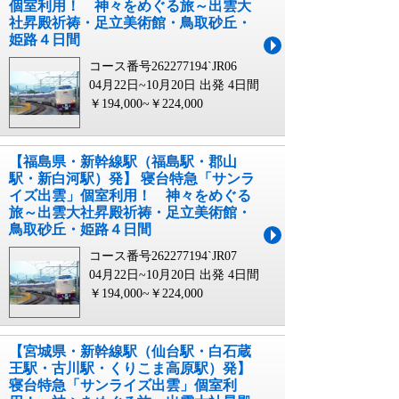
個室利用！ 神々をめぐる旅～出雲大
社昇殿祈祷・足立美術館・鳥取砂丘・
姫路４日間
コース番号262277194`JR06
04月22日~10月20日 出発
4日間
￥194,000~￥224,000
【福島県・新幹線駅（福島駅・郡山
駅・新白河駅）発】 寝台特急「サンラ
イズ出雲」個室利用！ 神々をめぐる
旅～出雲大社昇殿祈祷・足立美術館・
鳥取砂丘・姫路４日間
コース番号262277194`JR07
04月22日~10月20日 出発
4日間
￥194,000~￥224,000
【宮城県・新幹線駅（仙台駅・白石蔵
王駅・古川駅・くりこま高原駅）発】
寝台特急「サンライズ出雲」個室利