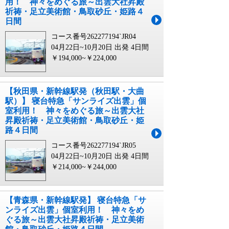
用！ 神々をめぐる旅～出雲大社昇殿
祈祷・足立美術館・鳥取砂丘・姫路４
日間
コース番号262277194`JR04
04月22日~10月20日 出発
4日間
￥194,000~￥224,000
【秋田県・新幹線駅発（秋田駅・大曲
駅）】 寝台特急「サンライズ出雲」個
室利用！ 神々をめぐる旅～出雲大社
昇殿祈祷・足立美術館・鳥取砂丘・姫
路４日間
コース番号262277194`JR05
04月22日~10月20日 出発
4日間
￥214,000~￥244,000
【青森県・新幹線駅発】 寝台特急「サ
ンライズ出雲」個室利用！ 神々をめ
ぐる旅～出雲大社昇殿祈祷・足立美術