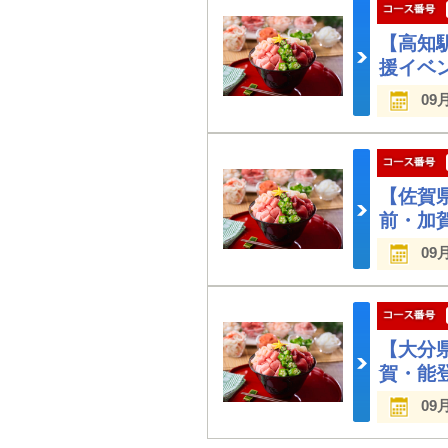
【高知
援イベ
09
【佐賀
前・加
09
【大分
賀・能
09