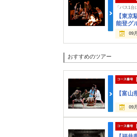
【東京
能登グ
09
おすすめのツアー
【富山
09
【福井