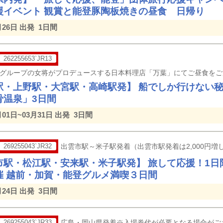
援イベント 観賞と能登豚陶板焼きの昼食 日帰り
月26日 出発
1日間
262255653`JR13
駅・上野駅・大宮駅・高崎駅発】 船でしか行けない
骨温泉」3日間
月01日~03月31日 出発
3日間
269255043`JR32
出雲市駅～米子駅発着（出雲市駅発着は2,000円増し
市駅・松江駅・安来駅・米子駅発】 旅して応援！1日
催 越前・加賀・能登グルメ満喫３日間
月24日 出発
3日間
269255043`JR33
広島・岡山県発着※入場券代が必要となる場合がご