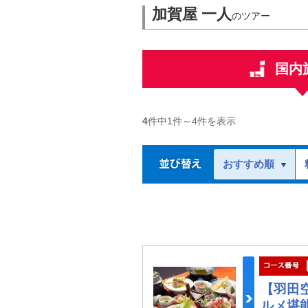
加賀屋 一人
のツアー
国内
4
件中
1
件～
4
件を表示
おすすめ順
【羽田
ルメ堪