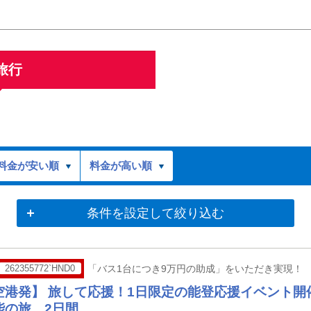
旅行
料金が安い順
料金が高い順
条件を設定して絞り込む
262355772`HND0
「バス1台につき9万円の助成」をいただき実現！
空港発】 旅して応援！1日限定の能登応援イベント開
能の旅 2日間