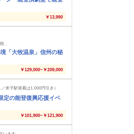
￥13,990
あの加賀屋グループの女将がプロデュースする日本料理店「万葉」にてご昼食をご用意 東京・上野・大宮・高崎駅発着 ※東京駅以外の入場券代はお客様負担となります
秘境「大牧温泉」信州の秘
￥129,000~￥209,000
／米子駅発着は1,000円引き）
限定の能登復興応援イベ
￥101,900~￥121,900
ざいます