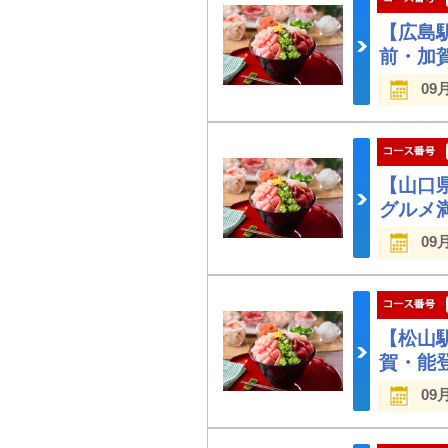
【広島
前・加
09
【山口
グルメ
09
【松山
賀・能
09