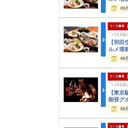
09
【羽田
ルメ堪
09
【東京
能登グ
09