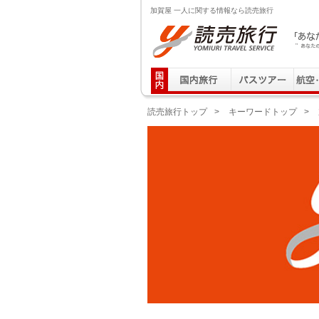
加賀屋 一人に関する情報なら読売旅行
読売旅行 「あなたの街から」旅にでる｜Yomiuri T
読売旅行トップ
>
キーワードトップ
>