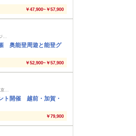
￥47,900~￥57,900
「バス1台につき9万円の助成」をいただき実現！ 羽田空港発着(WEBのみ クレジット決済のみ）
催 奥能登周遊と能登グ
￥52,900~￥57,900
「バス1台につき6万円の助成」をいただき実現！ 東京・大宮・高崎駅発着 ※東京駅以外の入場券代はお客様負担となります（高崎駅に停車せず通過する列車の場合の高崎を除く）
ント開催 越前・加賀・
￥79,900