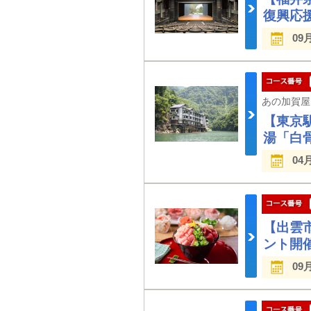
復興応
09
【東京
湯「白
04
【出雲
ント開
09