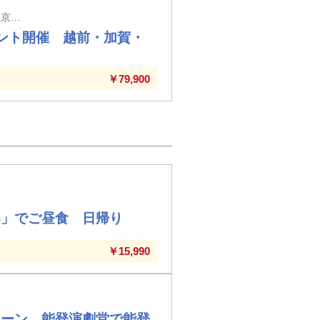
「バス1台につき6万円の助成」をいただき実現！ 東京・大宮・高崎駅発着 ※東京駅以外の入場券代はお客様負担となります（高崎駅に停車せず通過する列車の場合の高崎を除く）(webのみ クレジット決済のみ）
ント開催 越前・加賀・
￥79,900
楽」でご昼食 日帰り
￥15,990
ペーン 能登演劇堂で能登