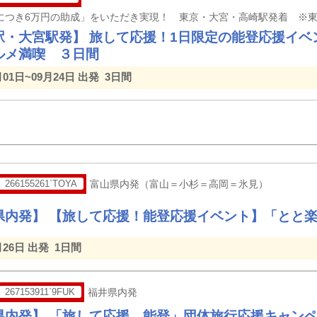
駅・大宮駅発】 旅して応援！1日限定の能登応援イベ
ルメ満喫 ３日間
月01日~09月24日 出発
3日間
266155261`TOYA
富山県内発（富山＝小杉＝高岡＝氷見）
県内発】 【旅して応援！能登応援イベント】「とと
月26日 出発
1日間
267153911`9FUK
福井県内発
県内発】 「旅して応援、能登」団体旅行応援キャン