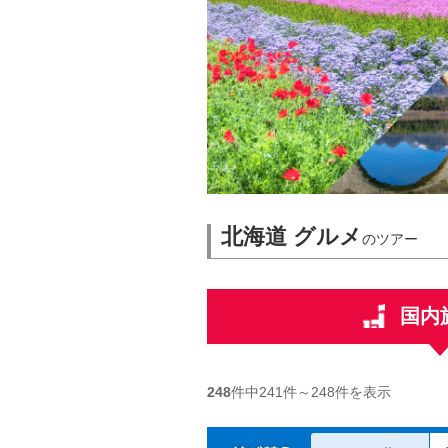
北海道 グルメ
のツアー
国内
248
件中
241
件～
248
件を表示