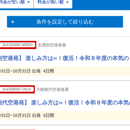
料金が安い順
料金が高い順
条件を設定して絞り込む
264309994`MMB0
女満別空港発着
別空港発】 楽しみ方は∞！復活！令和８年度の本気の
月01日~10月31日 出発
4日間
264309994`ONJ0
大館能代空港発着
能代空港発】 楽しみ方は∞！復活！令和８年度の本気
月01日~10月31日 出発
4日間