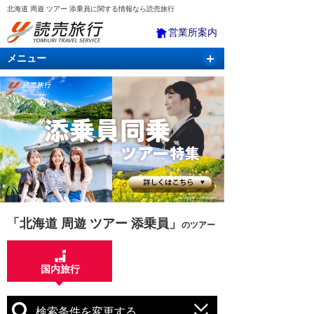
北海道 周遊 ツアー 添乗員に関する情報なら読売旅行
営業所案内
メニュー
国内旅行
バスツアー
海外旅行
クルーズ
航空・ＪＲ＋宿泊
航空券＆ホテル
「北海道 周遊 ツアー 添乗員」
のツアー
国内旅行
検索条件を変更する