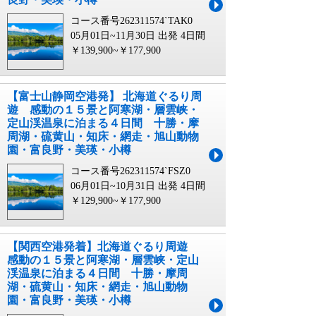
コース番号262311574`TAK0
05月01日~11月30日 出発
4日間
￥139,900~￥177,900
【富士山静岡空港発】 北海道ぐるり周
遊 感動の１５景と阿寒湖・層雲峡・
定山渓温泉に泊まる４日間 十勝・摩
周湖・硫黄山・知床・網走・旭山動物
園・富良野・美瑛・小樽
コース番号262311574`FSZ0
06月01日~10月31日 出発
4日間
￥129,900~￥177,900
【関西空港発着】北海道ぐるり周遊
感動の１５景と阿寒湖・層雲峡・定山
渓温泉に泊まる４日間 十勝・摩周
湖・硫黄山・知床・網走・旭山動物
園・富良野・美瑛・小樽