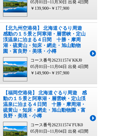
05月01日~11月30日 出発
4日間
￥139,900~￥177,900
【北九州空港発】 北海道ぐるり周遊
感動の１５景と阿寒湖・層雲峡・定山
渓温泉に泊まる４日間 十勝・摩周
湖・硫黄山・知床・網走・旭山動物
園・富良野・美瑛・小樽
コース番号262311574`KKJ0
05月01日~11月04日 出発
4日間
￥149,900~￥197,900
【福岡空港発】 北海道ぐるり周遊 感
動の１５景と阿寒湖・層雲峡・定山渓
温泉に泊まる４日間 十勝・摩周湖・
硫黄山・知床・網走・旭山動物園・富
良野・美瑛・小樽
コース番号262311574`FUK0
05月01日~11月04日 出発
4日間