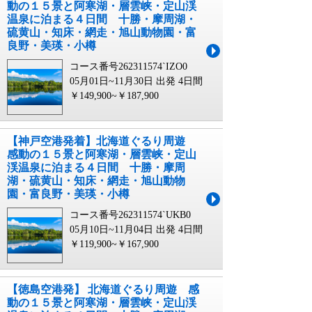
動の１５景と阿寒湖・層雲峡・定山渓
温泉に泊まる４日間 十勝・摩周湖・
硫黄山・知床・網走・旭山動物園・富
良野・美瑛・小樽
コース番号262311574`IZO0
05月01日~11月30日 出発
4日間
￥149,900~￥187,900
【神戸空港発着】北海道ぐるり周遊
感動の１５景と阿寒湖・層雲峡・定山
渓温泉に泊まる４日間 十勝・摩周
湖・硫黄山・知床・網走・旭山動物
園・富良野・美瑛・小樽
コース番号262311574`UKB0
05月10日~11月04日 出発
4日間
￥119,900~￥167,900
【徳島空港発】 北海道ぐるり周遊 感
動の１５景と阿寒湖・層雲峡・定山渓