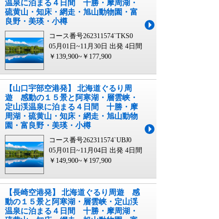
温泉に泊まる４日間 十勝・摩周湖・
硫黄山・知床・網走・旭山動物園・富
良野・美瑛・小樽
コース番号262311574`TKS0
05月01日~11月30日 出発
4日間
￥139,900~￥177,900
【山口宇部空港発】 北海道ぐるり周
遊 感動の１５景と阿寒湖・層雲峡・
定山渓温泉に泊まる４日間 十勝・摩
周湖・硫黄山・知床・網走・旭山動物
園・富良野・美瑛・小樽
コース番号262311574`UBJ0
05月01日~11月04日 出発
4日間
￥149,900~￥197,900
【長崎空港発】 北海道ぐるり周遊 感
動の１５景と阿寒湖・層雲峡・定山渓
温泉に泊まる４日間 十勝・摩周湖・