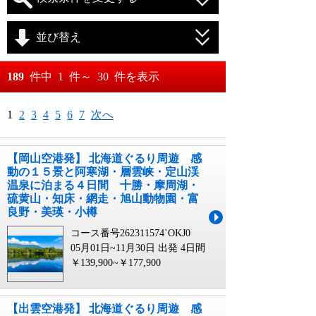
並び替え
おすすめ順
189
件中
1
件～
30
件を表示
料金が安い順
月
日～
1
2
3
4
5
6
7
次へ
料金が高い順
月
日
【岡山空港発】 北海道ぐるり周遊 感
動の１５景と阿寒湖・層雲峡・定山渓
温泉に泊まる４日間 十勝・摩周湖・
硫黄山・知床・網走・旭山動物園・富
良野・美瑛・小樽
コース番号262311574`OKJ0
05月01日~11月30日 出発
4日間
￥139,900~￥177,900
【出雲空港発】 北海道ぐるり周遊 感