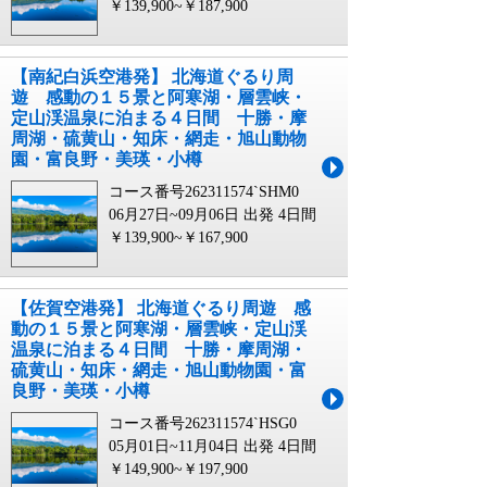
￥139,900~￥187,900
【南紀白浜空港発】 北海道ぐるり周
遊 感動の１５景と阿寒湖・層雲峡・
定山渓温泉に泊まる４日間 十勝・摩
周湖・硫黄山・知床・網走・旭山動物
園・富良野・美瑛・小樽
コース番号262311574`SHM0
06月27日~09月06日 出発
4日間
￥139,900~￥167,900
【佐賀空港発】 北海道ぐるり周遊 感
動の１５景と阿寒湖・層雲峡・定山渓
温泉に泊まる４日間 十勝・摩周湖・
硫黄山・知床・網走・旭山動物園・富
良野・美瑛・小樽
コース番号262311574`HSG0
05月01日~11月04日 出発
4日間
￥149,900~￥197,900