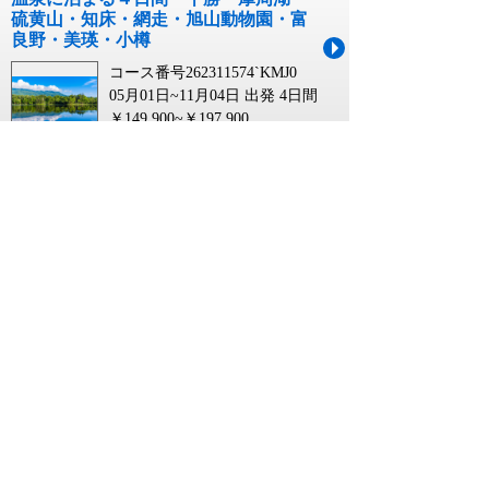
硫黄山・知床・網走・旭山動物園・富
良野・美瑛・小樽
コース番号262311574`KMJ0
05月01日~11月04日 出発
4日間
￥149,900~￥197,900
【大分空港発】 北海道ぐるり周遊 感
動の１５景と阿寒湖・層雲峡・定山渓
温泉に泊まる４日間 十勝・摩周湖・
硫黄山・知床・網走・旭山動物園・富
良野・美瑛・小樽
コース番号262311574`OIT0
05月01日~11月04日 出発
4日間
￥149,900~￥197,900
【函館空港発】 ＜北海道発＞秋色の奈
良県大周遊～世界遺産「古都奈良の文
化財」と錦秋に染まる世界遺産「吉野
山」～（3日間）