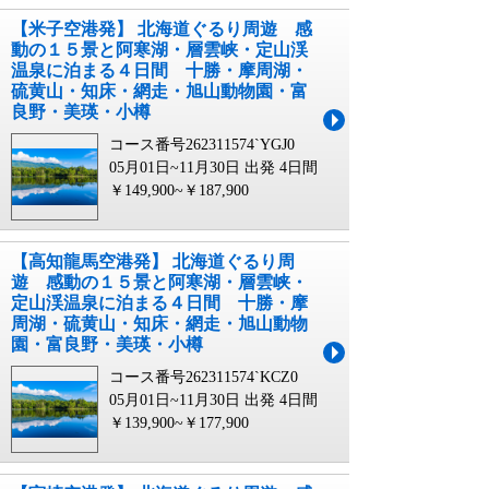
【米子空港発】 北海道ぐるり周遊 感
動の１５景と阿寒湖・層雲峡・定山渓
温泉に泊まる４日間 十勝・摩周湖・
硫黄山・知床・網走・旭山動物園・富
良野・美瑛・小樽
コース番号262311574`YGJ0
05月01日~11月30日 出発
4日間
￥149,900~￥187,900
【高知龍馬空港発】 北海道ぐるり周
遊 感動の１５景と阿寒湖・層雲峡・
定山渓温泉に泊まる４日間 十勝・摩
周湖・硫黄山・知床・網走・旭山動物
園・富良野・美瑛・小樽
コース番号262311574`KCZ0
05月01日~11月30日 出発
4日間
￥139,900~￥177,900