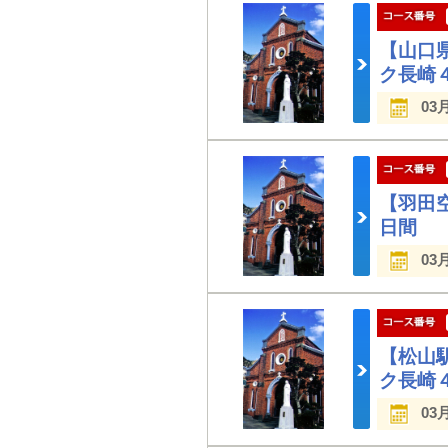
【山口
ク長崎
03
【羽田
日間
03
【松山
ク長崎
03