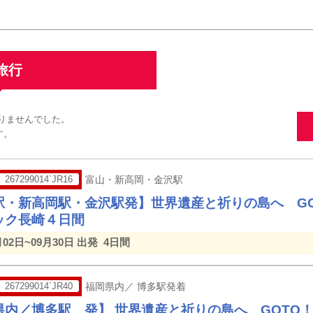
旅行
かりませんでした。
す。
267299014`JR16
富山・新高岡・金沢駅
駅・新高岡駅・金沢駅発】世界遺産と祈りの島へ G
ック長崎４日間
月02日~09月30日 出発
4日間
267299014`JR40
福岡県内／ 博多駅発着
県内／博多駅 発】 世界遺産と祈りの島へ GOTO