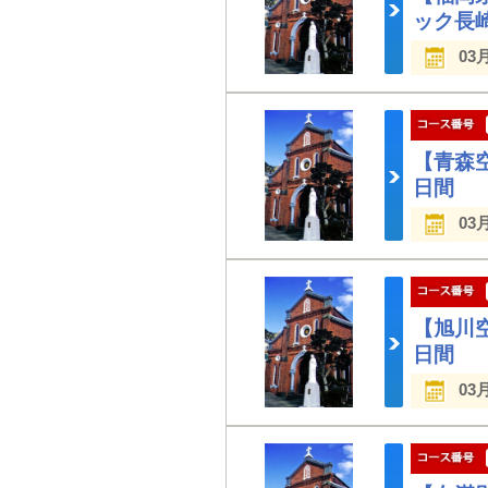
ック長
03
【青森
日間
03
【旭川
日間
03