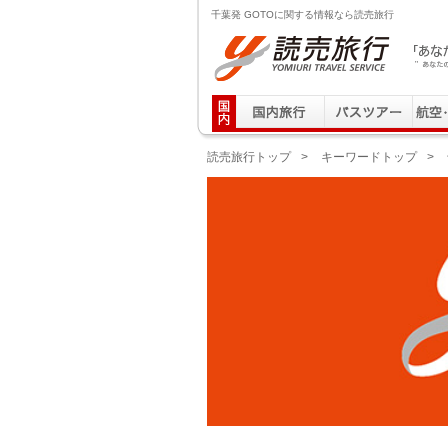
千葉発 GOTOに関する情報なら読売旅行
読売旅行 「あなたの街から」旅にでる｜Yomiuri T
読売旅行トップ
>
キーワードトップ
>