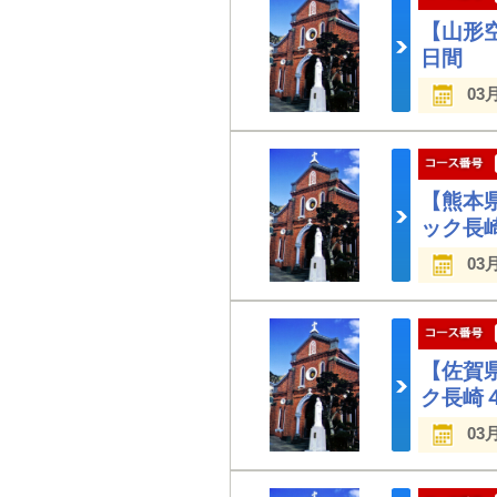
【山形
日間
03
【熊本
ック長
03
【佐賀
ク長崎
03