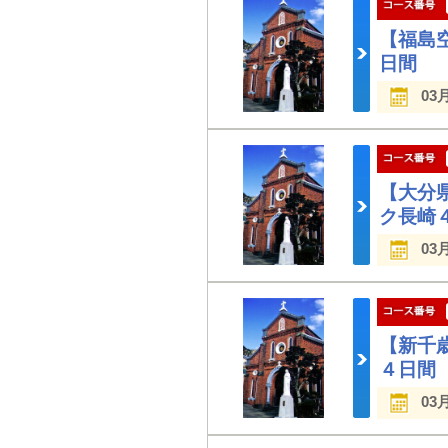
【福島
日間
03
【大分
ク長崎
03
【新千
４日間
03