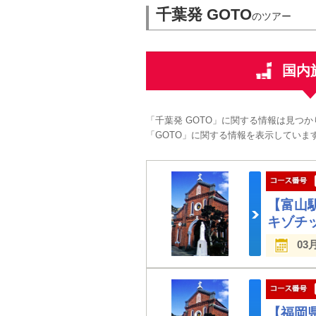
千葉発 GOTO
のツアー
国内
「千葉発 GOTO」に関する情報は見つ
「GOTO」に関する情報を表示していま
【富山
キゾチ
03
【福岡