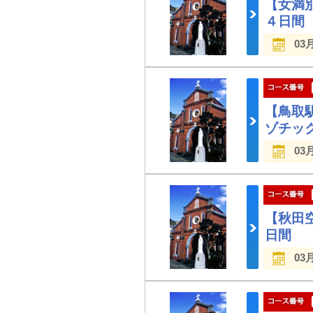
【女満
４日間
03
【鳥取
ゾチッ
03
【秋田
日間
03