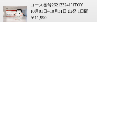
コース番号262133241`1TOY
10月01日~10月31日 出発
1日間
￥11,990
【銚子・旭・匝瑳発】 １泊４食付！秋
色週末温泉ミステリーツアー２日間
コース番号262136662`2CHI
11月01日~11月30日 出発
2日間
￥36,990~￥46,990
【東京駅_鍛冶橋駐車場発】 【特別企
画】午年のみ斎行される鹿島神宮式年
大祭 「御船祭（みふねまつり）」観覧
と東国二社参り
コース番号262130891`1TOY
05月01日~09月30日 出発
1日間
￥39,990