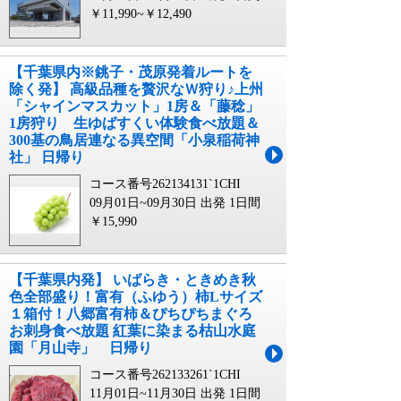
￥11,990~￥12,490
【千葉県内※銚子・茂原発着ルートを
除く発】 高級品種を贅沢なＷ狩り♪上州
「シャインマスカット」1房＆「藤稔」
1房狩り 生ゆばすくい体験食べ放題＆
300基の鳥居連なる異空間「小泉稲荷神
社」 日帰り
コース番号262134131`1CHI
09月01日~09月30日 出発
1日間
￥15,990
【千葉県内発】 いばらき・ときめき秋
色全部盛り！富有（ふゆう）柿Lサイズ
１箱付！八郷富有柿＆ぴちぴちまぐろ
お刺身食べ放題 紅葉に染まる枯山水庭
園「月山寺」 日帰り
コース番号262133261`1CHI
11月01日~11月30日 出発
1日間