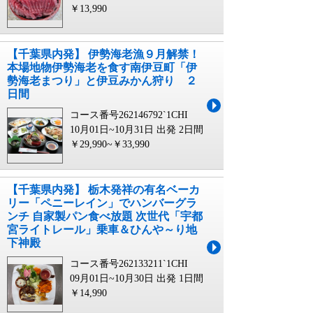
￥13,990
【千葉県内発】 伊勢海老漁９月解禁！
本場地物伊勢海老を食す南伊豆町「伊
勢海老まつり」と伊豆みかん狩り ２
日間
コース番号262146792`1CHI
10月01日~10月31日 出発
2日間
￥29,990~￥33,990
【千葉県内発】 栃木発祥の有名ベーカ
リー「ペニーレイン」でハンバーグラ
ンチ 自家製パン食べ放題 次世代「宇都
宮ライトレール」乗車＆ひんや～り地
下神殿
コース番号262133211`1CHI
09月01日~10月30日 出発
1日間
￥14,990