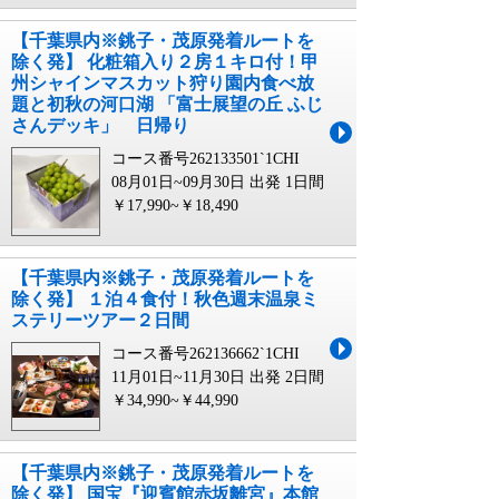
【千葉県内※銚子・茂原発着ルートを
除く発】 化粧箱入り２房１キロ付！甲
州シャインマスカット狩り園内食べ放
題と初秋の河口湖 「富士展望の丘 ふじ
さんデッキ」 日帰り
コース番号262133501`1CHI
08月01日~09月30日 出発
1日間
￥17,990~￥18,490
【千葉県内※銚子・茂原発着ルートを
除く発】 １泊４食付！秋色週末温泉ミ
ステリーツアー２日間
コース番号262136662`1CHI
11月01日~11月30日 出発
2日間
￥34,990~￥44,990
【千葉県内※銚子・茂原発着ルートを
除く発】 国宝『迎賓館赤坂離宮』本館