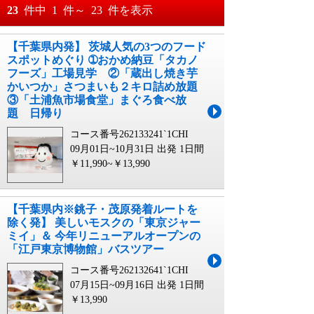
おすすめ順
23
件中
1
件～
23
件を表示
料金が安い順
【千葉県内発】 茨城人気の3つのフード
月
日～
スポットめぐり ➀おかめ納豆「タカノ
料金が高い順
フーズ」工場見学 ②「蔵出し焼き芋
月
日
かいつか」さつまいも２キロ詰め放題
③「土浦魚市場食堂」まぐろ食べ放
題 日帰り
コース番号262133241`1CHI
09月01日~10月31日 出発
1日間
￥11,990~￥13,990
【千葉県内※銚子・茂原発着ルートを
除く発】 美しいモスクの「東京ジャー
ミイ」＆ 今年リニューアルオープンの
「江戸東京博物館」バスツアー
コース番号262132641`1CHI
07月15日~09月16日 出発
1日間
￥13,990