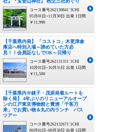
社』『宝登山神社』 秩父三社めぐり
コース番号262130841`3CHI
05月01日~11月30日 出発
1日間
￥11,990
【千葉県内発】 「コストコ」木更津倉
庫店へ特別入場～諦めていた方必
見！！会員証なしでOK～日帰り
コース番号262131351`1CHI
10月01日~10月31日 出発
1日間
￥11,500
【千葉県内※銚子・茂原発着ルートを
除く発】 4年ぶりのリニューアルオープ
ンの江戸東京博物館と豊洲「千客万
来」でお買い物＆丸の内ランチ バス
ツアー
コース番号262132671`1CHI
09月01日~09月30日 出発
1日間