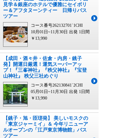
見学＆銀座のホテルで優雅にセイボリ
ー＆アフタヌーンティー 日帰りバス
ツアー
コース番号262132701`1CHI
10月01日~11月30日 出発
1日間
￥13,990
【成田・酒々井・佐倉・内房・銚子
発】開運日厳選！運気スーパーアッ
プ！『三峯神社』『秩父神社』『宝登
山神社』 秩父三社めぐり
コース番号262130841`2CHI
05月01日~11月30日 出発
1日間
￥13,990
【銚子・旭・匝瑳発】 美しいモスクの
「東京ジャーミイ」＆ 今年リニューア
ルオープンの「江戸東京博物館」バス
ツアー