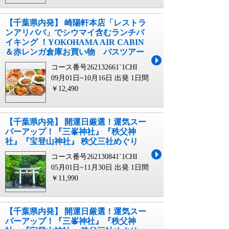
【千葉県内発】 崎陽軒本店「レストラ
ンアリババ」でシウマイ含むランチバ
イキング ！YOKOHAMA AIR CABIN
＆赤レンガ倉庫お買い物 バスツアー
コース番号262132661`1CHI
09月01日~10月16日 出発
1日間
￥12,490
【千葉県内発】 開運日厳選！運気スー
パーアップ！『三峯神社』『秩父神
社』『宝登山神社』 秩父三社めぐり
コース番号262130841`1CHI
05月01日~11月30日 出発
1日間
￥11,990
【千葉県内発】 開運日厳選！運気スー
パーアップ！『三峯神社』『秩父神