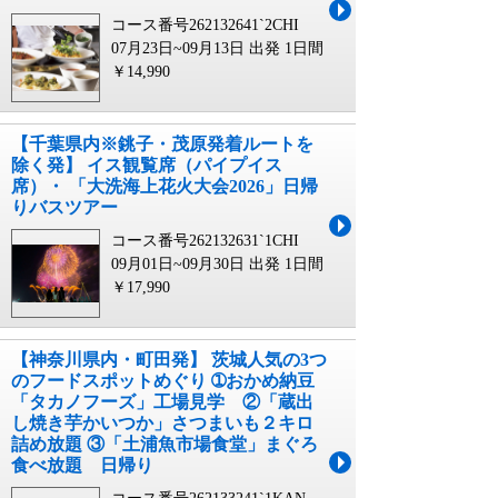
コース番号262132641`2CHI
07月23日~09月13日 出発
1日間
￥14,990
【千葉県内※銚子・茂原発着ルートを
除く発】 イス観覧席（パイプイス
席）・ 「大洗海上花火大会2026」日帰
りバスツアー
コース番号262132631`1CHI
09月01日~09月30日 出発
1日間
￥17,990
【神奈川県内・町田発】 茨城人気の3つ
のフードスポットめぐり ➀おかめ納豆
「タカノフーズ」工場見学 ②「蔵出
し焼き芋かいつか」さつまいも２キロ
詰め放題 ③「土浦魚市場食堂」まぐろ
食べ放題 日帰り