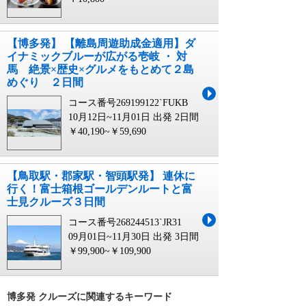
【博多発】 【離島周遊助成金適用】ダ
イナミックブルーが広がる壱岐 ・ 対
馬 絶景×歴史×グルメをもとめて２島
めぐり ２日間
コース番号269199122`FUKB
10月12日~11月01日 出発
2日間
￥40,190~￥59,690
【鳥取駅・郡家駅・智頭駅発】 連休に
行く！富士箱根ゴールデンルートと富
士見クルーズ３日間
コース番号268244513`JR31
09月01日~11月30日 出発
3日間
￥99,900~￥109,900
博多発 クルーズに関連するキーワード