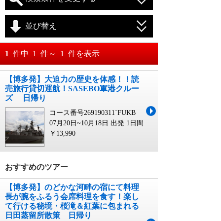
並び替え
おすすめ順
1
件中
1
件～
1
件を表示
料金が安い順
【博多発】大迫力の歴史を体感！！読
月
日～
売旅行貸切運航！SASEBO軍港クルー
料金が高い順
ズ 日帰り
月
日
コース番号269190311`FUKB
07月20日~10月18日 出発
1日間
￥13,990
おすすめのツアー
【博多発】のどかな河畔の宿にて料理
長が腕をふるう会席料理を食す！楽し
て行ける秘境・桜滝＆紅葉に包まれる
日田蒸留所散策 日帰り