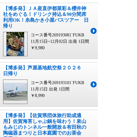
【博多発】ＪＡ産直伊都菜彩＆櫻井神
社をめぐる！ドリンク持込＆90分間席
利用OK！糸島かき小屋バスツアー 日
帰り
コース番号269193081`FUKB
11月15日~12月02日 出発
1日間
￥9,980
【博多発】芦屋基地航空祭２０２６
日帰り
コース番号269193101`FUKB
11月15日 出発
1日間
￥8,990
【博多発】【佐賀県団体旅行助成適
用】佐賀海苔しゃぶ鍋を味わう！泉山
もみじのトンネル一般開放＆有田秋の
陶磁器まつりと日本庭園でのお茶会