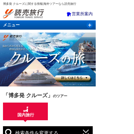
博多発 クルーズに関する情報|海外ツアーなら読売旅行
営業所案内
メニュー
国内旅行
バスツアー
海外旅行
クルーズ
航空・ＪＲ＋宿泊
航空券＆ホテル
「博多発 クルーズ」
のツアー
国内旅行
検索条件を変更する