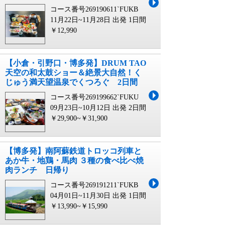
コース番号269190611`FUKB
11月22日~11月28日 出発
1日間
￥12,990
【小倉・引野口・博多発】DRUM TAO
天空の和太鼓ショー＆絶景大自然！く
じゅう満天望温泉でくつろぐ 2日間
コース番号269199662`FUKU
09月23日~10月12日 出発
2日間
￥29,900~￥31,900
【博多発】南阿蘇鉄道トロッコ列車と
あか牛・地鶏・馬肉 ３種の食べ比べ焼
肉ランチ 日帰り
コース番号269191211`FUKB
04月01日~11月30日 出発
1日間
￥13,990~￥15,990