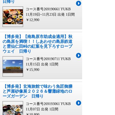
日帰り
コース番号269190661`FUKB
11月19日~11月23日 出発
1日間
￥12,990
【博多発】【南島原市助成金適用】秋
の島原を満喫！！しあわせの島原鉄道
と雲仙仁田峠の紅葉を見下ろすロープ
ウェイ 日帰り
コース番号269190711`FUKB
11月15日 出発
1日間
￥15,990
【博多発】玄海旅館で味わう魚匠御膳
と芦屋砂像展２０２６＆響灘緑地のロ
ーズガーデン 日帰り
コース番号269193061`FUKB
11月07日 出発
1日間
￥10,800