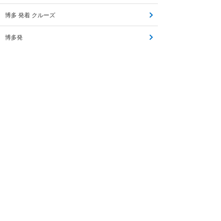
博多 発着 クルーズ
博多発
博多発 日帰り
博多発 ツアー
博多発 日帰り 旅行
博多発 バス ツアー
博多発 バスツアー
博多発 日帰り ツアー
博多発 バスツアー 温泉
博多発 日帰り バスツアー