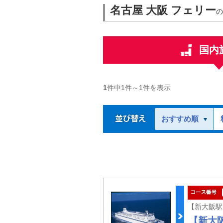
名古屋 大阪 フェリー
の
国内
1
件中
1
件～
1
件を表示
おすすめ順
【新大