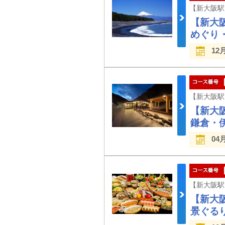
【新大
めぐり
12
【新大
鎌倉・
04
【新大
景ぐる