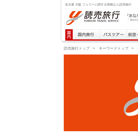
名古屋 大阪 フェリーに関する情報なら読売旅行
読売旅行 「あなたの街から」旅にでる｜Yomiuri T
読売旅行トップ
>
キーワードトップ
>