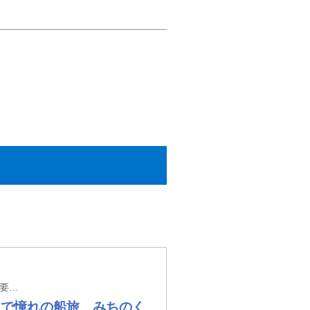
【新大阪駅・京都駅・米原駅・名古屋駅発】※新大阪駅以外の駅では入場券代が必要となります。
ーで憧れの船旅 みちのく