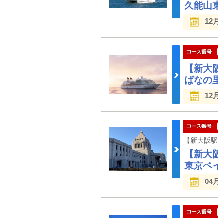
久能山
12
【新大
ばなの
12
【新大
東京ベイ
04