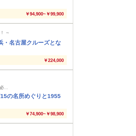
￥94,900~￥99,900
！ ～
横浜・名古屋クルーズとな
￥224,000
【新大阪駅・京都駅・米原駅・名古屋駅発着】※新大阪駅以外の駅では入場券代が必要となります。
5の名所めぐりと1955
￥74,900~￥98,900