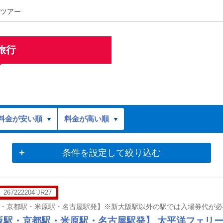
ツアー
旅行
料金が安い順
料金が高い順
条件を設定して絞り込む
267222204`JR27
阪駅・京都駅・米原駅・名古屋駅発】 太平洋フェリ