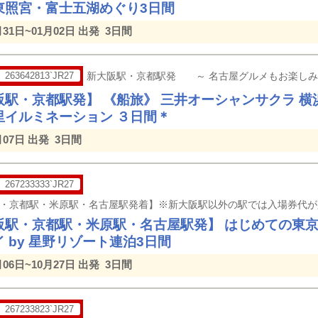
東照宮・富士五湖めぐり3日間
月31日~01月02日 出発
3日間
263642813`JR27
新大阪駅・京都駅発 ～ 名古屋グルメもお楽しみ
阪駅・京都駅発】 《船旅》 三井オーシャンサクラ 
里イルミネーション ３日間＊
月07日 出発
3日間
267233333`JR27
阪駅・京都駅・米原駅・名古屋駅発】 はじめての東京1
 by 星野リゾート連泊3日間
月06日~10月27日 出発
3日間
267233823`JR27