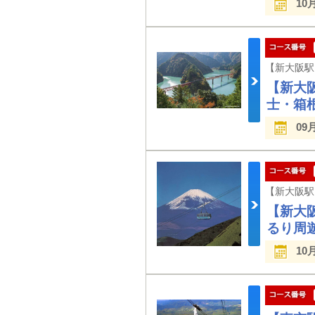
10
【新大
士・箱
09
【新大
るり周遊
10