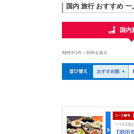
国内 旅行 おすすめ 一
国内
72
件中
1
件～
30
件を表示
おすすめ順
【羽田