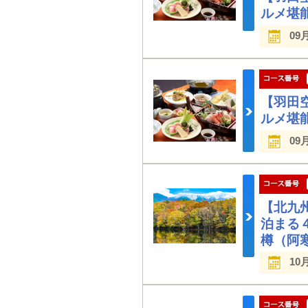
ルメ堪
09
【羽田
ルメ堪
09
【北九
泊まる
樽（阿
10