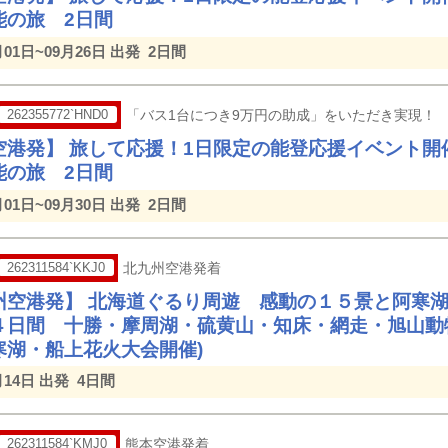
能の旅 2日間
月01日~09月26日 出発
2日間
262355772`HND0
「バス1台につき9万円の助成」をいただき実現！
空港発】 旅して応援！1日限定の能登応援イベント開
能の旅 2日間
月01日~09月30日 出発
2日間
262311584`KKJ0
北九州空港発着
州空港発】 北海道ぐるり周遊 感動の１５景と阿寒
４日間 十勝・摩周湖・硫黄山・知床・網走・旭山動
寒湖・船上花火大会開催)
月14日 出発
4日間
262311584`KMJ0
熊本空港発着