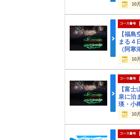
10
【福島
まる４
（阿寒
10
【富士
泉に泊
瑛・小
10