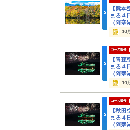
【熊本
まる４
（阿寒
10
【青森
まる４
（阿寒
10
【秋田
まる４
（阿寒