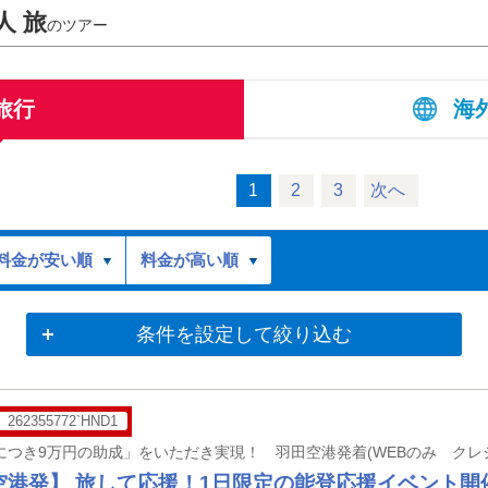
人 旅
のツアー
旅行
海
1
2
3
次へ
料金が安い順
料金が高い順
条件を設定して絞り込む
262355772`HND1
空港発】 旅して応援！1日限定の能登応援イベント開