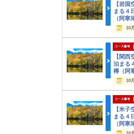
【岩国
まる４
（阿寒
10
【関西
泊まる
樽（阿
10
【米子
まる４
（阿寒
10