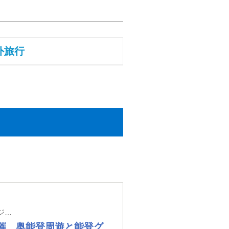
外旅行
「バス1台につき9万円の助成」をいただき実現！ 羽田空港発着(WEBのみ クレジット決済のみ）
催 奥能登周遊と能登グ