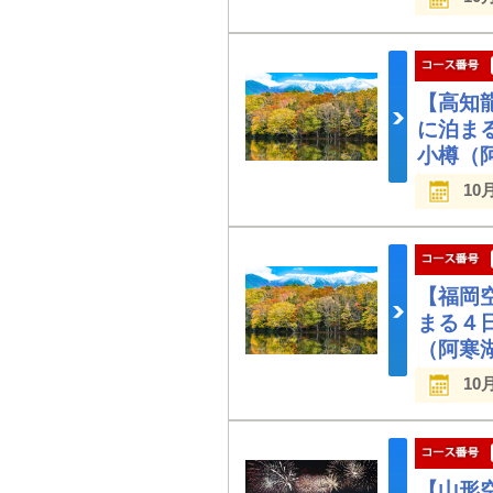
【高知
に泊ま
小樽（
10
【福岡
まる４
（阿寒
10
【山形