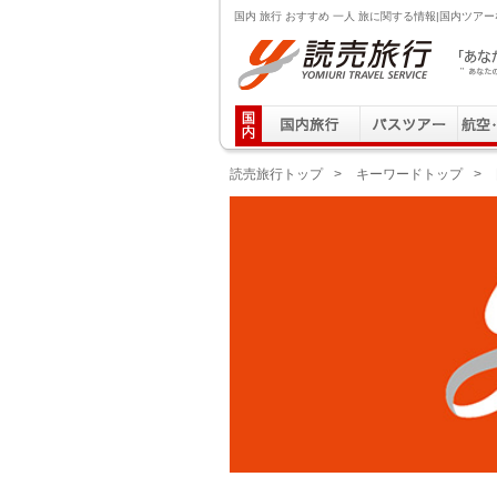
国内 旅行 おすすめ 一人 旅に関する情報|国内ツア
読売旅行 「あなたの街から」旅にでる｜Yomiuri T
読売旅行トップ
>
キーワードトップ
>