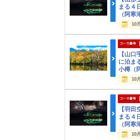
まる４
（阿寒
10
【山口
に泊ま
小樽（
10
【羽田
まる４
（阿寒
10