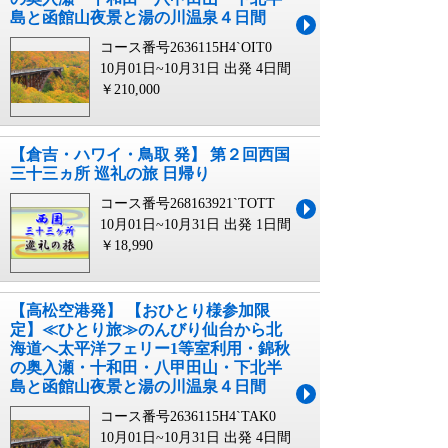
島と函館山夜景と湯の川温泉４日間
コース番号2636115H4`OIT0
10月01日~10月31日 出発
4日間
￥210,000
【倉吉・ハワイ・鳥取 発】 第２回西国
三十三ヵ所 巡礼の旅 日帰り
コース番号268163921`TOTT
10月01日~10月31日 出発
1日間
￥18,990
【高松空港発】 【おひとり様参加限
定】≪ひとり旅≫のんびり仙台から北
海道へ太平洋フェリー1等室利用・錦秋
の奥入瀬・十和田・八甲田山・下北半
島と函館山夜景と湯の川温泉４日間
コース番号2636115H4`TAK0
10月01日~10月31日 出発
4日間