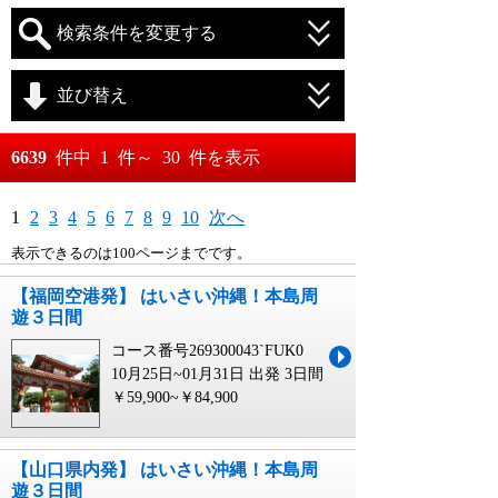
検索条件を変更する
並び替え
おすすめ順
6639
件中
1
件～
30
件を表示
料金が安い順
月
日～
1
2
3
4
5
6
7
8
9
10
次へ
料金が高い順
表示できるのは100ページまでです。
月
日
【福岡空港発】 はいさい沖縄！本島周
遊３日間
コース番号269300043`FUK0
10月25日~01月31日 出発
3日間
￥59,900~￥84,900
【山口県内発】 はいさい沖縄！本島周
遊３日間