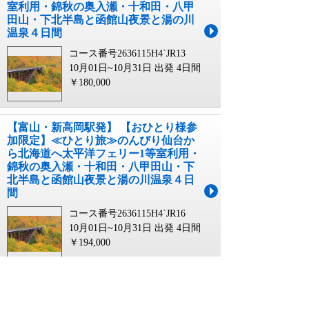
室利用・錦秋の奥入瀬・十和田・八甲
田山・下北半島と函館山夜景と湯の川
温泉４日間
コース番号2636115H4`JR13
10月01日~10月31日 出発
4日間
￥180,000
【富山・新高岡駅発】 【おひとり様参
加限定】≪ひとり旅≫のんびり仙台か
ら北海道へ太平洋フェリー1等室利用・
錦秋の奥入瀬・十和田・八甲田山・下
北半島と函館山夜景と湯の川温泉４日
間
コース番号2636115H4`JR16
10月01日~10月31日 出発
4日間
￥194,000
【新大阪駅・京都駅発】 【おひとり様
参加限定】≪ひとり旅≫のんびり仙台