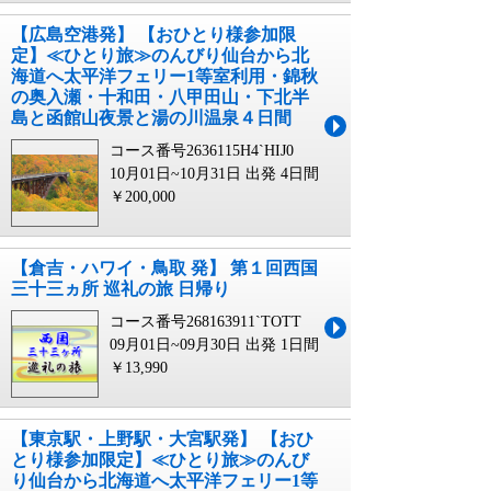
【広島空港発】 【おひとり様参加限
定】≪ひとり旅≫のんびり仙台から北
海道へ太平洋フェリー1等室利用・錦秋
の奥入瀬・十和田・八甲田山・下北半
島と函館山夜景と湯の川温泉４日間
コース番号2636115H4`HIJ0
10月01日~10月31日 出発
4日間
￥200,000
【倉吉・ハワイ・鳥取 発】 第１回西国
三十三ヵ所 巡礼の旅 日帰り
コース番号268163911`TOTT
09月01日~09月30日 出発
1日間
￥13,990
【東京駅・上野駅・大宮駅発】 【おひ
とり様参加限定】≪ひとり旅≫のんび
り仙台から北海道へ太平洋フェリー1等