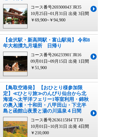
コース番号269300043`JR35
10月25日~01月31日 出発
3日間
￥69,900~￥94,900
【金沢駅・新高岡駅・富山駅発】 令和8
年大相撲九月場所 日帰り
コース番号266233901`JR16
09月01日~09月15日 出発
1日間
￥51,900
【鳥取空港発】 【おひとり様参加限
定】≪ひとり旅≫のんびり仙台から北
海道へ太平洋フェリー1等室利用・錦秋
の奥入瀬・十和田・八甲田山・下北半
島と函館山夜景と湯の川温泉４日間
コース番号2636115H4`TTJ0
10月01日~10月31日 出発
4日間
￥210,000