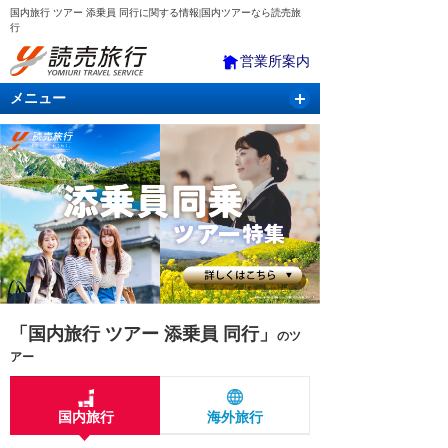
国内旅行 ツアー 添乗員 同行に関する情報|国内ツアーなら読売旅
行
営業所案内
メニュー
国内旅行
バスツアー
海外旅行
クルーズ
航空・ＪＲ＋宿泊
航空券＆ホテル
「国内旅行 ツアー 添乗員 同行」
のツ
アー
国内旅行
海外旅行