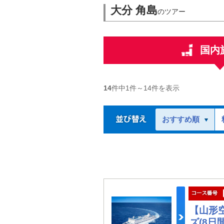
大分 角島
のツアー
国内
14
件中
1
件～
14
件を表示
おすすめ順
【山形
ズ(8日間