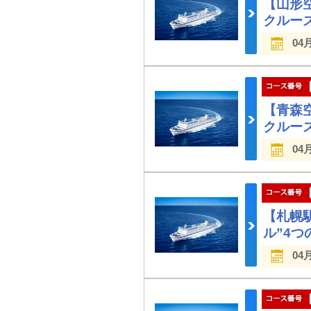
【山形
クルー
04
【青森
クルー
04
【札幌
ル”4
04