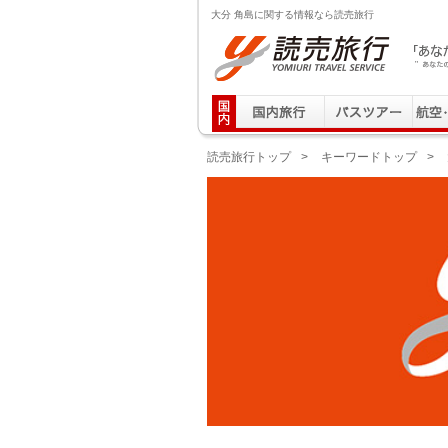
大分 角島に関する情報なら読売旅行
読売旅行 「あなたの街から」旅にでる｜Yomiuri T
読売旅行トップ
>
キーワードトップ
>