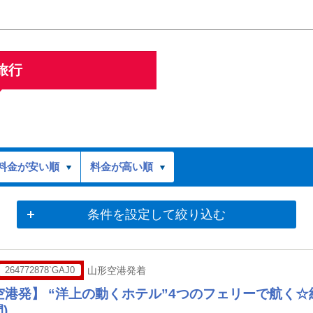
旅行
料金が安い順
料金が高い順
条件を設定して絞り込む
264772878`GAJ0
山形空港発着
空港発】 “洋上の動くホテル”4つのフェリーで航く
)