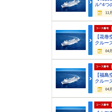
ル”4
11
【花巻
クルー
04
【福島
クルー
04