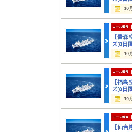
10
【青森
ズ(8日間
10
【福島
ズ(8日間
10
【仙台