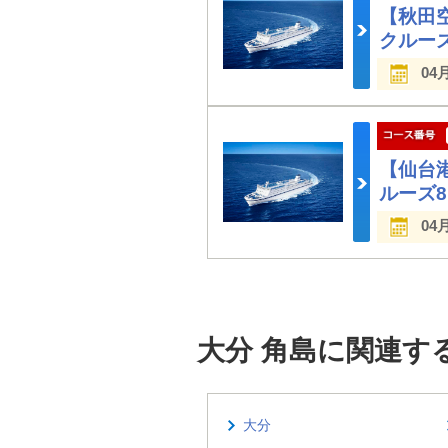
【秋田
クルー
04
【仙台
ルーズ
04
大分 角島に関連す
大分