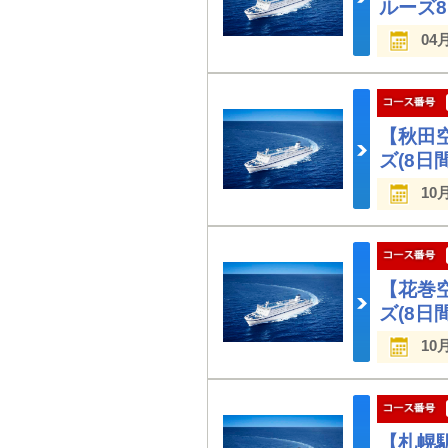
ルーズ
04
【秋田
ズ(8日間
10
【花巻
ズ(8日間
10
【札幌