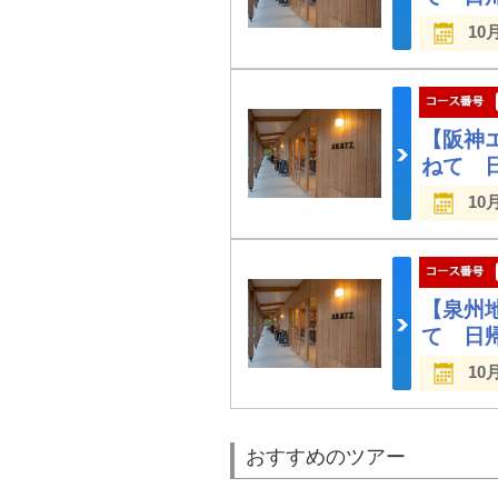
10
【阪神
ねて 
10
【泉州
て 日
10
おすすめのツアー