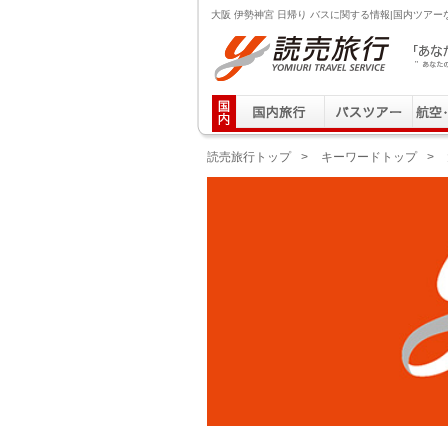
大阪 伊勢神宮 日帰り バスに関する情報|国内ツア
読売旅行 「あなたの街から」旅にでる｜Yomiuri T
読売旅行トップ
>
キーワードトップ
>