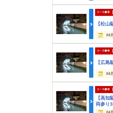
【松山
04
【広島
04
【高知
両参り
04