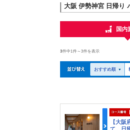
大阪 伊勢神宮 日帰り 
国内
3
件中
1
件～
3
件を表示
おすすめ順
【大阪
て 日