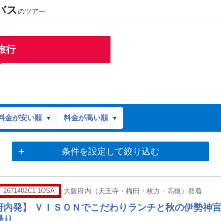
バス
のツアー
旅行
料金が安い順
料金が高い順
条件を設定して絞り込む
2671402C1`1OSA
大阪府内（天王寺・梅田・枚方・高槻）発着
府内発】 ＶＩＳＯＮでこだわりランチと秋の伊勢神
帰り