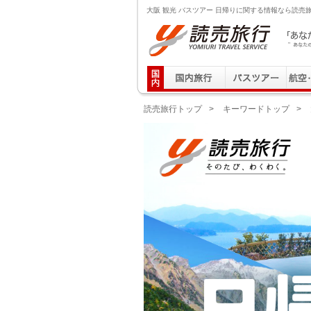
大阪 観光 バスツアー 日帰りに関する情報なら読売
読売旅行 「あなたの街から」旅にでる｜Yomiuri T
読売旅行トップ
>
キーワードトップ
>