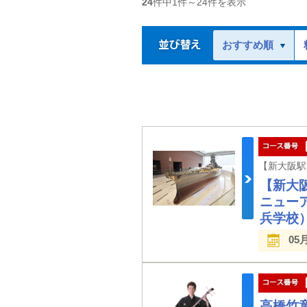
24
件中
1
件～
24
件を表示
おすすめ順
【新大阪
ニュー
兵学校
05
高橋竹