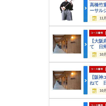
高橋竹
ーサル
11
【大阪
て 日
10
【阪神
ねて 
10