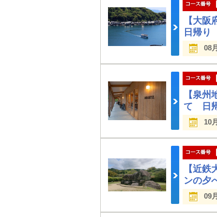
【大阪
日帰り
08
【泉州
て 日
10
【近鉄
ンの夕
09