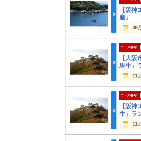
【阪神
膳」 
09
【大阪
馬牛」
11
【阪神
牛」ラ
11