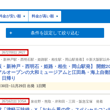
料金が安い順
料金が高い順
条件を設定して絞り込む
267270011`JR27
・新神戸・西明石・姫路・相生・岡山駅発】 開館20周
アルオープンの大和ミュージアムと江田島・海上自衛
）日帰り
月30日~11月29日 出発
1日間
267162111`1OSA
泉佐野・熊取・岸和田・三田・阪急宝塚 発着
童「津軽三味線」X「おわら風の盆」スペシャルコン