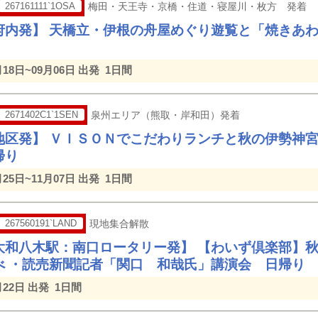
267161111`1OSA
梅田・天王寺・京橋・住道・寝屋川・枚方 発着
府内発】 天橋立・伊根の舟屋めぐり遊覧と「焼き
月18日~09月06日 出発
1日間
2671402C1`1SEN
泉州エリア（熊取・岸和田）発着
地区発】 ＶＩＳＯＮでこだわりランチと秋の伊勢神
帰り
月25日~11月07日 出発
1日間
267560191`LAND
現地集合解散
大和八木駅：南口ロータリー発】 【わいず倶楽部】
べ ・読売新聞記者「関口 和哉氏」講演会 日帰り
月22日 出発
1日間