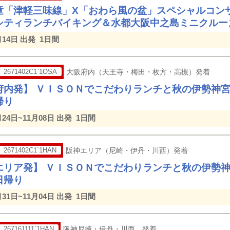
童「津軽三味線」X「おわら風の盆」スペシャルコン
シティランチバイキング＆水都大阪中之島ミニクルー
月14日 出発
1日間
2671402C1`1OSA
大阪府内（天王寺・梅田・枚方・高槻）発着
府内発】 ＶＩＳＯＮでこだわりランチと秋の伊勢神
帰り
月24日~11月08日 出発
1日間
2671402C1`1HAN
阪神エリア（尼崎・伊丹・川西）発着
エリア発】 ＶＩＳＯＮでこだわりランチと秋の伊勢
日帰り
月31日~11月04日 出発
1日間
267161111`1HAN
阪神尼崎・伊丹・川西 発着