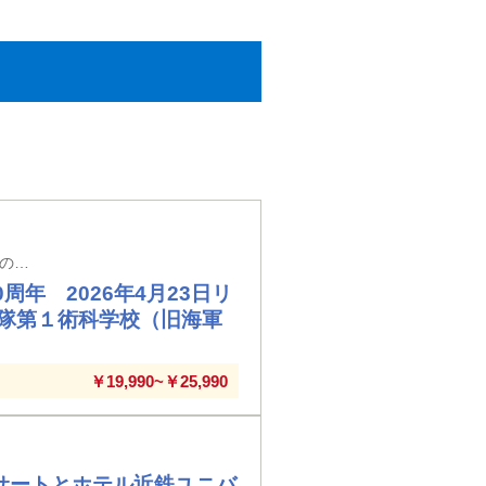
【新大阪駅・新神戸駅・西明石駅・姫路駅・相生駅・岡山駅発着】※新大阪駅以外の駅では入場券代が必要となります。
年 2026年4月23日リ
隊第１術科学校（旧海軍
￥19,990~￥25,990
サートとホテル近鉄ユニバ