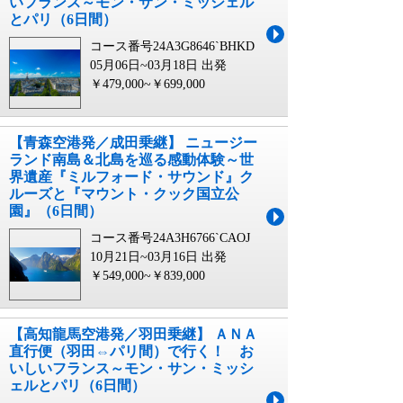
いフランス～モン・サン・ミッシェル
とパリ（6日間）
コース番号24A3G8646`BHKD
05月06日~03月18日 出発
￥479,000~￥699,000
【青森空港発／成田乗継】 ニュージー
ランド南島＆北島を巡る感動体験～世
界遺産『ミルフォード・サウンド』ク
ルーズと『マウント・クック国立公
園』（6日間）
コース番号24A3H6766`CAOJ
10月21日~03月16日 出発
￥549,000~￥839,000
【高知龍馬空港発／羽田乗継】 ＡＮＡ
直行便（羽田⇔パリ間）で行く！ お
いしいフランス～モン・サン・ミッシ
ェルとパリ（6日間）