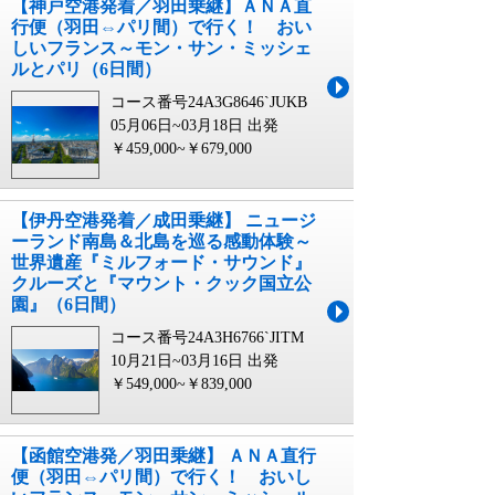
【神戸空港発着／羽田乗継】ＡＮＡ直
行便（羽田⇔パリ間）で行く！ おい
しいフランス～モン・サン・ミッシェ
ルとパリ（6日間）
コース番号24A3G8646`JUKB
05月06日~03月18日 出発
￥459,000~￥679,000
【伊丹空港発着／成田乗継】 ニュージ
ーランド南島＆北島を巡る感動体験～
世界遺産『ミルフォード・サウンド』
クルーズと『マウント・クック国立公
園』（6日間）
コース番号24A3H6766`JITM
10月21日~03月16日 出発
￥549,000~￥839,000
【函館空港発／羽田乗継】 ＡＮＡ直行
便（羽田⇔パリ間）で行く！ おいし