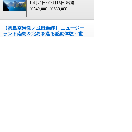
10月21日~03月16日 出発
￥549,000~￥839,000
【徳島空港発／成田乗継】 ニュージー
ランド南島＆北島を巡る感動体験～世
界遺産『ミルフォード・サウンド』ク
ルーズと『マウント・クック国立公
園』（6日間）
コース番号24A3H6766`QTKS
10月21日~03月16日 出発
￥549,000~￥839,000
【岩国空港発／羽田乗継】 ＡＮＡ直行
便（羽田⇔パリ間）で行く！ おいし
いフランス～モン・サン・ミッシェル
とパリ（6日間）
コース番号24A3G8646`MIWK
05月06日~03月18日 出発
￥479,000~￥699,000