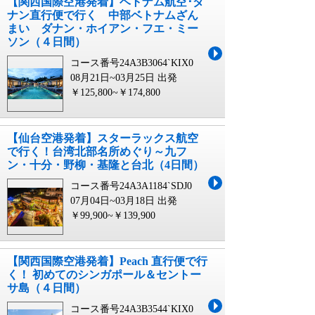
【関西国際空港発着】ベトナム航空･ダ
ナン直行便で行く 中部ベトナムざん
まい ダナン・ホイアン・フエ・ミー
ソン（４日間）
コース番号24A3B3064`KIX0
08月21日~03月25日 出発
￥125,800~￥174,800
【仙台空港発着】スターラックス航空
で行く！台湾北部名所めぐり～九フ
ン・十分・野柳・基隆と台北（4日間）
コース番号24A3A1184`SDJ0
07月04日~03月18日 出発
￥99,900~￥139,900
【関西国際空港発着】Peach 直行便で行
く！ 初めてのシンガポール＆セントー
サ島（４日間）
コース番号24A3B3544`KIX0