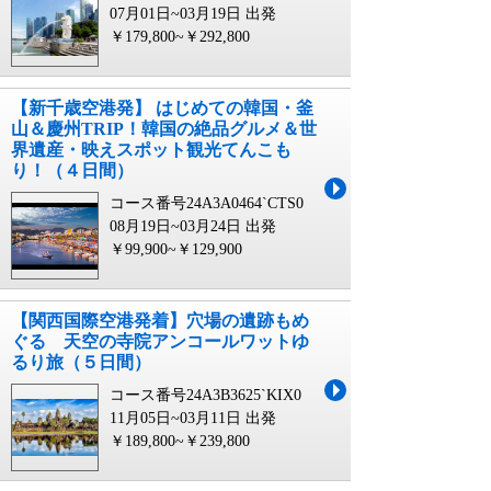
07月01日~03月19日 出発
￥179,800~￥292,800
【新千歳空港発】 はじめての韓国・釜
山＆慶州TRIP！韓国の絶品グルメ＆世
界遺産・映えスポット観光てんこも
り！（４日間）
コース番号24A3A0464`CTS0
08月19日~03月24日 出発
￥99,900~￥129,900
【関西国際空港発着】穴場の遺跡もめ
ぐる 天空の寺院アンコールワットゆ
るり旅（５日間）
コース番号24A3B3625`KIX0
11月05日~03月11日 出発
￥189,800~￥239,800