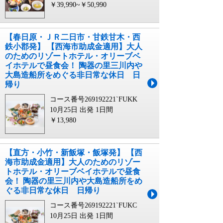
￥39,990~￥50,990
【春日原・ＪＲ二日市・甘鉄甘木・西
鉄小郡発】 【西海市助成金適用】大人
のためのリゾートホテル・オリーブベ
イホテルで昼食会！ 陶器の里三川内や
大島造船所をめぐる非日常な休日 日
帰り
コース番号269192221`FUKK
10月25日 出発
1日間
￥13,980
【直方・小竹・新飯塚・飯塚発】 【西
海市助成金適用】大人のためのリゾー
トホテル・オリーブベイホテルで昼食
会！ 陶器の里三川内や大島造船所をめ
ぐる非日常な休日 日帰り
コース番号269192221`FUKC
10月25日 出発
1日間