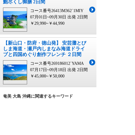
鮑尽くし御膳 2日間
コース番号26413M362`1MIY
07月01日~09月30日 出発
2日間
￥29,990~￥44,990
【新山口・防府・徳山発】 安芸灘とび
しま海道・瀬戸内しまなみ海道ドライ
ブと四国めぐり創作フレンチ ２日間
コース番号269186012`YAMA
07月17日~09月18日 出発
2日間
￥45,000~￥50,000
奄美 大島 沖縄に関連するキーワード
奄美 大島
奄美大島