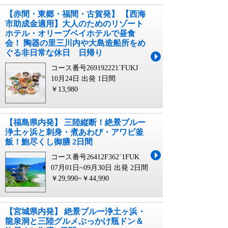
【赤間・東郷・福間・古賀発】 【西海
市助成金適用】大人のためのリゾート
ホテル・オリーブベイホテルで昼食
会！ 陶器の里三川内や大島造船所をめ
ぐる非日常な休日 日帰り
コース番号269192221`FUKJ
10月24日 出発
1日間
￥13,980
【福島県内発】 三陸縦断！絶景ブルー
浄土ヶ浜と刺身・煮あわび・アワビ釜
飯！鮑尽くし御膳 2日間
コース番号26412F362`1FUK
07月01日~09月30日 出発
2日間
￥29,990~￥44,990
【宮城県内発】 絶景ブルー浄土ヶ浜・
龍泉洞と三陸グルメぶっかけ瓶ドン＆