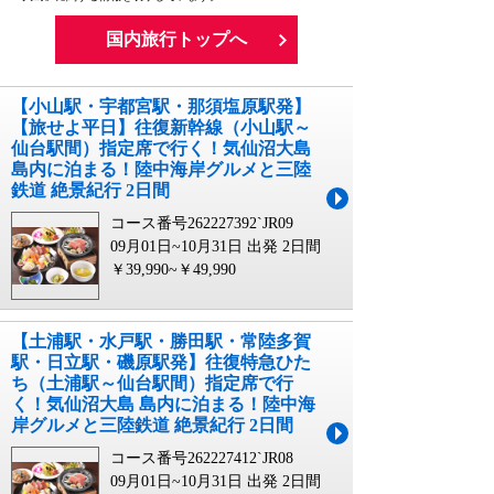
国内旅行トップへ
【小山駅・宇都宮駅・那須塩原駅発】
【旅せよ平日】往復新幹線（小山駅～
仙台駅間）指定席で行く！気仙沼大島
島内に泊まる！陸中海岸グルメと三陸
鉄道 絶景紀行 2日間
コース番号262227392`JR09
09月01日~10月31日 出発
2日間
￥39,990~￥49,990
【土浦駅・水戸駅・勝田駅・常陸多賀
駅・日立駅・磯原駅発】往復特急ひた
ち（土浦駅～仙台駅間）指定席で行
く！気仙沼大島 島内に泊まる！陸中海
岸グルメと三陸鉄道 絶景紀行 2日間
コース番号262227412`JR08
09月01日~10月31日 出発
2日間