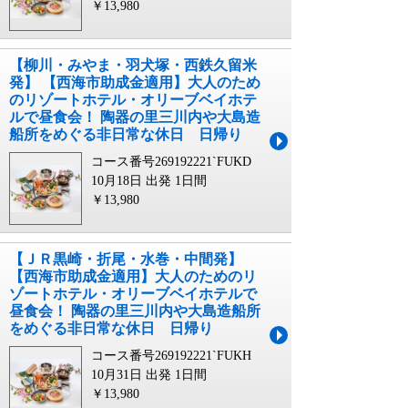
￥13,980
【柳川・みやま・羽犬塚・西鉄久留米
発】 【西海市助成金適用】大人のため
のリゾートホテル・オリーブベイホテ
ルで昼食会！ 陶器の里三川内や大島造
船所をめぐる非日常な休日 日帰り
コース番号269192221`FUKD
10月18日 出発
1日間
￥13,980
【ＪＲ黒崎・折尾・水巻・中間発】
【西海市助成金適用】大人のためのリ
ゾートホテル・オリーブベイホテルで
昼食会！ 陶器の里三川内や大島造船所
をめぐる非日常な休日 日帰り
コース番号269192221`FUKH
10月31日 出発
1日間
￥13,980