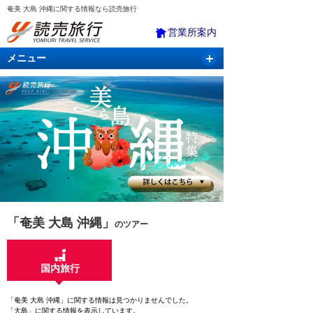
奄美 大島 沖縄に関する情報なら読売旅行
営業所案内
メニュー
国内旅行
バスツアー
海外旅行
クルーズ
航空・ＪＲ＋宿泊
航空券＆ホテル
「奄美 大島 沖縄」
のツアー
国内旅行
「奄美 大島 沖縄」に関する情報は見つかりませんでした。
「大島」に関する情報を表示しています。