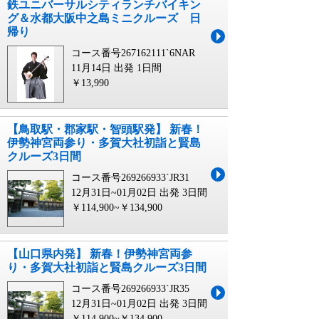
鉄ユニバーサルシティランチバイキン
グ＆水都大阪中之島ミニクルーズ 日
帰り
コース番号267162111`6NAR
11月14日 出発
1日間
￥13,990
【鳥取駅・郡家駅・智頭駅発】 新春！
伊勢神宮両参り・多賀大社初詣と賢島
クルーズ3日間
コース番号269266933`JR31
12月31日~01月02日 出発
3日間
￥114,900~￥134,900
【山口県内発】 新春！伊勢神宮両参
り・多賀大社初詣と賢島クルーズ3日間
コース番号269266933`JR35
12月31日~01月02日 出発
3日間
￥114,900~￥134,900