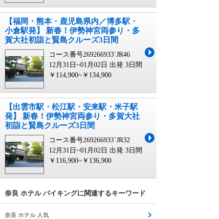
【福岡・熊本・鹿児島県内／博多駅・
小倉駅発】 新春！伊勢神宮両参り・多
賀大社初詣と賢島クルーズ3日間
コース番号269266933`JR46
12月31日~01月02日 出発
3日間
￥114,900~￥134,900
【出雲市駅・松江駅・安来駅・米子駅
発】 新春！伊勢神宮両参り・多賀大社
初詣と賢島クルーズ3日間
コース番号269266933`JR32
12月31日~01月02日 出発
3日間
￥116,900~￥136,900
奈良 ホテル バイキングに関連するキーワード
奈良 ホテル 人気