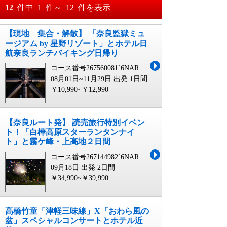
おすすめ順
12
件中
1
件～
12
件を表示
料金が安い順
【現地 集合・解散】 「奈良監獄ミュ
月
日～
ージアム by 星野リゾート」とホテル日
料金が高い順
航奈良ランチバイキング日帰り
月
日
コース番号267560081`6NAR
08月01日~11月29日 出発
1日間
￥10,990~￥12,990
【奈良ルート発】 読売旅行特別イベン
ト！「白樺高原スターランタンナイ
ト」と霧ケ峰・上高地２日間
コース番号267144982`6NAR
09月18日 出発
2日間
￥34,990~￥39,990
高橋竹童「津軽三味線」X「おわら風の
盆」スペシャルコンサートとホテル近