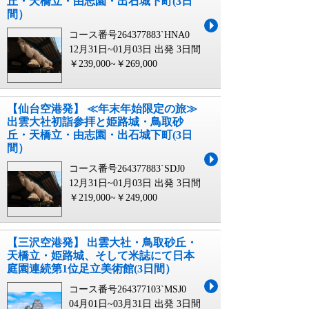
丘・天橋立・由志園・出石城下町(3日
間）
コース番号264377883`HNA0
12月31日~01月03日 出発
3日間
￥239,000~￥269,000
【仙台空港発】 ≪年末年始限定の旅≫
出雲大社初詣参拝と姫路城・鳥取砂
丘・天橋立・由志園・出石城下町(3日
間）
コース番号264377883`SDJ0
12月31日~01月03日 出発
3日間
￥219,000~￥249,000
【三沢空港発】 出雲大社・鳥取砂丘・
天橋立・姫路城、そして米誌にて日本
庭園連続第1位足立美術館(3日間）
コース番号264377103`MSJ0
04月01日~03月31日 出発
3日間