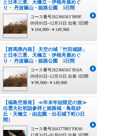
と日本三景、天橋立・伊根舟屋めぐ
り・ 丹波篠山・姫路公園 3日間
コース番号262366563`B09F
09月01日~12月31日 出発
3日間
￥104,900~￥149,900
【群馬県内発】 天空の城「竹田城跡」
と日本三景、天橋立・伊根舟屋めぐ
り・ 丹波篠山・姫路公園 3日間
コース番号262366563`B10A
09月01日~12月31日 出発
3日間
￥99,900~￥149,900
【福島空港発】 ≪年末年始限定の旅≫
出雲大社初詣参拝と姫路城・鳥取砂
丘・天橋立・由志園・出石城下町(3日
間）
コース番号264377883`FKS0
12月31日~01月03日 出発
3日間