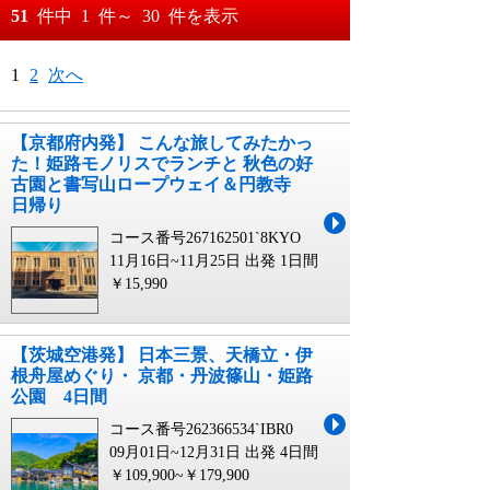
おすすめ順
51
件中
1
件～
30
件を表示
料金が安い順
月
日～
1
2
次へ
料金が高い順
月
日
【京都府内発】 こんな旅してみたかっ
た！姫路モノリスでランチと 秋色の好
古園と書写山ロープウェイ＆円教寺
日帰り
コース番号267162501`8KYO
11月16日~11月25日 出発
1日間
￥15,990
【茨城空港発】 日本三景、天橋立・伊
根舟屋めぐり・ 京都・丹波篠山・姫路
公園 4日間
コース番号262366534`IBR0
09月01日~12月31日 出発
4日間
￥109,900~￥179,900