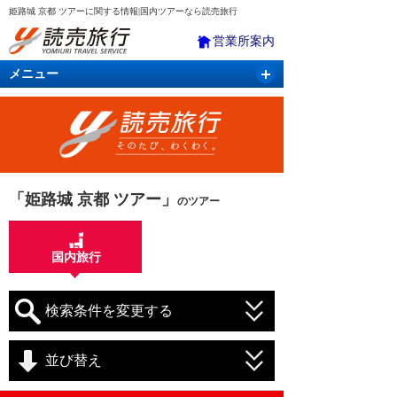
姫路城 京都 ツアーに関する情報|国内ツアーなら読売旅行
営業所案内
メニュー
国内旅行
バスツアー
海外旅行
クルーズ
航空・ＪＲ＋宿泊
航空券＆ホテル
「姫路城 京都 ツアー」
のツアー
国内旅行
検索条件を変更する
並び替え