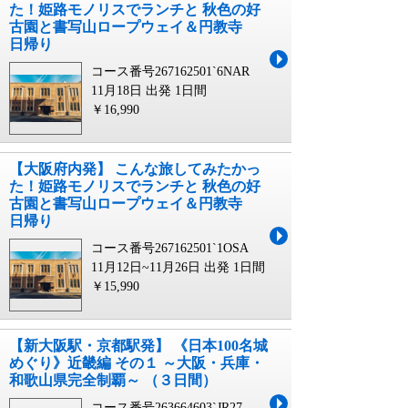
た！姫路モノリスでランチと 秋色の好
古園と書写山ロープウェイ＆円教寺
日帰り
コース番号267162501`6NAR
11月18日 出発
1日間
￥16,990
【大阪府内発】 こんな旅してみたかっ
た！姫路モノリスでランチと 秋色の好
古園と書写山ロープウェイ＆円教寺
日帰り
コース番号267162501`1OSA
11月12日~11月26日 出発
1日間
￥15,990
【新大阪駅・京都駅発】 《日本100名城
めぐり》近畿編 その１ ～大阪・兵庫・
和歌山県完全制覇～ （３日間）
コース番号263664603`JR27