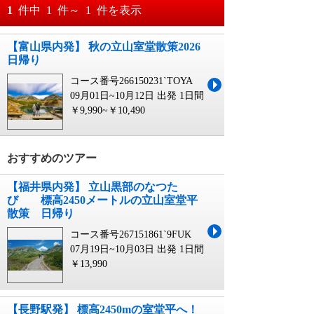
おすすめ順
1
件中
1
件～
1
件を表示
料金が安い順
【富山県内発】 秋の立山室堂散策2026
月
日～
日帰り
料金が高い順
月
日
コース番号266150231`TOYA
09月01日~10月12日 出発
1日間
￥9,990~￥10,490
おすすめのツアー
【福井県内発】 立山黒部のなつた
び 標高2450メートルの立山室堂平
散策 日帰り
コース番号267151861`9FUK
07月19日~10月03日 出発
1日間
￥13,990
【長野駅発】 標高2450mの室堂平へ！