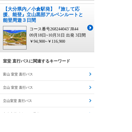
【大分県内／小倉駅発】 『旅して応
援、能登』立山黒部アルペンルートと
能登周遊３日間
コース番号268244043`JR44
09月18日~10月31日 出発
3日間
￥94,900~￥116,900
室堂 直行バスに関連するキーワード
富山 室堂 直行バス
立山 室堂 直行バス
立山室堂 直行バス
立山室堂 直行バス 予約
室堂