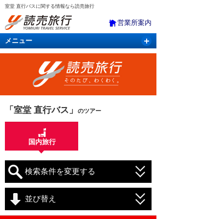
室堂 直行バスに関する情報なら読売旅行
営業所案内
メニュー
国内旅行
バスツアー
海外旅行
クルーズ
航空・ＪＲ＋宿泊
航空券＆ホテル
「室堂 直行バス」
のツアー
国内旅行
検索条件を変更する
並び替え