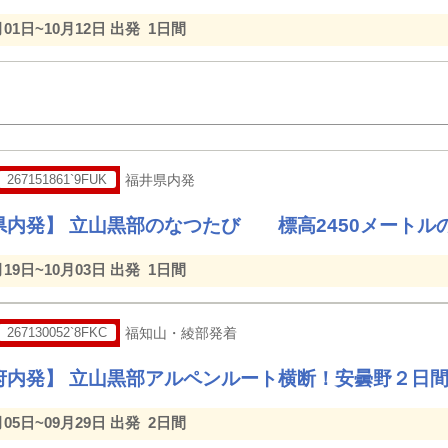
月01日~10月12日 出発
1日間
267151861`9FUK
福井県内発
県内発】 立山黒部のなつたび 標高2450メートル
月19日~10月03日 出発
1日間
267130052`8FKC
福知山・綾部発着
府内発】 立山黒部アルペンルート横断！安曇野２日
月05日~09月29日 出発
2日間