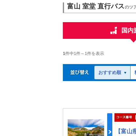
富山 室堂 直行バス
のツ
国内
1
件中
1
件～
1
件を表示
おすすめ順
【富山県