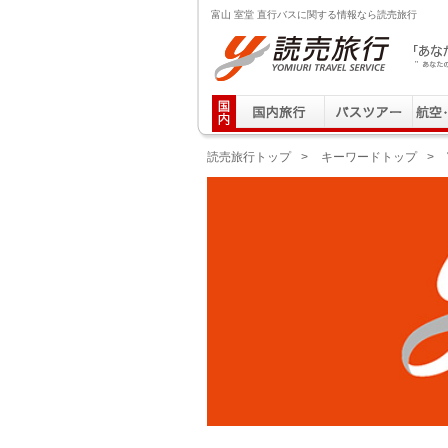
富山 室堂 直行バスに関する情報なら読売旅行
読売旅行 「あなたの街から」旅にでる｜Yomiuri T
読売旅行トップ
>
キーワードトップ
>