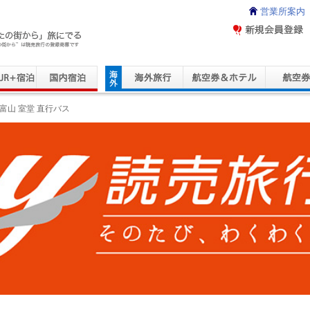
営業所案内
ravel Service
富山 室堂 直行バス