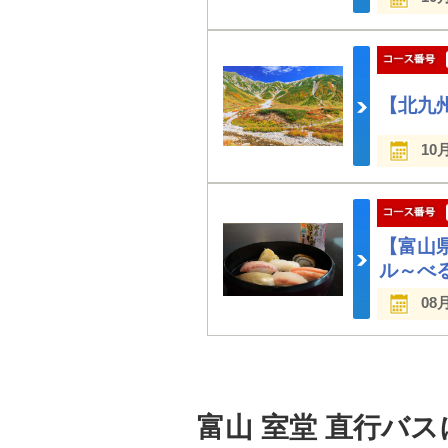
【北九
10
【富山
ル～べ
08
富山 室堂 直行バ