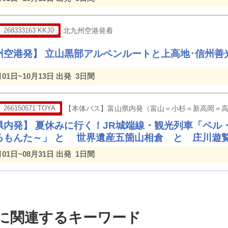
268333163`KKJ0
北九州空港発着
州空港発】 立山黒部アルペンルートと上高地･信州善
月01日~10月13日 出発
3日間
266150571`TOYA
【本体バス】富山県内発（富山＝小杉＝新高岡＝
県内発】 夏休みに行く！JR城端線・観光列車「ベル
るもんた～」 と 世界遺産五箇山相倉 と 庄川遊
月01日~08月31日 出発
1日間
スに関連するキーワード