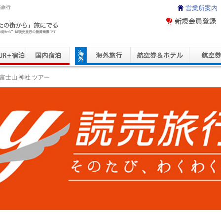
売旅行
営業所案内
ravel Service
富士山 神社 ツアー