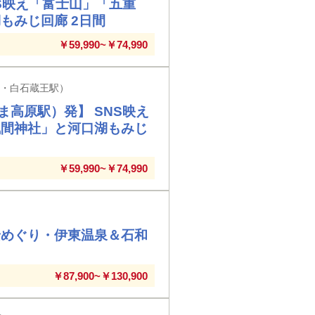
S映え「富士山」「五重
もみじ回廊 2日間
￥59,990~￥74,990
駅・白石蔵王駅）
高原駅）発】 SNS映え
浅間神社」と河口湖もみじ
￥59,990~￥74,990
景めぐり・伊東温泉＆石和
￥87,900~￥130,900