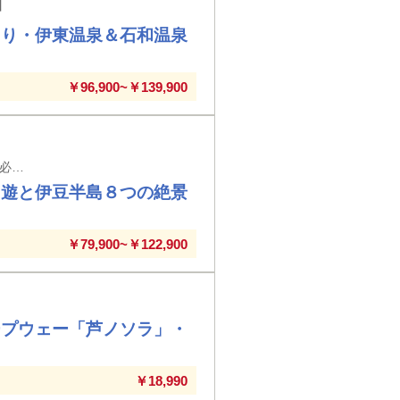
】
ぐり・伊東温泉＆石和温泉
￥96,900~￥139,900
【新大阪駅・京都駅・米原駅・名古屋駅発着】※新大阪駅以外の駅では入場券代が必要となります。
周遊と伊豆半島８つの絶景
￥79,900~￥122,900
ープウェー「芦ノソラ」・
￥18,990