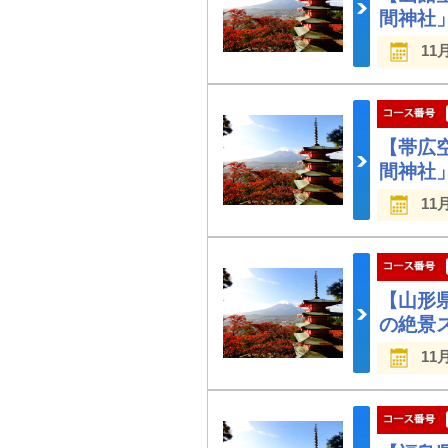
間神社
11
【帯広
間神社
11
【山形
の絶景
11