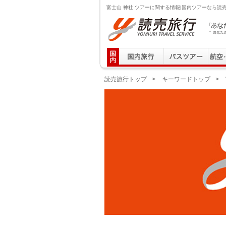
富士山 神社 ツアーに関する情報|国内ツアーなら読
読売旅行 「あなたの街から」旅にでる｜Yomiuri T
読売旅行トップ
>
キーワードトップ
>