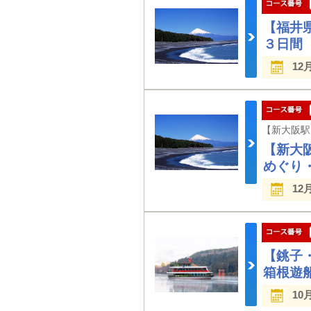
【福井
３日間
12
【新大
めぐり
12
【銚子
箱根遊
10