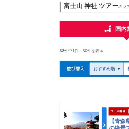
富士山 神社 ツアー
のツ
国内
32
件中
1
件～
30
件を表示
おすすめ順
【青森
の絶景