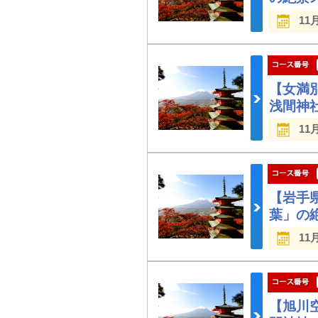
11
【女満
浅間神
11
【岩手
葉」の
11
【旭川