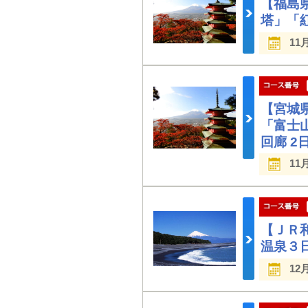
【福島
塔」「
11
【宮城
「富士
回廊 2
11
【ＪＲ
温泉３
12