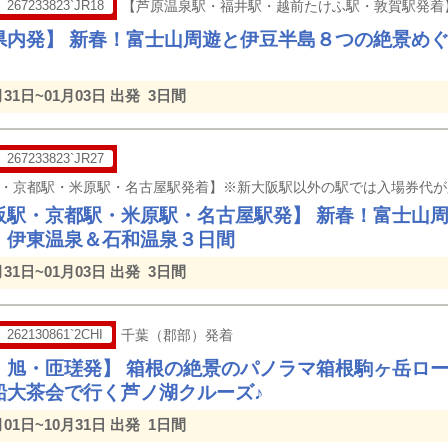
267233823`JR18
【芦原温泉駅・福井駅・越前たけふ駅・敦賀駅発着
県内発】 新春！富士山周遊と伊豆半島８つの絶景め
月31日~01月03日 出発
3日間
267233823`JR27
阪駅・京都駅・米原駅・名古屋駅発】 新春！富士山
・伊東温泉＆石和温泉３日間
月31日~01月03日 出発
3日間
262130861`2CHI
千葉（郡部）発着
・旭・匝瑳発】 箱根の絶景のパノラマ箱根駒ヶ岳ロ
船大茶会で行く芦ノ湖クルーズ♪
月01日~10月31日 出発
1日間