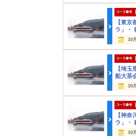
【東京
ラ」・
10
【埼玉
船大茶
10
【神奈
ラ」・
10