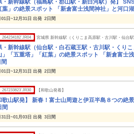
県・新幹線駅（福島駅・郡山駅・新白河駅）発】 SN
紅葉」の絶景スポット 「新倉富士浅間神社」と河口湖
月01日~12月31日 出発
2日間
264234182`JR04
宮城県 新幹線駅（くりこま高原駅・古川駅・仙台
県・新幹線駅（仙台駅・白石蔵王駅・古川駅・くりこま
山」「五重塔」「紅葉」の絶景スポット 「新倉富士
日間
月01日~12月31日 出発
2日間
267233823`JR30
【和歌山発着】
和歌山駅発】 新春！富士山周遊と伊豆半島８つの絶
日間
月31日~01月03日 出発
3日間