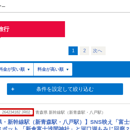
アー
旅行
1
2
次へ
料金が安い順
料金が高い順
条件を設定して絞り込む
264234182`JR02
青森県 新幹線駅（新青森駅・八戸駅）
県・新幹線駅（新青森駅・八戸駅）】SNS映え「富
スポット 「新倉富士浅間神社」と河口湖もみじ回廊 