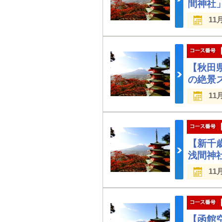
間神社
11
【秋田
の絶景
11
【新千
浅間神
11
【函館