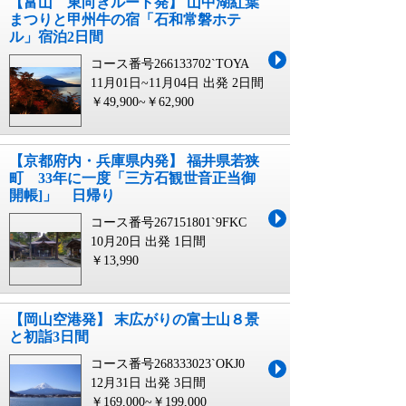
【富山 東向きルート発】 山中湖紅葉
まつりと甲州牛の宿「石和常磐ホテ
ル」宿泊2日間
コース番号266133702`TOYA
11月01日~11月04日 出発
2日間
￥49,900~￥62,900
【京都府内・兵庫県内発】 福井県若狭
町 33年に一度「三方石観世音正当御
開帳]」 日帰り
コース番号267151801`9FKC
10月20日 出発
1日間
￥13,990
【岡山空港発】 末広がりの富士山８景
と初詣3日間
コース番号268333023`OKJ0
12月31日 出発
3日間
￥169,000~￥199,000