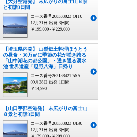
【大分空港発】 末広がりの富士山８景
と初詣3日間
コース番号268333023`OIT0
12月31日 出発
3日間
￥199,000~￥229,000
【埼玉県内発】 山梨郷土料理ほうとう
の昼食・30万㎡に季節の花が咲き誇る
「山中湖花の都公園」・透き通る湧水
池 世界遺産「忍野八海」日帰り
コース番号262138421`5SAI
09月28日 出発
1日間
￥14,990
【山口宇部空港発】 末広がりの富士山
８景と初詣3日間
コース番号268333023`UBJ0
12月31日 出発
3日間
￥179,000~￥209,000