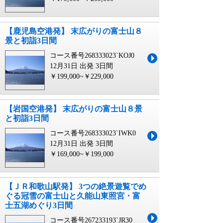
【鹿児島空港発】 末広がりの富士山８
景と初詣3日間
コース番号268333023`KOJ0
12月31日 出発
3日間
￥199,000~￥229,000
【岩国空港発】 末広がりの富士山８景
と初詣3日間
コース番号268333023`IWK0
12月31日 出発
3日間
￥169,000~￥199,000
【ＪＲ和歌山駅発】 3つの絶景遊覧でめ
ぐる冠雪の富士山と久能山東照宮・富
士五湖めぐり3日間
コース番号267233193`JR30