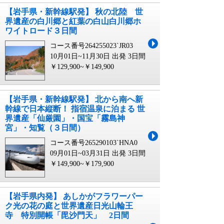
【岩手県・新幹線駅発】 秋の北陸 世
界遺産の白川郷と紅葉の白山白川郷ホ
ワイトロード３日間
コース番号264255023`JR03
10月01日~11月30日 出発
3日間
￥129,900~￥149,900
【岩手県・新幹線駅発】 北から南へ新
幹線で日本縦断！ 指宿温泉に泊まる 世
界遺産「仙厳園」・国宝「霧島神
宮」・知覧（３日間）
コース番号265290103`HNA0
09月01日~03月31日 出発
3日間
￥149,900~￥179,900
【岩手県内発】 あしかがフラワーパー
ク光の花の庭と世界遺産日光山輪王
寺 特別開帳「毘沙門天」 2日間