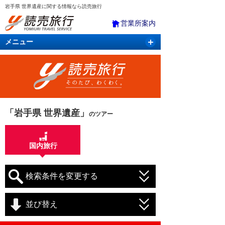
岩手県 世界遺産に関する情報なら読売旅行
営業所案内
メニュー
国内旅行
バスツアー
海外旅行
クルーズ
航空・ＪＲ＋宿泊
航空券＆ホテル
「岩手県 世界遺産」
のツアー
国内旅行
検索条件を変更する
並び替え