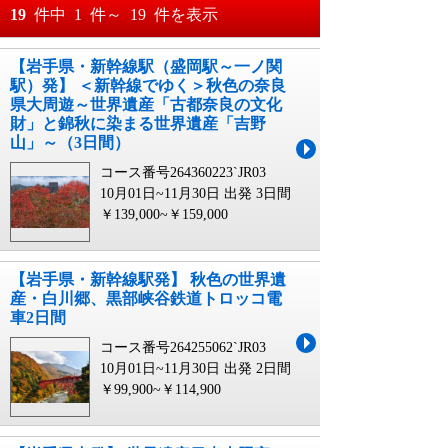
おすすめ順
19
件中
1
件～
19
件を表示
料金が安い順
【岩手県・新幹線駅（盛岡駅～一ノ関
月
日～
駅）発】 ＜新幹線でゆく＞秋色の奈良
料金が高い順
県大周遊～世界遺産「古都奈良の文化
月
日
財」と錦秋に染まる世界遺産「吉野
山」～（3日間）
コース番号264360223`JR03
10月01日~11月30日 出発
3日間
￥139,000~￥159,000
【岩手県・新幹線駅発】 秋色の世界遺
産・白川郷、黒部峡谷鉄道トロッコ電
車2日間
コース番号264255062`JR03
10月01日~11月30日 出発
2日間
￥99,900~￥114,900