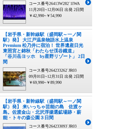
コース番号26413W282`1IWA
11月20日~12月06日 出発
2日間
￥42,990~￥54,990
【岩手県・新幹線駅（盛岡駅～一ノ関
駅）発】 大江戸温泉物語水上温泉
Premium 松乃井に宿泊！ 世界遺産日光
東照宮と錦秋「わたらせ渓谷鐡道」
「谷川岳ヨッホ by星野リゾート」 2日
間
コース番号264233262`JR03
09月01日~12月31日 出発
2日間
￥69,990~￥89,990
【岩手県・新幹線駅（盛岡駅～一ノ関
駅）発】 来いっちゃ芸能の島 佐渡ヶ
島。佐渡金山・北沢浮揚選鉱場跡・薪
能・トキの森公園３日間
コース番号264233093`JR03