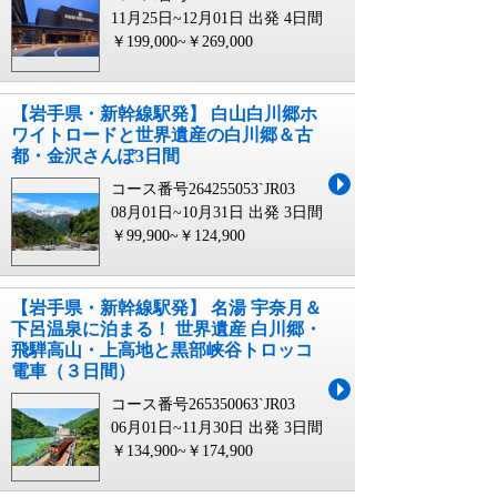
11月25日~12月01日 出発
4日間
￥199,000~￥269,000
【岩手県・新幹線駅発】 白山白川郷ホ
ワイトロードと世界遺産の白川郷＆古
都・金沢さんぽ3日間
コース番号264255053`JR03
08月01日~10月31日 出発
3日間
￥99,900~￥124,900
【岩手県・新幹線駅発】 名湯 宇奈月＆
下呂温泉に泊まる！ 世界遺産 白川郷・
飛騨高山・上高地と黒部峡谷トロッコ
電車（３日間）
コース番号265350063`JR03
06月01日~11月30日 出発
3日間
￥134,900~￥174,900