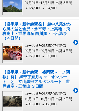
04月01日~12月31日 出発
3日間
￥124,900~￥134,900
【岩手県・新幹線駅発】 越中八尾おわ
ら風の盆と金沢・永平寺・上高地・飛
騨高山・世界遺産 白川郷・下呂温泉
（４日間）
コース番号265350074`JR03
09月01日~09月30日 出発
4日間
￥155,000~￥195,000
【岩手県・新幹線駅（盛岡駅～一ノ関
駅）発】 黒部宇奈月キャニオンルー
ト と 立山黒部アルペンルート 世
界遺産・五箇山 ３日間
コース番号266255003`JR03
10月01日~10月31日 出発
3日間
￥315,000~￥360,000