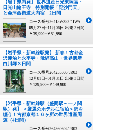
【岩手県内発】 世界遺産日光東照宮・
日光山輪王寺 特別開帳「毘沙門天」
と会津西街道大内宿 2日間
コース番号26413W252`1IWA
09月27日~11月06日 出発
2日間
￥39,990~￥51,990
【岩手県・新幹線駅発】 新春！古都金
沢連泊と永平寺・飛騨高山・世界遺産
白川郷３日間
コース番号264255503`JR03
12月01日~01月31日 出発
3日間
￥129,900~￥149,900
【岩手県・新幹線駅（盛岡駅～一ノ関
駅）発】 ＜厳選のホテルに宿泊＞錦を
纏う！古都京都１６ヶ所の世界遺産周
遊（4日間）
コース番号264360604`JR03