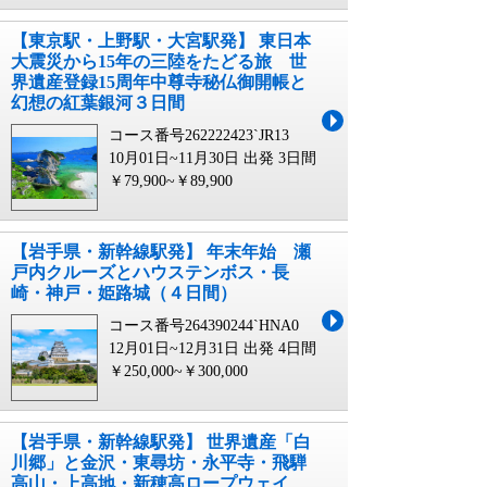
【東京駅・上野駅・大宮駅発】 東日本
大震災から15年の三陸をたどる旅 世
界遺産登録15周年中尊寺秘仏御開帳と
幻想の紅葉銀河３日間
コース番号262222423`JR13
10月01日~11月30日 出発
3日間
￥79,900~￥89,900
【岩手県・新幹線駅発】 年末年始 瀬
戸内クルーズとハウステンボス・長
崎・神戸・姫路城（４日間）
コース番号264390244`HNA0
12月01日~12月31日 出発
4日間
￥250,000~￥300,000
【岩手県・新幹線駅発】 世界遺産「白
川郷」と金沢・東尋坊・永平寺・飛騨
高山・上高地・新穂高ロープウェイ、