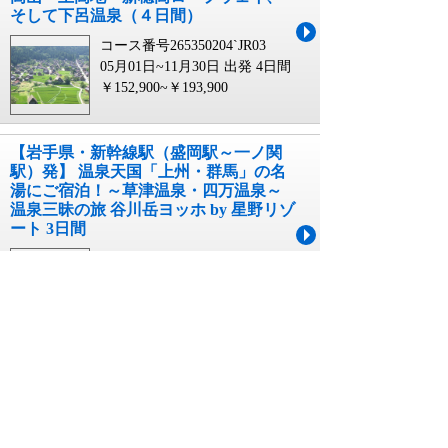
そして下呂温泉（４日間）
コース番号265350204`JR03
05月01日~11月30日 出発
4日間
￥152,900~￥193,900
【岩手県・新幹線駅（盛岡駅～一ノ関
駅）発】 温泉天国「上州・群馬」の名
湯にご宿泊！～草津温泉・四万温泉～
温泉三昧の旅 谷川岳ヨッホ by 星野リゾ
ート 3日間
コース番号264232073`JR03
05月01日~12月31日 出発
3日間
￥89,990~￥114,990
【岩手県・新幹線駅（盛岡駅～一ノ関
駅）発】 《体験》『イタコの口寄せ』
体験と日本三大霊場・恐山、本州最北
端の地 大間崎（３日間）