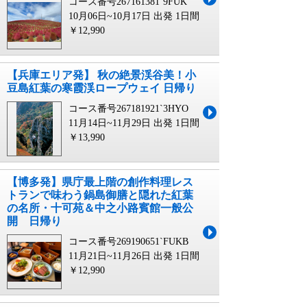
コース番号267161381`9FUK
10月06日~10月17日 出発
1日間
￥12,990
【兵庫エリア発】 秋の絶景渓谷美！小
豆島紅葉の寒霞渓ロープウェイ 日帰り
コース番号267181921`3HYO
11月14日~11月29日 出発
1日間
￥13,990
【博多発】県庁最上階の創作料理レス
トランで味わう鍋島御膳と隠れた紅葉
の名所・十可苑＆中之小路賓館一般公
開 日帰り
コース番号269190651`FUKB
11月21日~11月26日 出発
1日間
￥12,990