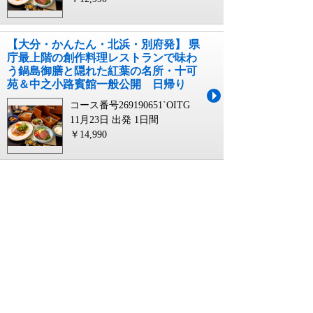
【大分・かんたん・北浜・別府発】 県
庁最上階の創作料理レストランで味わ
う鍋島御膳と隠れた紅葉の名所・十可
苑＆中之小路賓館一般公開 日帰り
コース番号269190651`OITG
11月23日 出発
1日間
￥14,990
【柳川・みやま・羽犬塚・西鉄久留米
発】 県庁最上階の創作料理レストラン
で味わう鍋島御膳と隠れた紅葉の名
所・十可苑＆中之小路賓館一般公開
日帰り
コース番号269190651`FUKD
11月22日 出発
1日間
￥11,990