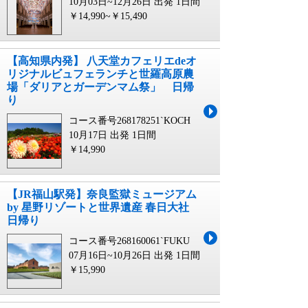
10月03日~12月26日 出発
1日間
￥14,990~￥15,490
【高知県内発】 八天堂カフェリエdeオ
リジナルビュフェランチと世羅高原農
場「ダリアとガーデンマム祭」 日帰
り
コース番号268178251`KOCH
10月17日 出発
1日間
￥14,990
【JR福山駅発】奈良監獄ミュージアム
by 星野リゾートと世界遺産 春日大社
日帰り
コース番号268160061`FUKU
07月16日~10月26日 出発
1日間
￥15,990