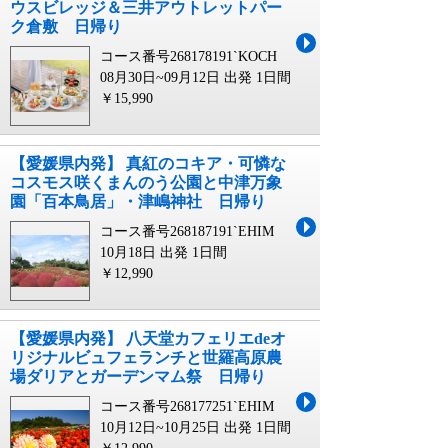
ウスビレッジ＆三井アウトレットパー
ク倉敷 日帰り
コース番号268178191`KOCH
08月30日~09月12日 出発
1日間
￥15,990
【愛媛県内発】 真紅のコキア・可憐な
コスモス咲くまんのう公園と中津万象
園「百本鳥居」・津嶋神社 日帰り
コース番号268187191`EHIM
10月18日 出発
1日間
￥12,990
【愛媛県内発】 八天堂カフェリエdeオ
リジナルビュフェランチと世羅高原農
場ダリアとガーデンマム祭 日帰り
コース番号268177251`EHIM
10月12日~10月25日 出発
1日間