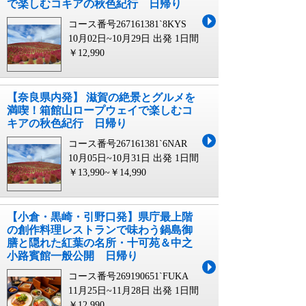
で楽しむコキアの秋色紀行 日帰り
コース番号267161381`8KYS
10月02日~10月29日 出発
1日間
￥12,990
【奈良県内発】 滋賀の絶景とグルメを
満喫！箱館山ロープウェイで楽しむコ
キアの秋色紀行 日帰り
コース番号267161381`6NAR
10月05日~10月31日 出発
1日間
￥13,990~￥14,990
【小倉・黒崎・引野口発】県庁最上階
の創作料理レストランで味わう鍋島御
膳と隠れた紅葉の名所・十可苑＆中之
小路賓館一般公開 日帰り
コース番号269190651`FUKA
11月25日~11月28日 出発
1日間
￥12,990