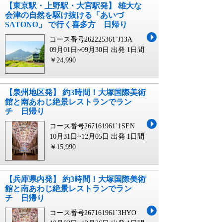
【東京駅・上野駅・大宮駅発】 雄大な
会津の自然を駆け抜ける「あいづ
SATONO」 で行く喜多方 日帰り
コース番号262225361`J13A
09月01日~09月30日 出発
1日間
￥24,990
【泉州地区発】 約3時間！大塚国際美術
館と南あわじ絶景レストランでラン
チ 日帰り
コース番号267161961`1SEN
10月31日~12月05日 出発
1日間
￥15,990
【兵庫県内発】 約3時間！大塚国際美術
館と南あわじ絶景レストランでラン
チ 日帰り
コース番号267161961`3HYO