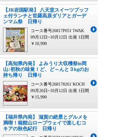
【JR岩国駅発】 八天堂スイーツブッフ
ェ付ランチと世羅高原ダリアとガーデ
ンマム祭 日帰り
コース番号26817P051`IWAK
09月12日~10月12日 出発
1日間
￥10,990
【高知県内発】 よみうり大収穫祭in岡
山♪初秋の味覚！ど、ど～んと３kgのお
持ち帰り 日帰り
コース番号268178261`KOCH
09月26日~10月12日 出発
1日間
￥15,990
【福井県内発】 滋賀の絶景とグルメを
満喫！箱館山ロープウェイで楽しむコ
キアの秋色紀行 日帰り