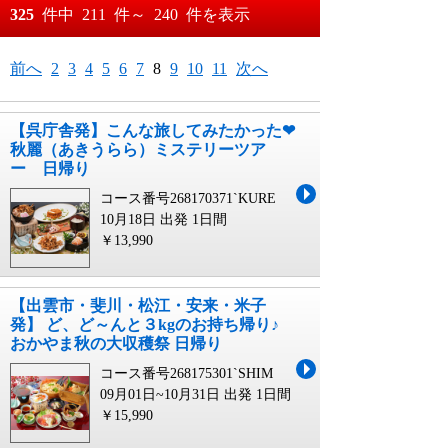
おすすめ順
325
件中
211
件～
240
件を表示
料金が安い順
月
日～
前へ
2
3
4
5
6
7
8
9
10
11
次へ
料金が高い順
月
日
【呉庁舎発】こんな旅してみたかった❤
秋麗（あきうらら）ミステリーツア
ー 日帰り
コース番号268170371`KURE
10月18日 出発
1日間
￥13,990
【出雲市・斐川・松江・安来・米子
発】 ど、ど～んと３kgのお持ち帰り♪
おかやま秋の大収穫祭 日帰り
コース番号268175301`SHIM
09月01日~10月31日 出発
1日間
￥15,990