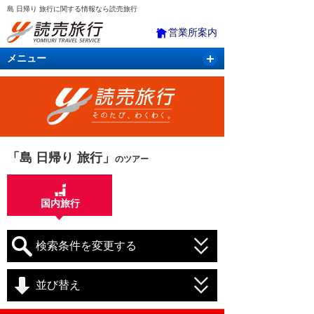
島 日帰り 旅行に関する情報なら読売旅行
営業所案内
メニュー
国内旅行
バスツアー
海外旅行
クルーズ
航空・ＪＲ＋宿泊
航空券＆ホテル
「島 日帰り 旅行」
のツアー
国内旅行
検索条件を変更する
並び替え