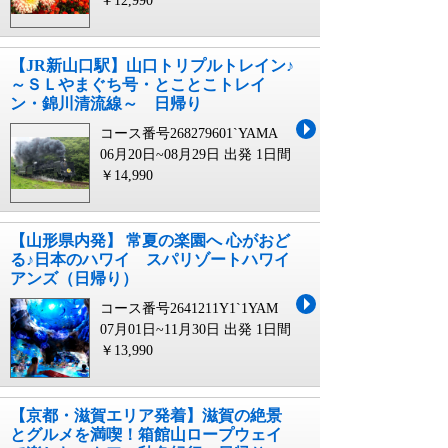
￥12,990
【JR新山口駅】山口トリプルトレイン♪
～ＳＬやまぐち号・とことこトレイ
ン・錦川清流線～ 日帰り
コース番号268279601`YAMA
06月20日~08月29日 出発
1日間
￥14,990
【山形県内発】 常夏の楽園へ 心がおど
る♪日本のハワイ スパリゾートハワイ
アンズ（日帰り）
コース番号2641211Y1`1YAM
07月01日~11月30日 出発
1日間
￥13,990
【京都・滋賀エリア発着】滋賀の絶景
とグルメを満喫！箱館山ロープウェイ