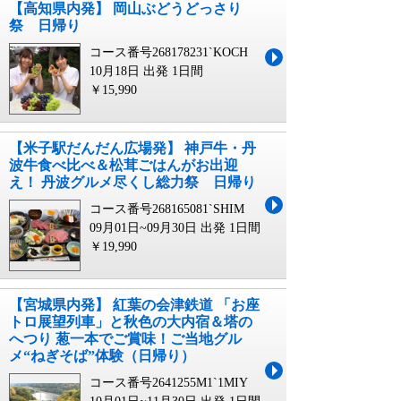
【高知県内発】 岡山ぶどうどっさり
祭 日帰り
コース番号268178231`KOCH
10月18日 出発
1日間
￥15,990
【米子駅だんだん広場発】 神戸牛・丹
波牛食べ比べ＆松茸ごはんがお出迎
え！ 丹波グルメ尽くし総力祭 日帰り
コース番号268165081`SHIM
09月01日~09月30日 出発
1日間
￥19,990
【宮城県内発】 紅葉の会津鉄道 「お座
トロ展望列車」と秋色の大内宿＆塔の
へつり 葱一本でご賞味！ご当地グル
メ“ねぎそば”体験（日帰り）
コース番号2641255M1`1MIY