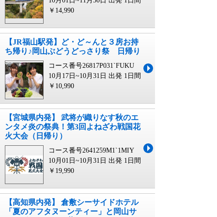
10月01日~11月30日 出発
1日間
￥14,990
【JR福山駅発】ど・ど～んと３房お持
ち帰り♪岡山ぶどうどっさり祭 日帰り
コース番号26817P031`FUKU
10月17日~10月31日 出発
1日間
￥10,990
【宮城県内発】 武将が織りなす秋のエ
ンタメ炎の祭典！第3回よねざわ戦国花
火大会（日帰り）
コース番号2641259M1`1MIY
10月01日~10月31日 出発
1日間
￥19,990
【高知県内発】 倉敷シーサイドホテル
「夏のアフタヌーンティー」と岡山サ