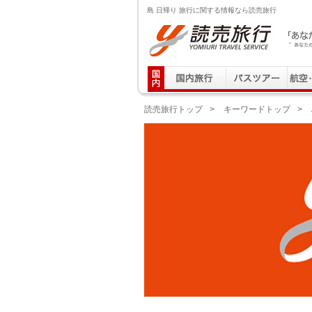
島 日帰り 旅行に関する情報なら読売旅行
読売旅行 「あなたの街から」旅にでる｜Yomiuri T
読売旅行トップ
>
キーワードトップ
>