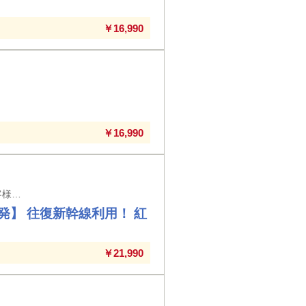
￥16,990
￥16,990
東京・上野・大宮・小山・宇都宮・那須塩原駅発着 ※東京駅以外の入場券代はお客様負担となります
】 往復新幹線利用！ 紅
り
￥21,990