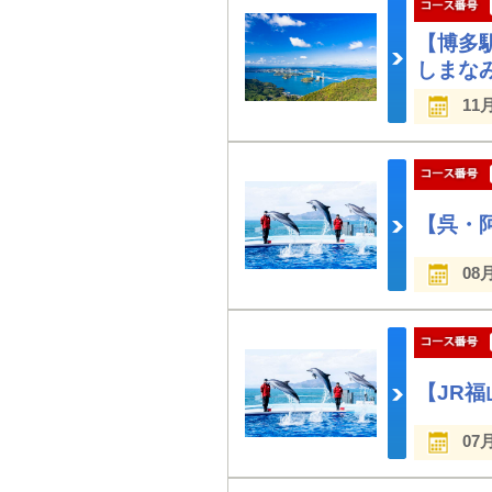
【博多
しまな
11
【呉・
08
【JR
07