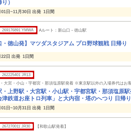
帰り）
月01日~11月30日 出発
1日間
269176891`YMWA
Aルート：新山口－徳山駅
口・徳山発】マツダスタジアム プロ野球観戦 日帰り
月22日 出発
1日間
262225401`JR13
駅・上野駅・大宮駅・小山駅・宇都宮駅・那須塩原駅発
会津鉄道お座トロ列車」と大内宿・塔のへつり 日帰
月01日~10月31日 出発
1日間
267270011`JR30
【和歌山駅発着】