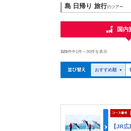
島 日帰り 旅行
のツアー
国内
325
件中
1
件～
30
件を表示
おすすめ順
【JR