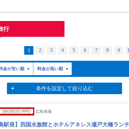
旅行
1
2
3
4
5
6
7
8
9
料金が安い順
料金が高い順
条件を設定して絞り込む
268180101`HIRO
広島発着
広島駅発】四国水族館とホテルアネシス瀬戸大橋ラン