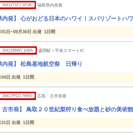
2641271F1`1FUK
福島県内発着
県内発】 心がおどる日本のハワイ！スパリゾートハ
月01日~09月30日 出発
1日間
2641285W1`1IWA
盛岡駅～平泉スマートIC
県内発】 松島基地航空祭 日帰り
月04日 出発
1日間
26817P021`HIRO
広島・古市発着
・古市発】 鳥取２０世紀梨狩り食べ放題と砂の美術
月21日 出発
1日間