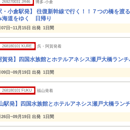
269270031`JR46
博多-小倉
駅・小倉駅発】 往復新幹線で行く！！７つの橋を渡
み海道をゆく 日帰り
月07日~11月15日 出発
1日間
268180101`KURE
呉・阿賀発着
阿賀発】四国水族館とホテルアネシス瀬戸大橋ランチ
月09日~09月19日 出発
1日間
268180101`FUKU
福山発着
福山駅発】四国水族館とホテルアネシス瀬戸大橋ラン
月26日~09月19日 出発
1日間