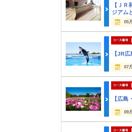
【ＪＲ和
ジアム
05
【JR
07
【広島
09