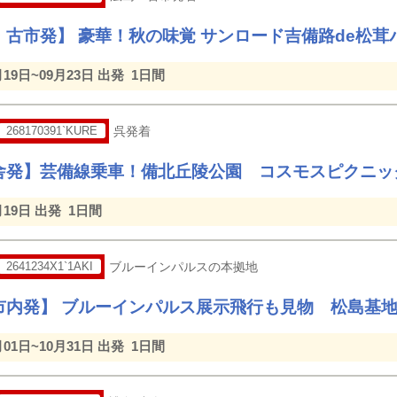
・古市発】 豪華！秋の味覚 サンロード吉備路de松
月19日~09月23日 出発
1日間
268170391`KURE
呉発着
舎発】芸備線乗車！備北丘陵公園 コスモスピクニッ
月19日 出発
1日間
2641234X1`1AKI
ブルーインパルスの本拠地
市内発】 ブルーインパルス展示飛行も見物 松島基地航
月01日~10月31日 出発
1日間