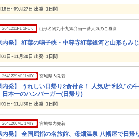
月18日~09月27日 出発
1日間
2641211F1`1FUK
山形名物九十九鶏弁当一番人気のご昼食
県内発】 紅葉の鳴子峡・中尊寺紅葉銀河と山形もみじ
月01日~11月30日 出発
1日間
2641229M1`1MIY
宮城県内発着
県内発】 うれしい日帰り2食付き！ 人気店“利久”の
！日本一のハンバーガー(日帰り)
月01日~11月30日 出発
1日間
2641206M1`1MIY
宮城県内発着
県内発】 全国屈指の名旅館、母畑温泉 八幡屋で日帰