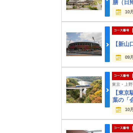
膳（日
10
【新山
09
【東京
葉の「
10