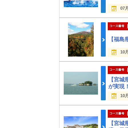
07
【福島
10
【宮城
が実現
10
【宮城