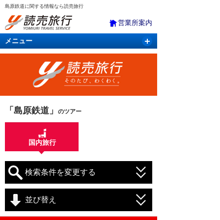
島原鉄道に関する情報なら読売旅行
営業所案内
メニュー
国内旅行
バスツアー
海外旅行
クルーズ
航空・ＪＲ＋宿泊
航空券＆ホテル
「島原鉄道」
のツアー
国内旅行
検索条件を変更する
並び替え