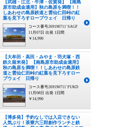
【武雄・江北・牛津・佐賀発】 【南島
原市助成金適用】秋の島原を満喫！！
しあわせの島原鉄道と雲仙仁田峠の紅
葉を見下ろすロープウェイ 日帰り
コース番号269190711`SAGF
11月07日 出発
1日間
￥14,990
【大牟田・高田・みやま・羽犬塚・西
鉄久留米発】 【南島原市助成金適用】
秋の島原を満喫！！しあわせの島原鉄
道と雲仙仁田峠の紅葉を見下ろすロー
プウェイ 日帰り
コース番号269190711`FUKD
11月08日 出発
1日間
￥14,990
【博多発】予約なしでは入店できない
人気ぶり！茶寮六三郎創作ランチと鉄