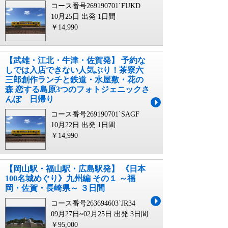
コース番号269190701`FUKD
10月25日 出発
1日間
￥14,990
【武雄・江北・牛津・佐賀発】 予約な
しでは入店できない人気ぶり！茶寮六
三郎創作ランチと鉄道・水屋敷・花の
森 恋する島原3つのフォトジェニックさ
んぽ 日帰り
コース番号269190701`SAGF
10月22日 出発
1日間
￥14,990
【岡山駅・福山駅・広島駅発】 《日本
100名城めぐり》九州編 その１ ～福
岡・佐賀・長崎県～ ３日間
コース番号263694603`JR34
09月27日~02月25日 出発
3日間
￥95,000