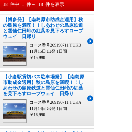
おすすめ順
18
件中
1
件～
18
件を表示
料金が安い順
【博多発】【南島原市助成金適用】秋
月
日～
の島原を満喫！！しあわせの島原鉄道
料金が高い順
と雲仙仁田峠の紅葉を見下ろすロープ
月
日
ウェイ 日帰り
コース番号269190711`FUKB
11月15日 出発
1日間
￥15,990
【小倉駅貸切バス駐車場発】 【南島原
市助成金適用】秋の島原を満喫！！し
あわせの島原鉄道と雲仙仁田峠の紅葉
を見下ろすロープウェイ 日帰り
コース番号269190711`FUKA
11月14日 出発
1日間
￥16,990