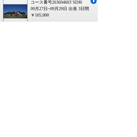
コース番号263694603`SDJ0
09月27日~09月29日 出発
3日間
￥105,000
【高知駅・後免駅・土佐山田駅・阿波
池田駅発】 《日本100名城めぐり》九州
編 その１ ～福岡・佐賀・長崎県～ ３日
間
コース番号263694603`JR39
09月27日~02月25日 出発
3日間
￥105,000
島原鉄道に関連するキーワード
島原 鉄道
国内島 ツアー
日帰り バスツアー 埼玉 出発