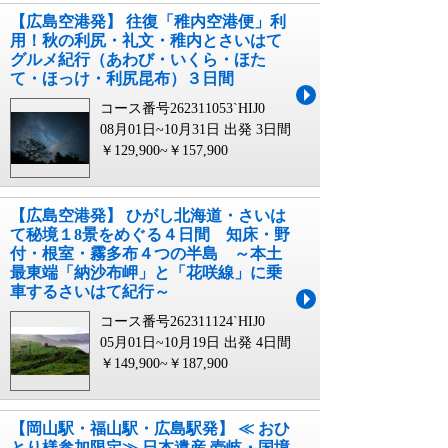
【広島空港発】 往復「稚内空港便」利
用！秋の利尻・礼文・稚内とさいはて
グルメ紀行（あわび・いくら・ほた
て・ほっけ・利尻昆布）３日間
コース番号262311053`HIJ0
08月01日~10月31日 出発
3日間
￥129,900~￥157,900
【広島空港発】 ひがし北海道・さいは
て秘境１8景をめぐる４日間 知床・野
付・根室・霧多布４つの半島 ～本土
最東端「納沙布岬」と「花咲線」に乗
車するさいはて紀行～
コース番号262311124`HIJ0
05月01日~10月19日 出発
4日間
￥149,900~￥187,900
【岡山駅・福山駅・広島駅発】 ≪ おひ
とり様参加限定≫ 日本遺産 壱岐・国境