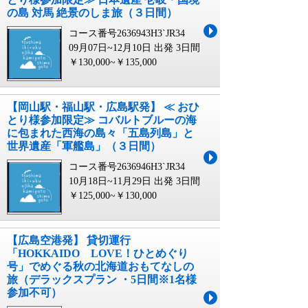
の島 対馬 絶景のしま旅（３日間）
コース番号2636943H3`JR34
09月07日~12月10日 出発
3日間
￥130,000~￥135,000
【岡山駅・福山駅・広島駅発】 ≪ おひ
とり様参加限定≫ コバルトブルーの海
に包まれた西海の島々「五島列島」と
世界遺産「軍艦島」（３日間）
コース番号2636946H3`JR34
10月18日~11月29日 出発
3日間
￥125,000~￥130,000
【広島空港発】 貸切運行
「HOKKAIDO LOVE！ひとめぐり
号」でめぐる秋の北海道おもてなしの
旅（デラックスプラン ・5日間※1名様
参加不可）