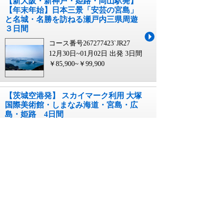
【新大阪・新神戸・姫路・岡山駅発】
【年末年始】日本三景「安芸の宮島」
と名城・名勝を訪ねる瀬戸内三県周遊
３日間
コース番号267277423`JR27
12月30日~01月02日 出発
3日間
￥85,900~￥99,900
【茨城空港発】 スカイマーク利用 大塚
国際美術館・しまなみ海道・宮島・広
島・姫路 4日間
コース番号262377684`IBR0
08月16日~11月01日 出発
4日間
￥89,990~￥114,990
【JR福山駅発】プロ野球「広島東洋カ
ープ」観戦ツアー i n マツダスタジアム
広島 復路夜行2日間
コース番号268172892`FUKU