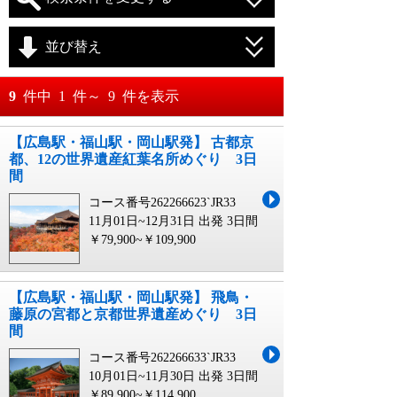
並び替え
おすすめ順
9
件中
1
件～
9
件を表示
料金が安い順
【広島駅・福山駅・岡山駅発】 古都京
月
日～
都、12の世界遺産紅葉名所めぐり 3日
料金が高い順
間
月
日
コース番号262266623`JR33
11月01日~12月31日 出発
3日間
￥79,900~￥109,900
【広島駅・福山駅・岡山駅発】 飛鳥・
藤原の宮都と京都世界遺産めぐり 3日
間
コース番号262266633`JR33
10月01日~11月30日 出発
3日間
￥89,900~￥114,900