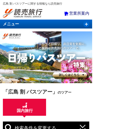
広島 割 バスツアーに関する情報なら読売旅行
営業所案内
メニュー
国内旅行
バスツアー
海外旅行
クルーズ
航空・ＪＲ＋宿泊
航空券＆ホテル
「広島 割 バスツアー」
のツアー
国内旅行
検索条件を変更する