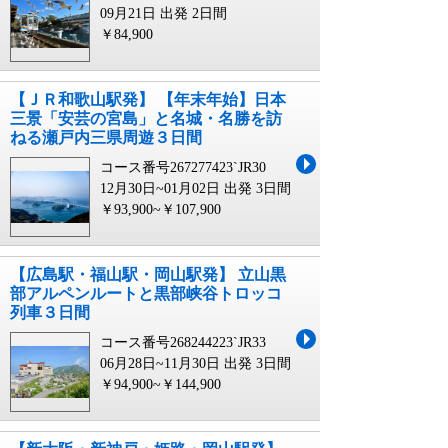
09月21日 出発
2日間
￥84,900
【ＪＲ和歌山駅発】 【年末年始】日本
三景「安芸の宮島」と名城・名勝を訪
ねる瀬戸内三県周遊３日間
コース番号267277423`JR30
12月30日~01月02日 出発
3日間
￥93,900~￥107,900
【広島駅・福山駅・岡山駅発】 立山黒
部アルペンルートと黒部峡谷トロッコ
列車３日間
コース番号268244223`JR33
06月28日~11月30日 出発
3日間
￥94,900~￥144,900