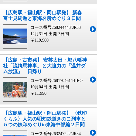
【広島駅・福山駅・岡山駅発】 新春
富士見周遊と東海名所めぐり３日間
コース番号268244443`JR33
12月31日 出発
3日間
￥119,900
【広島・古市発】 安芸太田・堀八幡神
社「流鏑馬神事」と大迫力の「温井ダ
ム放流」 日帰り
コース番号268170461`HIRO
10月04日 出発
1日間
￥11,990
【広島駅・福山駅・岡山駅発】 〈鉄印
くらぶ〉人気の明知鉄道きのこ列車と
５つの鉄印めぐりin東海中部編２日間
コース番号263247222`JR34