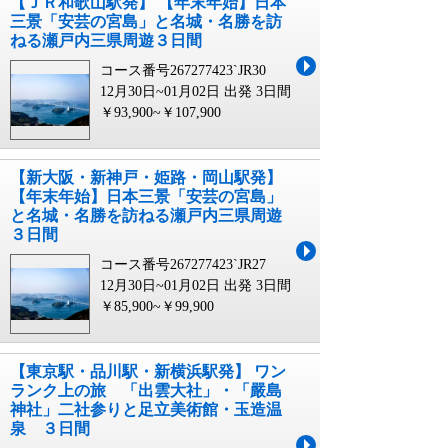
【ＪＲ和歌山駅発】 【年末年始】日本
三景「安芸の宮島」と名城・名勝を訪
ねる瀬戸内三県周遊３日間
コース番号267277423`JR30
12月30日~01月02日 出発
3日間
￥93,900~￥107,900
【新大阪・新神戸・姫路・岡山駅発】
【年末年始】日本三景「安芸の宮島」
と名城・名勝を訪ねる瀬戸内三県周遊
３日間
コース番号267277423`JR27
12月30日~01月02日 出発
3日間
￥85,900~￥99,900
【東京駅・品川駅・新横浜駅発】 ワン
ランク上の旅 「出雲大社」・「嚴島
神社」二社参りと足立美術館・玉造温
泉 ３日間