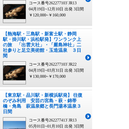
コース番号262277103`JR13
04月19日~12月10日 出発
3日間
￥120,000~￥160,000
【熱海駅・三島駅・新富士駅・静岡
駅・掛川駅・浜松駅発】ワンランク上
の旅 「出雲大社」・「嚴島神社」二
社参りと足立美術館・玉造温泉 ３日
間
コース番号262277103`JR22
04月19日~03月31日 出発
3日間
￥130,000~￥170,000
【東京駅・品川駅・新横浜駅発】 往復
のぞみ利用 安芸の宮島・萩・錦帯
橋・角島 萩温泉郷と長門湯本温泉３
日間
コース番号262277413`JR13
05月01日~01月10日 出発
3日間