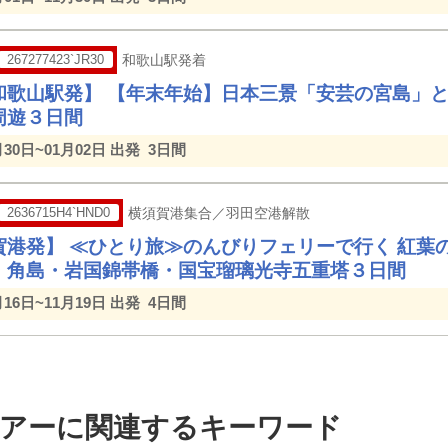
267277423`JR30
和歌山駅発着
和歌山駅発】 【年末年始】日本三景「安芸の宮島」
周遊３日間
月30日~01月02日 出発
3日間
2636715H4`HND0
横須賀港集合／羽田空港解散
賀港発】 ≪ひとり旅≫のんびりフェリーで行く 紅葉
・角島・岩国錦帯橋・国宝瑠璃光寺五重塔３日間
月16日~11月19日 出発
4日間
 ツアーに関連するキーワード