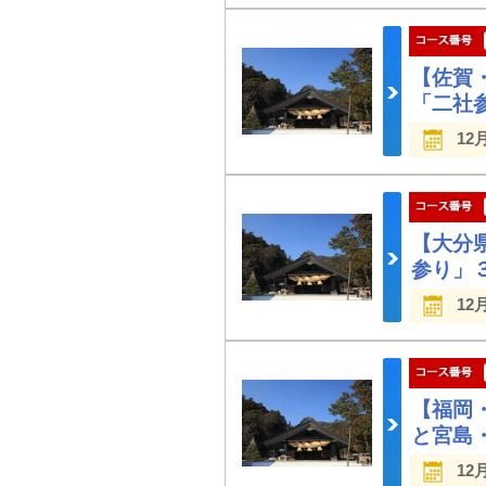
【佐賀
「二社
12
【大分
参り」
12
【福岡
と宮島
12