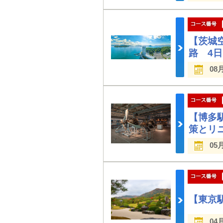
【茨城
路 4
08
【博多駅
策とリ
05
【東京
04