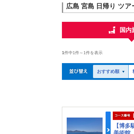
広島 宮島 日帰り ツア
国内
1
件中
1
件～
1
件を表示
おすすめ順
【博多
美術館