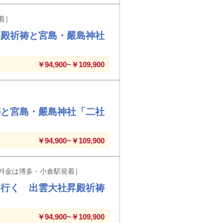
着］
昇殿祈祷と宮島・嚴島神社
￥94,900~￥109,900
祷と宮島・嚴島神社「二社
￥94,900~￥109,900
料金は博多・小倉駅発着］
に行く 出雲大社昇殿祈祷
￥94,900~￥109,900