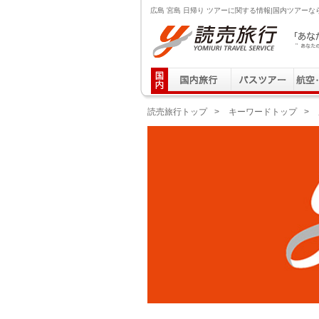
広島 宮島 日帰り ツアーに関する情報|国内ツアーな
読売旅行 「あなたの街から」旅にでる｜Yomiuri T
読売旅行トップ
>
キーワードトップ
>