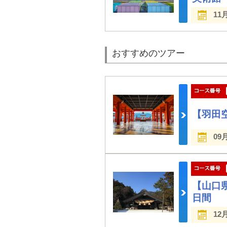
11
おすすめのツアー
【羽田
09
【山口
日間
12