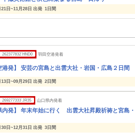
月21日~11月28日 出発
1日間
262377832`HND0
羽田空港発着
空港発】 安芸の宮島と出雲大社・岩国・広島２日間
月13日~09月29日 出発
2日間
269277333`JR35
山口県内発着
県内発】 年末年始に行く 出雲大社昇殿祈祷と宮島
月30日~12月31日 出発
3日間