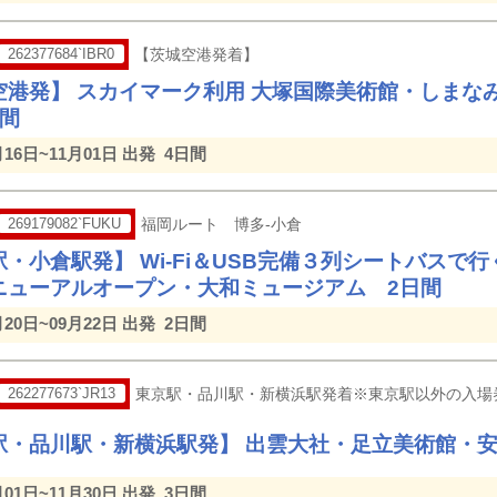
262377684`IBR0
【茨城空港発着】
空港発】 スカイマーク利用 大塚国際美術館・しまな
日間
月16日~11月01日 出発
4日間
269179082`FUKU
福岡ルート 博多-小倉
・小倉駅発】 Wi-Fi＆USB完備３列シートバスで
ニューアルオープン・大和ミュージアム 2日間
月20日~09月22日 出発
2日間
262277673`JR13
東京駅・品川駅・新横浜駅発着※東京駅以外の入場
駅・品川駅・新横浜駅発】 出雲大社・足立美術館・安
月01日~11月30日 出発
3日間