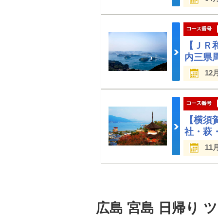
【ＪＲ
内三県
12
【横須
社・萩
11
広島 宮島 日帰り