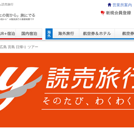
ら読売旅行
営業所案内
ravel Service
広島 宮島 日帰り ツアー