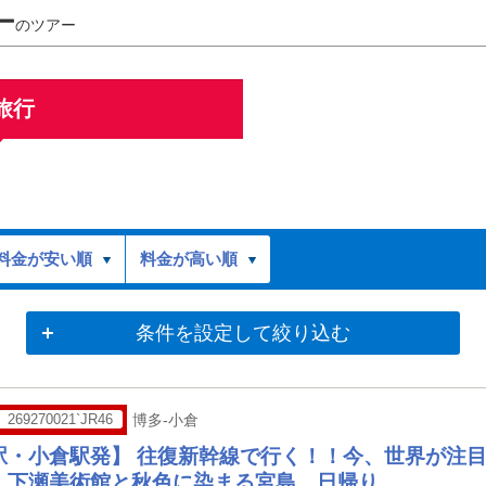
ー
のツアー
旅行
料金が安い順
料金が高い順
条件を設定して絞り込む
269270021`JR46
博多-小倉
駅・小倉駅発】 往復新幹線で行く！！今、世界が注
 下瀬美術館と秋色に染まる宮島 日帰り