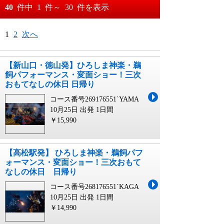
おすすめ順
40
件中
1
件～
30
件を表示
料金が安い順
月
日～
1
2
次へ
料金が高い順
月
日
【新山口・徳山発】ひろしま神楽・鵜
飼パフォーマンス・変面ショー！三次
おもてなしの休日 日帰り
コース番号269176551`YAMA
10月25日 出発
1日間
￥15,990
【高松駅発】 ひろしま神楽・鵜飼パフ
ォーマンス・変面ショー！三次おもて
なしの休日 日帰り
コース番号268176551`KAGA
10月25日 出発
1日間
￥14,990