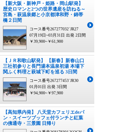
【新大阪・新神戸・姫路・岡山駅発】
歴史ロマンと2つの世界遺産を訪ねる～
宮島・萩温泉郷と小京都津和野・錦帯
橋２日間
コース番号267277032`JR27
07月19日~03月31日 出発
2日間
￥39,900~￥61,900
【ＪＲ和歌山駅発】 【新春】新春山口
三社初参りと長門湯本温泉初湯 本場下
関ふく料理と萩城下町を巡る 3日間
コース番号267277453`JR30
01月01日 出発
3日間
￥94,900~￥97,900
【高知県内発】 八天堂カフェリエdeパ
ン・スイーツブッフェ付ランチと紅葉
の佛通寺・三景園 日帰り