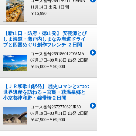
コース番号269176211`YMWA
11月14日 出発
1日間
￥16,990
【新山口・防府・徳山発】 安芸灘とび
しま海道・瀬戸内しまなみ海道ドライ
ブと四国めぐり創作フレンチ ２日間
コース番号269186012`YAMA
07月17日~09月18日 出発
2日間
￥45,000~￥50,000
【ＪＲ和歌山駅発】 歴史ロマンと2つの
世界遺産を訪ねる～宮島・萩温泉郷と
小京都津和野・錦帯橋２日間
コース番号267277032`JR30
07月19日~03月31日 出発
2日間
￥47,900~￥69,900