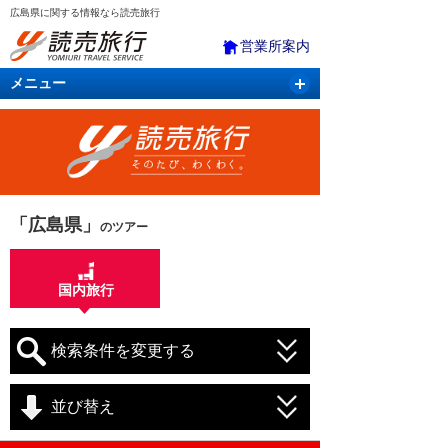
広島県に関する情報なら読売旅行
営業所案内
メニュー
国内旅行
バスツアー
海外旅行
クルーズ
航空・ＪＲ＋宿泊
航空券＆ホテル
「広島県」
のツアー
国内旅行
検索条件を変更する
並び替え