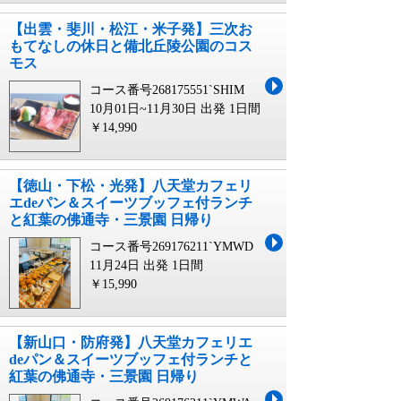
【出雲・斐川・松江・米子発】三次お
もてなしの休日と備北丘陵公園のコス
モス
コース番号268175551`SHIM
10月01日~11月30日 出発
1日間
￥14,990
【徳山・下松・光発】八天堂カフェリ
エdeパン＆スイーツブッフェ付ランチ
と紅葉の佛通寺・三景園 日帰り
コース番号269176211`YMWD
11月24日 出発
1日間
￥15,990
【新山口・防府発】八天堂カフェリエ
deパン＆スイーツブッフェ付ランチと
紅葉の佛通寺・三景園 日帰り