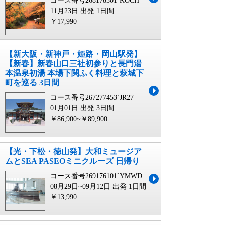
コース番号268178301`KOCH
11月23日 出発
1日間
￥17,990
【新大阪・新神戸・姫路・岡山駅発】
【新春】新春山口三社初参りと長門湯
本温泉初湯 本場下関ふく料理と萩城下
町を巡る 3日間
コース番号267277453`JR27
01月01日 出発
3日間
￥86,900~￥89,900
【光・下松・徳山発】大和ミュージア
ムとSEA PASEOミニクルーズ 日帰り
コース番号269176101`YMWD
08月29日~09月12日 出発
1日間
￥13,990