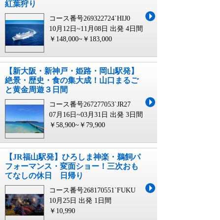
紅葉狩り
コース番号269322724`HIJ0
10月12日~11月08日 出発
4日間
￥148,000~￥183,000
【新大阪・新神戸・姫路・岡山駅発】
絶景・歴史・食の集大成！山口まるご
と黄金周遊３日間
コース番号267277053`JR27
07月16日~03月31日 出発
3日間
￥58,900~￥79,900
【JR福山駅発】ひろしま神楽・鵜飼パ
フォーマンス・変面ショー！三次おも
てなしの休日 日帰り
コース番号268170551`FUKU
10月25日 出発
1日間
￥10,990