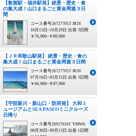
【敦賀駅・福井駅発】絶景・歴史・食
の集大成！山口まるごと黄金周遊３日
間
コース番号267277053`JR18
10月15日~10月29日 出発
3日間
￥76,900~￥89,900
【ＪＲ和歌山駅発】 絶景・歴史・食の
集大成！山口まるごと黄金周遊３日間
コース番号267277053`JR30
07月16日~03月31日 出発
3日間
￥66,900~￥87,900
【宇部新川・新山口・防府発】 大和ミ
ュージアムとSEA PASEOミニクルーズ
日帰り
コース番号269176101`YMWA
08月30日~09月13日 出発
1日間