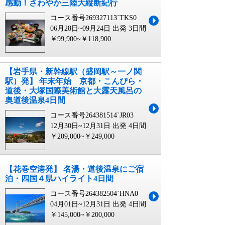
感動！さわやか三陸大縦断紀行
コース番号269327113`TKS0
06月28日~09月24日 出発
3日間
￥99,900~￥118,900
【岩手県・新幹線駅（盛岡駅～一ノ関
駅）発】 年末年始 京都・こんぴら・
道後・大塚国際美術館と大露天風呂の
奥道後温泉4日間
コース番号264381514`JR03
12月30日~12月31日 出発
4日間
￥209,000~￥249,000
【花巻空港発】 名湯・道後温泉にご宿
泊・四国４県ハイライト4日間
コース番号264382504`HNA0
04月01日~12月31日 出発
4日間
￥145,000~￥200,000