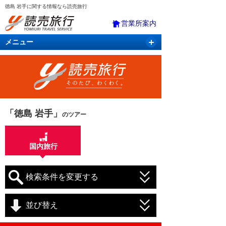
徳島 岩手に関する情報なら読売旅行
営業所案内
メニュー
国内旅行
バスツアー
海外旅行
クルーズ
航空・ＪＲ＋宿泊
航空券＆ホテル
「徳島 岩手」
のツアー
国内旅行
検索条件を変更する
並び替え