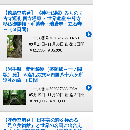
【徳島空港発】 《神社仏閣》みちのく
古寺巡礼 四寺廻廊 ～世界遺産 中尊寺
秘仏御開帳・毛越寺・瑞巌寺・立石寺
～（３日間）
コース番号263624763`TKS0
09月27日~11月08日 出発
3日間
￥89,990~￥96,990
【岩手県・新幹線駅（盛岡駅～一ノ関
駅）発】 ≪巡礼の旅≫四国八十八ヶ所
巡礼の旅 8日間
コース番号263687888`J03A
05月19日~11月30日 出発
8日間
￥380,000~￥410,000
【花巻空港発】 日本美の粋を極める
「足立美術館」と世界の名画に出合え