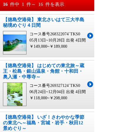
おすすめ順
16
件中
1
件～
16
件を表示
料金が安い順
【徳島空港発】 東北さいはて三大半島
月
日～
秘境めぐり４日間
料金が高い順
月
日
コース番号268322074`TKS0
05月13日~10月28日 出発
4日間
￥149,000~￥189,000
【徳島空港発】 はじめての東北旅～蔵
王・松島・銀山温泉・角館・十和田・
奥入瀬・中尊寺～
コース番号269327124`TKS0
06月24日~12月04日 出発
4日間
￥118,000~￥208,000
【徳島空港発】 いざ！さわやかな季節
の東北へ～福島・宮城・岩手・秋田12
景めぐり～