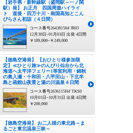
【岩手県・新幹線駅（盛岡駅～一ノ関
駅）発】 お正月 四国周遊ハイライ
ト 道後・四万十川・南国高知とこん
ぴらさん初詣（４日間）
コース番号264381504`JR03
12月30日~01月03日 出発
4日間
￥189,000~￥249,000
【徳島空港発】 【おひとり様参加限
定】≪ひとり旅≫のんびり仙台から北
海道へ太平洋フェリー1等室利用・錦秋
の奥入瀬・十和田・八甲田山・下北半
島と函館山夜景と湯の川温泉４日間
コース番号2636115H4`TKS0
10月01日~10月31日 出発
4日間
￥200,000
【徳島空港発】 お二人様の東北路～ま
るごと東北温泉三昧～