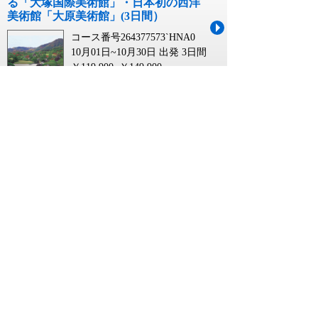
る「大塚国際美術館」・日本初の西洋
美術館「大原美術館」(3日間）
コース番号264377573`HNA0
10月01日~10月30日 出発
3日間
￥119,900~￥149,900
徳島 岩手に関連するキーワード
徳島
徳島発
徳島県
徳島 踊り
徳島 中国
徳島 山口