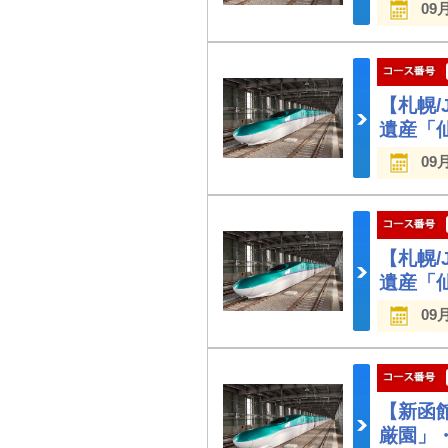
09
【札幌
遺産「
09
【札幌
遺産「
09
【新函
厳園」