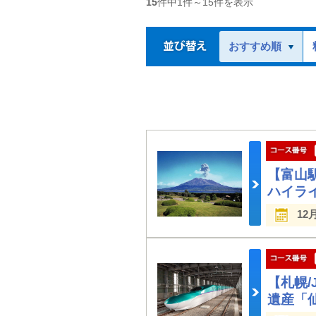
15
件中
1
件～
15
件を表示
おすすめ順
【富山
ハイラ
12
【札幌
遺産「