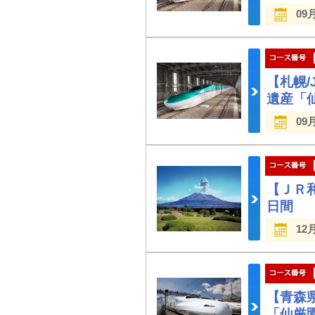
09
【札幌
遺産「
09
【ＪＲ
日間
12
【青森
「仙厳