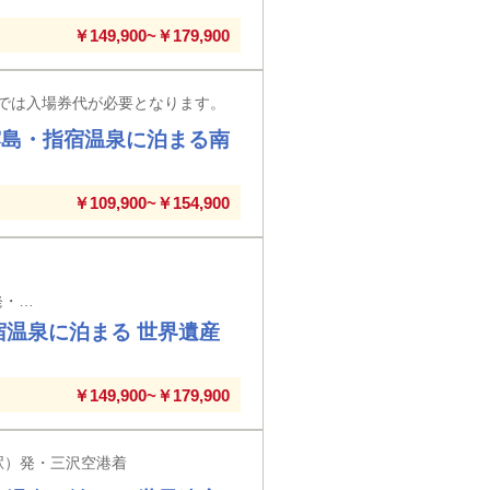
￥149,900~￥179,900
では入場券代が必要となります。
霧島・指宿温泉に泊まる南
￥109,900~￥154,900
岩手県 新幹線駅（二戸駅・盛岡駅・新花巻駅・北上駅・水沢江刺駅・一ノ関駅）発・花巻空港着
宿温泉に泊まる 世界遺産
￥149,900~￥179,900
駅）発・三沢空港着