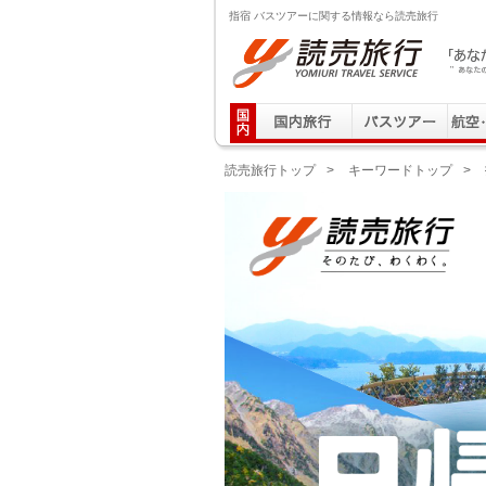
指宿 バスツアーに関する情報なら読売旅行
読売旅行 「あなたの街から」旅にでる｜Yomiuri T
読売旅行トップ
>
キーワードトップ
>