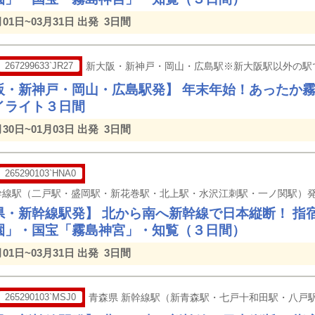
月01日~03月31日 出発
3日間
267299633`JR27
新大阪・新神戸・岡山・広島駅※新大阪駅以外の駅
阪・新神戸・岡山・広島駅発】 年末年始！あったか
イライト３日間
月30日~01月03日 出発
3日間
265290103`HNA0
県・新幹線駅発】 北から南へ新幹線で日本縦断！ 指
園」・国宝「霧島神宮」・知覧（３日間）
月01日~03月31日 出発
3日間
265290103`MSJ0
青森県 新幹線駅（新青森駅・七戸十和田駅・八戸