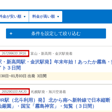
料金が安い順
料金が高い順
条件を設定して絞り込む
267299633`JR16
富山・新高岡・金沢駅発着
駅・新高岡駅・金沢駅発】年末年始！あったか霧島・
イト３日間
月30日~01月03日 出発
3日間
265290103`AKJ0
札幌駅発・旭川空港着
/JR駅（北斗利用）発】 北から南へ新幹線で日本縦断
仙厳園」・国宝「霧島神宮」・知覧（３日間）