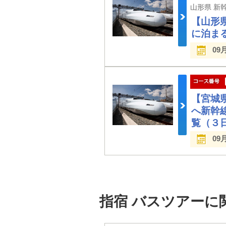
【山形
に泊ま
09
【宮城
へ新幹
覧（３
09
指宿 バスツアーに