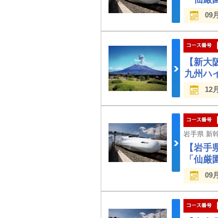
09
【新大
九州ハ
12
【岩手
「仙厳
09