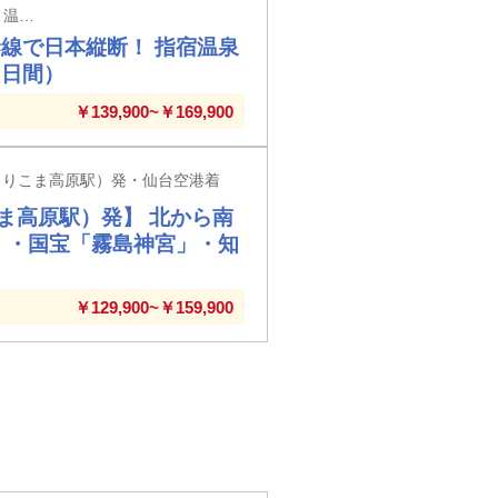
山形県 新幹線駅（新庄・大石田・村山・さくらんぼ東根・天童・山形・かみのやま温泉・赤湯・高畠・米沢駅）発・山形空港着
線で日本縦断！ 指宿温泉
３日間）
￥139,900~￥169,900
くりこま高原駅）発・仙台空港着
ま高原駅）発】 北から南
」・国宝「霧島神宮」・知
￥129,900~￥159,900