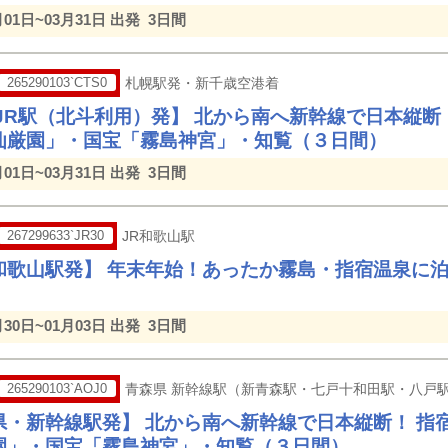
月01日~03月31日 出発
3日間
265290103`CTS0
札幌駅発・新千歳空港着
/JR駅（北斗利用）発】 北から南へ新幹線で日本縦断
仙厳園」・国宝「霧島神宮」・知覧（３日間）
月01日~03月31日 出発
3日間
267299633`JR30
JR和歌山駅
和歌山駅発】 年末年始！あったか霧島・指宿温泉に
月30日~01月03日 出発
3日間
265290103`AOJ0
青森県 新幹線駅（新青森駅・七戸十和田駅・八戸
県・新幹線駅発】 北から南へ新幹線で日本縦断！ 指
園」・国宝「霧島神宮」・知覧（３日間）