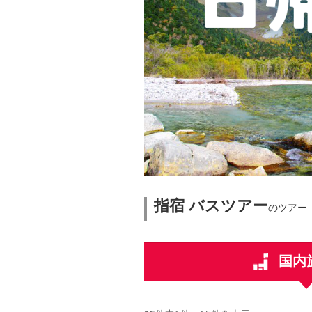
指宿 バスツアー
のツアー
国内