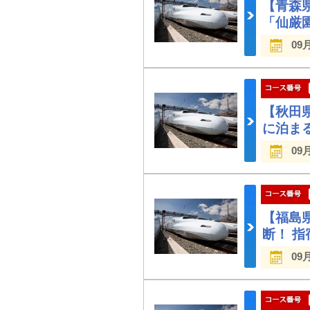
【青森
「仙厳
09
【秋田
に泊ま
09
【福島
断！ 
09