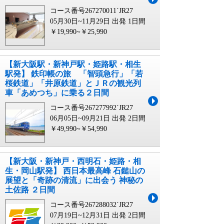
コース番号267270011`JR27
05月30日~11月29日 出発
1日間
￥19,990~￥25,990
【新大阪駅・新神戸駅・姫路駅・相生
駅発】 鉄印帳の旅 「智頭急行」「若
桜鉄道」「井原鉄道」とＪＲの観光列
車「あめつち」に乗る２日間
コース番号267277992`JR27
06月05日~09月21日 出発
2日間
￥49,990~￥54,990
【新大阪・新神戸・西明石・姫路・相
生・岡山駅発】 西日本最高峰 石鎚山の
展望と「奇跡の清流」に出会う 神秘の
土佐路 ２日間
コース番号267288032`JR27
07月19日~12月31日 出発
2日間