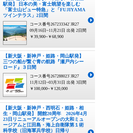
駅発】 日本の美・富士眺望を楽しむ
「富士山ビュー特急」と「FUJIYAMA
ツインテラス」2日間
コース番号267233342`JR27
09月16日~11月21日 出発
2日間
￥39,900~￥68,900
【新大阪・新神戸・姫路・岡山駅発】
三つの船が繋ぐ青の航路『瀬戸内シー
ロード』３日間
コース番号267288023`JR27
11月12日~03月31日 出発
3日間
￥100,000~￥120,000
【新大阪・新神戸・西明石・姫路・相
生・岡山駅発】 開館20周年 2026年4月
23日リニューアルオープンの大和ミュ
ージアムと江田島・海上自衛隊第１術
科学校（旧海軍兵学校）日帰り