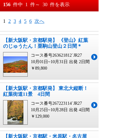
おすすめ順
156
件中
1
件～
30
件を表示
料金が安い順
月
日～
1
2
3
4
5
6
次へ
料金が高い順
月
日
【新大阪駅・京都駅発】 《登山》紅葉
のじゅうたん！栗駒山登山２日間＊
コース番号263621812`JR27
10月01日~10月31日 出発
2日間
￥89,800
【新大阪駅・京都駅発】 東北大縦断！
紅葉街道11景 4日間
コース番号267223114`JR27
10月25日~10月28日 出発
4日間
￥129,000
【新大阪駅・京都駅・米原駅・名古屋