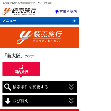
新大阪に関する情報|国内ツアーなら読売旅行
営業所案内
メニュー
国内旅行
バスツアー
海外旅行
クルーズ
航空・ＪＲ＋宿泊
航空券＆ホテル
「新大阪」
のツアー
国内旅行
検索条件を変更する
並び替え