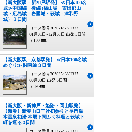
【新大阪駅・新神戸駅発】 ≪日本100名
城≫中国編・後編 (福山城・吉田郡山
城・広島城・岩国城・萩城・津和野
城）３日間
コース番号263671473`JR27
01月01日~12月31日 出発
3日間
￥100,000
【新大阪駅・京都駅発】 ≪日本100名城
めぐり≫ 関東編３日間
コース番号263635463`JR27
09月03日 出発
3日間
￥89,990
【新大阪・新神戸・姫路・岡山駅発】
【新春】新春山口三社初参りと長門湯
本温泉初湯 本場下関ふく料理と萩城下
町を巡る 3日間
コース番号267277453`JR27