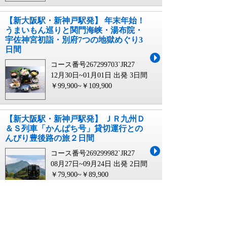
【新大阪駅・新神戸駅発】 年末年始！
うまいもん巡りと関門海峡・湯布院・
宇佐神宮初詣・別府7つの地獄めぐり3
日間
コース番号267299703`JR27
12月30日~01月01日 出発
3日間
￥99,900~￥109,900
【新大阪駅・新神戸駅発】 ＪＲ九州Ｄ
＆Ｓ列車「かんぱち号」貸切運行との
んびり豊後路の旅２日間
コース番号269299982`JR27
08月27日~09月24日 出発
2日間
￥79,900~￥89,900
【新大阪・新神戸・岡山・広島駅発】
おじゃったもんせ！霧島温泉・指宿温
泉宿泊＆世界遺産仙厳園・桜島・知