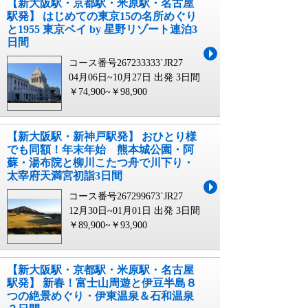
【新大阪駅・京都駅・米原駅・名古屋
駅発】 はじめての東京15の名所めぐり
と1955 東京ベイ by 星野リゾート連泊3
日間
コース番号267233333`JR27
04月06日~10月27日 出発
3日間
￥74,900~￥98,900
【新大阪駅・新神戸駅発】 おひとり様
でも同額！年末年始 熊本城公園・阿
蘇・湯布院と柳川こたつ舟で川下り・
太宰府天満宮初詣3日間
コース番号267299673`JR27
12月30日~01月01日 出発
3日間
￥89,900~￥93,900
【新大阪駅・京都駅・米原駅・名古屋
駅発】 新春！富士山周遊と伊豆半島８
つの絶景めぐり・伊東温泉＆石和温泉