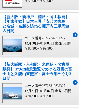
￥39,900~￥52,900
【新大阪・新神戸・姫路・岡山駅発】
【年末年始】日本三景「安芸の宮島」
と名城・名勝を訪ねる瀬戸内三県周遊
３日間
コース番号267277423`JR27
12月30日~01月02日 出発
3日間
￥85,900~￥99,900
【新大阪駅・京都駅・米原駅・名古屋
駅発】 3つの絶景遊覧でめぐる冠雪の富
士山と久能山東照宮・富士五湖めぐり3
日間
コース番号267233193`JR27
12月31日~01月02日 出発
3日間
￥94,900~￥99,900