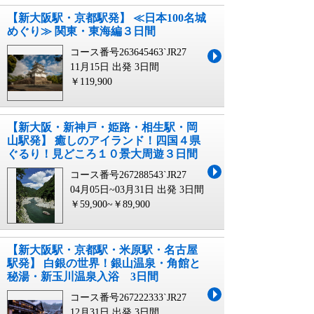
【新大阪駅・京都駅発】 ≪日本100名城
めぐり≫ 関東・東海編３日間
コース番号263645463`JR27
11月15日 出発
3日間
￥119,900
【新大阪・新神戸・姫路・相生駅・岡
山駅発】 癒しのアイランド！四国４県
ぐるり！見どころ１０景大周遊３日間
コース番号267288543`JR27
04月05日~03月31日 出発
3日間
￥59,900~￥89,900
【新大阪駅・京都駅・米原駅・名古屋
駅発】 白銀の世界！銀山温泉・角館と
秘湯・新玉川温泉入浴 3日間
コース番号267222333`JR27
12月31日 出発
3日間