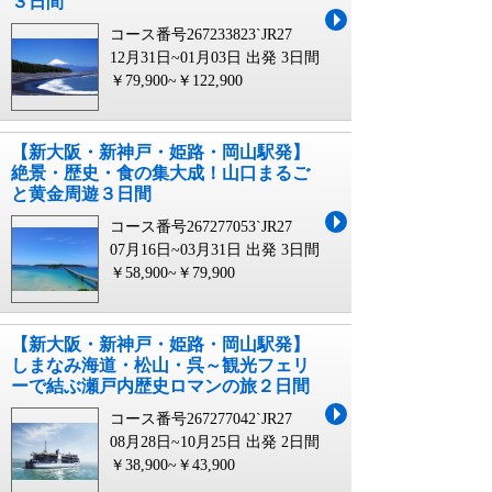
３日間
コース番号267233823`JR27
12月31日~01月03日 出発
3日間
￥79,900~￥122,900
【新大阪・新神戸・姫路・岡山駅発】
絶景・歴史・食の集大成！山口まるご
と黄金周遊３日間
コース番号267277053`JR27
07月16日~03月31日 出発
3日間
￥58,900~￥79,900
【新大阪・新神戸・姫路・岡山駅発】
しまなみ海道・松山・呉～観光フェリ
ーで結ぶ瀬戸内歴史ロマンの旅２日間
コース番号267277042`JR27
08月28日~10月25日 出発
2日間
￥38,900~￥43,900