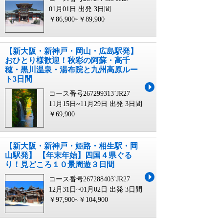
01月01日 出発
3日間
￥86,900~￥89,900
【新大阪・新神戸・岡山・広島駅発】
おひとり様歓迎！秋彩の阿蘇・高千
穂・黒川温泉・湯布院と九州高原ルー
ト3日間
コース番号267299313`JR27
11月15日~11月29日 出発
3日間
￥69,900
【新大阪・新神戸・姫路・相生駅・岡
山駅発】 【年末年始】四国４県ぐる
り！見どころ１０景周遊３日間
コース番号267288403`JR27
12月31日~01月02日 出発
3日間
￥97,900~￥104,900