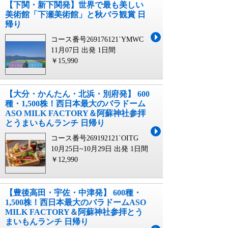
【下関・新下関発】世界で最も美しい
美術館「下瀬美術館」と秋バラ観賞 日
帰り
コース番号269176121`YMWC
11月07日 出発
1日間
￥15,990
【大分・かんたん・北浜・別府発】 600
種・1,500株！西日本最大のバラドーム
ASO MILK FACTORY＆阿蘇神社参拝
とうまいもんランチ 日帰り
コース番号269192121`OITG
10月25日~10月29日 出発
1日間
￥12,990
【豊後高田・宇佐・中津発】 600種・
1,500株！西日本最大のバラドームASO
MILK FACTORY＆阿蘇神社参拝とう
まいもんランチ 日帰り