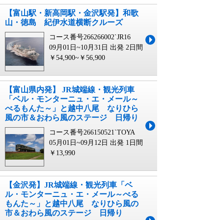
【富山駅・新高岡駅・金沢駅発】和歌
山・徳島 紀伊水道横断クルーズ
コース番号266266002`JR16
09月01日~10月31日 出発
2日間
￥54,900~￥56,900
【富山県内発】 JR城端線・観光列車
「ベル・モンターニュ・エ・メール～
べるもんた～」と越中八尾 なりひら
風の市＆おわら風のステージ 日帰り
コース番号266150521`TOYA
05月01日~09月12日 出発
1日間
￥13,990
【金沢発】JR城端線・観光列車「ベ
ル・モンターニュ・エ・メール～べる
もんた～」と越中八尾 なりひら風の
市＆おわら風のステージ 日帰り