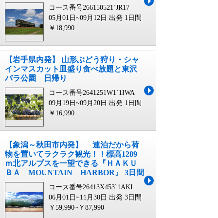
コース番号266150521`JR17
05月01日~09月12日 出発
1日間
￥18,990
【岩手県内発】 山形ぶどう狩り・シャ
インマスカット皿盛り食べ放題と東沢
バラ公園 日帰り
コース番号2641251W1`1IWA
09月19日~09月20日 出発
1日間
￥16,990
【象潟～秋田市内発】 連泊だから荷
物を置いてラクラク観光！！標高1289
ｍ北アルプスを一望できる『ＨＡＫＵ
ＢＡ MOUNTAIN HARBOR』 3日間
コース番号26413X453`1AKI
06月01日~11月30日 出発
3日間
￥59,990~￥87,990