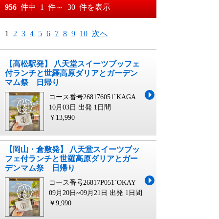
おすすめ順
956
件中
1
件～
30
件を表示
料金が安い順
月
日～
1
2
3
4
5
6
7
8
9
10
次へ
料金が高い順
月
日
【高松駅発】 八天堂スイーツブッフェ
付ランチと世羅高原ダリアとガーデン
マム祭 日帰り
コース番号268176051`KAGA
10月03日 出発
1日間
￥13,990
【岡山・倉敷発】 八天堂スイーツブッ
フェ付ランチと世羅高原ダリアとガー
デンマム祭 日帰り
コース番号26817P051`OKAY
09月20日~09月21日 出発
1日間
￥9,990