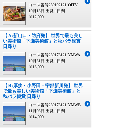
コース番号269192121`OITV
10月18日 出発
1日間
￥12,990
【Ａ/新山口・防府発】 世界で最も美し
い美術館「下瀬美術館」と秋バラ観賞
日帰り
コース番号269176121`YMWA
10月31日 出発
1日間
￥13,990
【Ｂ/厚狭・小野田・宇部新川発】 世界
で最も美しい美術館「下瀬美術館」と
秋バラ観賞 日帰り
コース番号269176121`YMWB
11月03日 出発
1日間
￥14,990