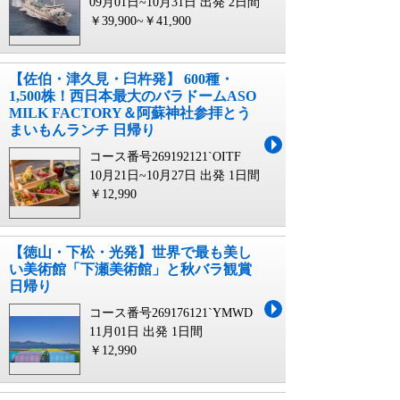
09月01日~10月31日 出発
2日間
￥39,900~￥41,900
【佐伯・津久見・臼杵発】 600種・
1,500株！西日本最大のバラドームASO
MILK FACTORY＆阿蘇神社参拝とう
まいもんランチ 日帰り
コース番号269192121`OITF
10月21日~10月27日 出発
1日間
￥12,990
【徳山・下松・光発】世界で最も美し
い美術館「下瀬美術館」と秋バラ観賞
日帰り
コース番号269176121`YMWD
11月01日 出発
1日間
￥12,990