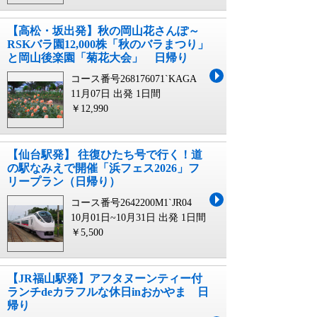
【高松・坂出発】秋の岡山花さんぽ～
RSKバラ園12,000株「秋のバラまつり」
と岡山後楽園「菊花大会」 日帰り
コース番号268176071`KAGA
11月07日 出発
1日間
￥12,990
【仙台駅発】 往復ひたち号で行く！道
の駅なみえで開催「浜フェス2026」フ
リープラン（日帰り）
コース番号2642200M1`JR04
10月01日~10月31日 出発
1日間
￥5,500
【JR福山駅発】アフタヌーンティー付
ランチdeカラフルな休日inおかやま 日
帰り