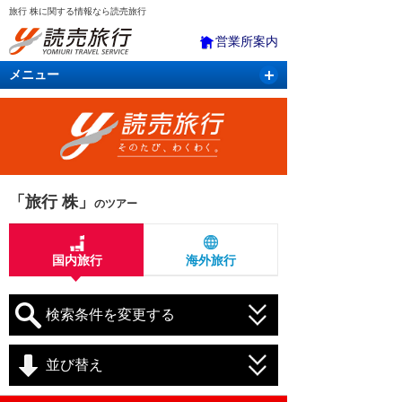
旅行 株に関する情報なら読売旅行
営業所案内
メニュー
国内旅行
バスツアー
海外旅行
クルーズ
航空・ＪＲ＋宿泊
航空券＆ホテル
「旅行 株」
のツアー
国内旅行
海外旅行
検索条件を変更する
並び替え