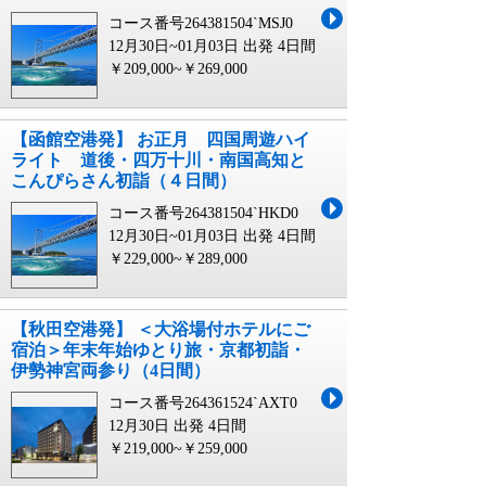
コース番号264381504`MSJ0
12月30日~01月03日 出発
4日間
￥209,000~￥269,000
【函館空港発】 お正月 四国周遊ハイ
ライト 道後・四万十川・南国高知と
こんぴらさん初詣（４日間）
コース番号264381504`HKD0
12月30日~01月03日 出発
4日間
￥229,000~￥289,000
【秋田空港発】 ＜大浴場付ホテルにご
宿泊＞年末年始ゆとり旅・京都初詣・
伊勢神宮両参り（4日間）
コース番号264361524`AXT0
12月30日 出発
4日間
￥219,000~￥259,000