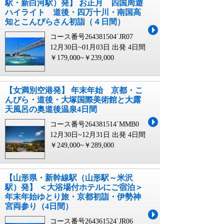
駅・新白河駅）発】 お正月 四国周遊
ハイライト 道後・四万十川・南国高
知とこんぴらさん初詣（４日間）
コース番号264381504`JR07
12月30日~01月03日 出発
4日間
￥179,000~￥239,000
【女満別空港発】 年末年始 京都・こ
んぴら・道後・大塚国際美術館と大露
天風呂の奥道後温泉4日間
コース番号264381514`MMB0
12月30日~12月31日 出発
4日間
￥249,000~￥289,000
【山形県・新幹線駅（山形駅～米沢
駅）発】 ＜大浴場付ホテルにご宿泊＞
年末年始ゆとり旅・京都初詣・伊勢神
宮両参り（4日間）
コース番号264361524`JR06