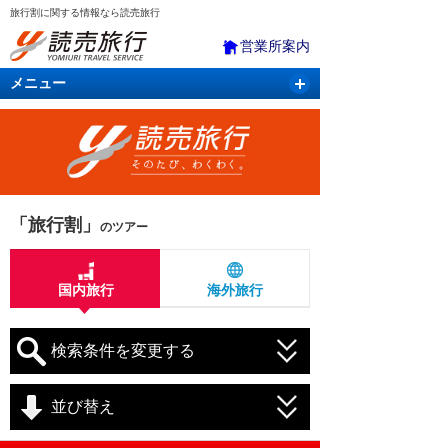
旅行割に関する情報なら読売旅行
営業所案内
メニュー
国内旅行
バスツアー
海外旅行
クルーズ
航空・ＪＲ＋宿泊
航空券＆ホテル
「旅行割」
のツアー
国内旅行
海外旅行
検索条件を変更する
並び替え