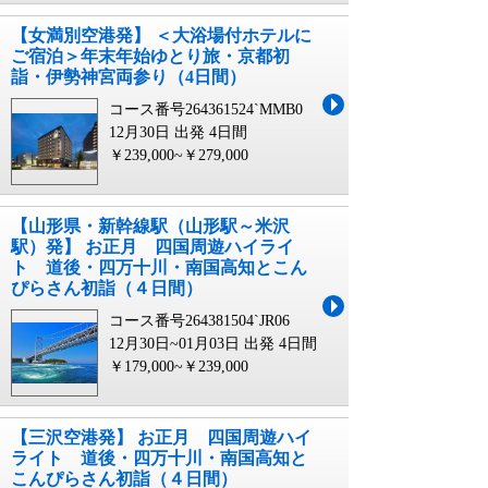
【女満別空港発】 ＜大浴場付ホテルに
ご宿泊＞年末年始ゆとり旅・京都初
詣・伊勢神宮両参り（4日間）
コース番号264361524`MMB0
12月30日 出発
4日間
￥239,000~￥279,000
【山形県・新幹線駅（山形駅～米沢
駅）発】 お正月 四国周遊ハイライ
ト 道後・四万十川・南国高知とこん
ぴらさん初詣（４日間）
コース番号264381504`JR06
12月30日~01月03日 出発
4日間
￥179,000~￥239,000
【三沢空港発】 お正月 四国周遊ハイ
ライト 道後・四万十川・南国高知と
こんぴらさん初詣（４日間）