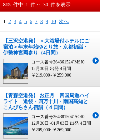
おすすめ順
815
件中
1
件～
30
件を表示
料金が安い順
月
日～
1
2
3
4
5
6
7
8
9
10
次へ
料金が高い順
月
日
【三沢空港発】 ＜大浴場付ホテルにご
宿泊＞年末年始ゆとり旅・京都初詣・
伊勢神宮両参り（4日間）
コース番号264361524`MSJ0
12月30日 出発
4日間
￥219,000~￥259,000
【青森空港発】 お正月 四国周遊ハイ
ライト 道後・四万十川・南国高知と
こんぴらさん初詣（４日間）
コース番号264381504`AOJ0
12月30日~01月03日 出発
4日間
￥209,000~￥269,000