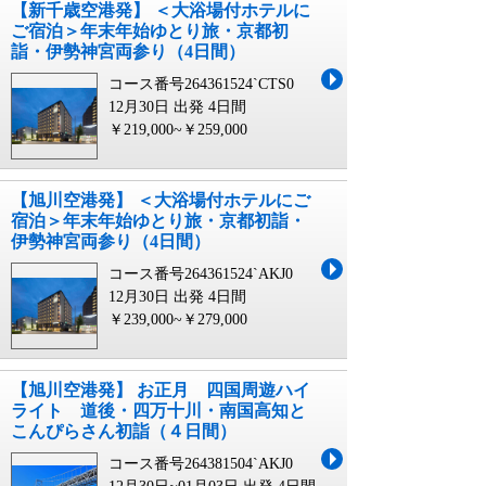
【新千歳空港発】 ＜大浴場付ホテルに
ご宿泊＞年末年始ゆとり旅・京都初
詣・伊勢神宮両参り（4日間）
コース番号264361524`CTS0
12月30日 出発
4日間
￥219,000~￥259,000
【旭川空港発】 ＜大浴場付ホテルにご
宿泊＞年末年始ゆとり旅・京都初詣・
伊勢神宮両参り（4日間）
コース番号264361524`AKJ0
12月30日 出発
4日間
￥239,000~￥279,000
【旭川空港発】 お正月 四国周遊ハイ
ライト 道後・四万十川・南国高知と
こんぴらさん初詣（４日間）
コース番号264381504`AKJ0