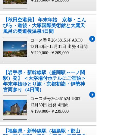
￥229,000~￥269,000
【秋田空港発】 年末年始 京都・こん
ぴら・道後・大塚国際美術館と大露天
風呂の奥道後温泉4日間
コース番号264381514`AXT0
12月30日~12月31日 出発
4日間
￥229,000~￥269,000
【岩手県・新幹線駅（盛岡駅～一ノ関
駅）発】 ＜大浴場付ホテルにご宿泊＞
年末年始ゆとり旅・京都初詣・伊勢神
宮両参り（4日間）
コース番号264361524`JR03
12月30日 出発
4日間
￥199,000~￥239,000
【福島県・新幹線駅（福島駅・郡山