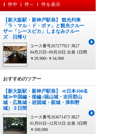
おすすめ順
1
件中
1
件～
1
件を表示
料金が安い順
【新大阪駅・新神戸駅発】 観光列車
月
日～
「ラ・マル・ド・ボァ」と観光クルー
料金が高い順
ザー「シースピカ」しまなみクルー
月
日
ズ 日帰り
コース番号267277921`JR27
04月25日~09月20日 出発
1日間
￥29,900~￥34,900
おすすめのツアー
【新大阪駅・新神戸駅発】 ≪日本100名
城≫中国編・後編 (福山城・吉田郡山
城・広島城・岩国城・萩城・津和野
城）３日間
コース番号263671473`JR27
01月01日~12月31日 出発
3日間
￥100,000