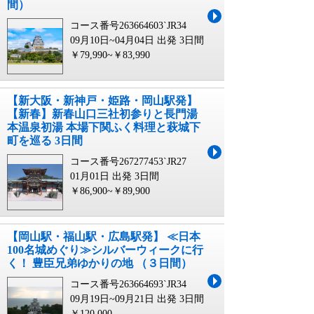
間）
コース番号263664603`JR34
09月10日~04月04日 出発
3日間
￥79,990~￥83,990
【新大阪・新神戸・姫路・岡山駅発】
【新春】新春山口三社初参りと長門湯
本温泉初湯 本場下関ふく料理と萩城下
町を巡る 3日間
コース番号267277453`JR27
01月01日 出発
3日間
￥86,900~￥89,900
【岡山駅・福山駅・広島駅発】 ≪日本
100名城めぐり≫シルバーウィークに行
く！ 豊臣兄弟ゆかりの地 （３日間）
コース番号263664693`JR34
09月19日~09月21日 出発
3日間
￥120,000