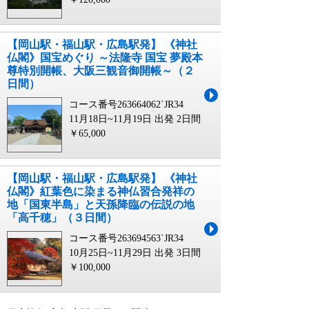
【岡山駅・福山駅・広島駅発】 《神社
仏閣》国宝めぐり ～法隆寺 国宝 夢殿本
尊特別開帳、大阪三観音御開帳～（２
日間）
コース番号263664062`JR34
11月18日~11月19日 出発
2日間
￥65,000
【岡山駅・福山駅・広島駅発】 《神社
仏閣》紅葉色に染まる神仏習合発祥の
地「国東半島」と天孫降臨の伝説の地
「高千穂」（３日間）
コース番号263694563`JR34
10月25日~11月29日 出発
3日間
￥100,000