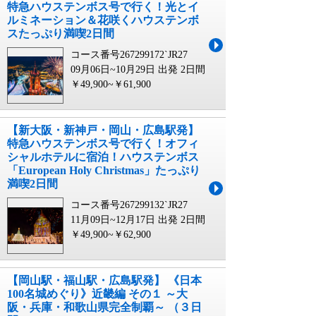
特急ハウステンボス号で行く！光とイ
ルミネーション＆花咲くハウステンボ
スたっぷり満喫2日間
コース番号267299172`JR27
09月06日~10月29日 出発
2日間
￥49,900~￥61,900
【新大阪・新神戸・岡山・広島駅発】
特急ハウステンボス号で行く！オフィ
シャルホテルに宿泊！ハウステンボス
「European Holy Christmas」たっぷり
満喫2日間
コース番号267299132`JR27
11月09日~12月17日 出発
2日間
￥49,900~￥62,900
【岡山駅・福山駅・広島駅発】 《日本
100名城めぐり》近畿編 その１ ～大
阪・兵庫・和歌山県完全制覇～ （３日