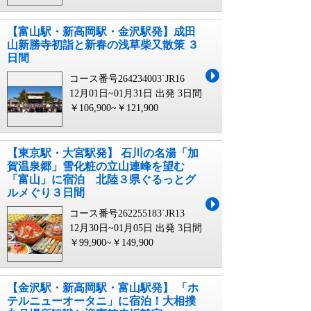
【富山駅・新高岡駅・金沢駅発】成田
山新勝寺初詣と新春の浅草柴又散策 ３
日間
コース番号264234003`JR16
12月01日~01月31日 出発
3日間
￥106,900~￥121,900
【東京駅・大宮駅発】 石川の名湯「加
賀温泉郷」雪化粧の立山連峰を望む
「富山」に宿泊 北陸３県ぐるっとグ
ルメぐり３日間
コース番号262255183`JR13
12月30日~01月05日 出発
3日間
￥99,900~￥149,900
【金沢駅・新高岡駅・富山駅発】 「ホ
テルニューオータニ」に宿泊！大相撲