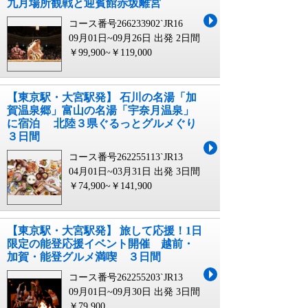
九月場所観戦と迎賓館赤坂離宮
コース番号266233902`JR16
09月01日~09月26日 出発
2日間
￥99,900~￥119,000
【東京駅・大宮駅発】 石川の名湯「加
賀温泉郷」富山の名湯「宇奈月温泉」
に宿泊 北陸３県ぐるっとグルメぐり
３日間
コース番号262255113`JR13
04月01日~03月31日 出発
3日間
￥74,900~￥141,900
【東京駅・大宮駅発】 旅して応援！1日
限定の能登応援イベント開催 越前・
加賀・能登グルメ満喫 ３日間
コース番号262255203`JR13
09月01日~09月30日 出発
3日間
￥79,900