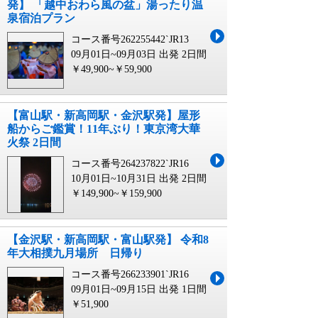
発】 「越中おわら風の盆」湯ったり温
泉宿泊プラン
コース番号262255442`JR13
09月01日~09月03日 出発
2日間
￥49,900~￥59,900
【富山駅・新高岡駅・金沢駅発】屋形
船からご鑑賞！11年ぶり！東京湾大華
火祭 2日間
コース番号264237822`JR16
10月01日~10月31日 出発
2日間
￥149,900~￥159,900
【金沢駅・新高岡駅・富山駅発】 令和8
年大相撲九月場所 日帰り
コース番号266233901`JR16
09月01日~09月15日 出発
1日間
￥51,900