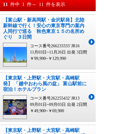
おすすめ順
11
件中
1
件～
11
件を表示
料金が安い順
【富山駅・新高岡駅・金沢駅発】北陸
月
日～
新幹線で行く！安心の東京専門の案内
料金が高い順
人同行で巡る 秋色東京１５の名所め
月
日
ぐり ３日間
コース番号266233333`JR16
11月03日~11月26日 出発
3日間
￥99,990~￥129,990
【東京駅・上野駅・大宮駅・高崎駅
発】 「越中おわら風の盆」 富山駅前に
宿泊！ホテルプラン
コース番号262255432`JR13
09月01日~09月03日 出発
2日間
￥49,900~￥69,900
【東京駅・上野駅・大宮駅・高崎駅