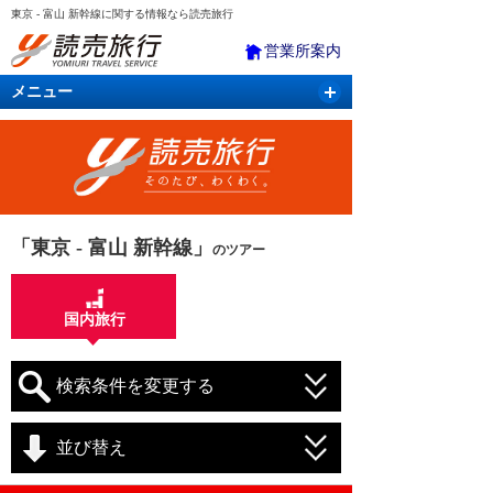
東京 - 富山 新幹線に関する情報なら読売旅行
営業所案内
メニュー
国内旅行
バスツアー
海外旅行
クルーズ
航空・ＪＲ＋宿泊
航空券＆ホテル
「東京 - 富山 新幹線」
のツアー
国内旅行
検索条件を変更する
並び替え