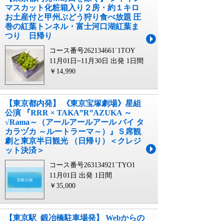
マスカット化粧箱入り２房・約１キロ
お土産付と甲州ぶどう狩り食べ放題 圧
巻の紅葉トンネル・富士河口湖紅葉ま
つり 日帰り
コース番号262134661`1TOY
11月01日~11月30日 出発
1日間
￥14,990
【東京都内発】 《東京宝塚劇場》星組
公演 『RRR × TAKA”R”AZUKA ～
√Rama～（アールアールアール バイ タ
カラヅカ ～ルートラーマ～）』Ｓ席観
劇と東京半日観光 （日帰り）＜クレジ
ット決済＞
コース番号263134921`TYO1
11月01日 出発
1日間
￥35,000
【東京駅_鍛冶橋駐車場発】 Webからの