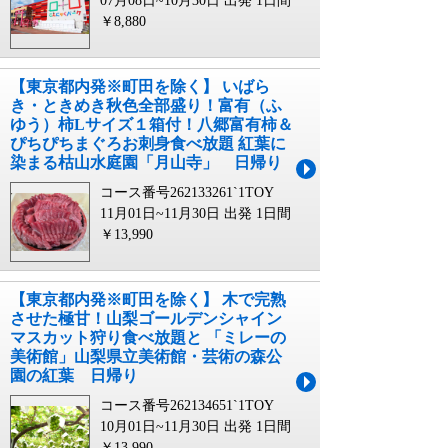
07月08日~10月30日 出発
1日間
￥8,880
【東京都内発※町田を除く】 いばら
き・ときめき秋色全部盛り！富有（ふ
ゆう）柿Lサイズ１箱付！八郷富有柿＆
ぴちぴちまぐろお刺身食べ放題 紅葉に
染まる枯山水庭園「月山寺」 日帰り
コース番号262133261`1TOY
11月01日~11月30日 出発
1日間
￥13,990
【東京都内発※町田を除く】 木で完熟
させた極甘！山梨ゴールデンシャイン
マスカット狩り食べ放題と 「ミレーの
美術館」山梨県立美術館・芸術の森公
園の紅葉 日帰り
コース番号262134651`1TOY
10月01日~11月30日 出発
1日間
￥13,990