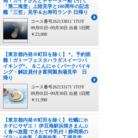
画！ガイドさんとチャーター船で行く
「第二海堡」上陸見学と100周年の記念
艦「三笠」見学＆お寿司ランチ 日帰り
コース番号262133811`1TOY
09月01日~09月30日 出発
1日間
￥23,000
【東京都内発※町田を除く】 *。予約困
難！ガトーフェスタハラダスイーツバ
イキング*。 ＆こんにゃくパークバイキ
ング・解説員付き富岡製糸場見学 日
帰り
コース番号262133171`1TOY
09月01日~09月30日 出発
1日間
￥11,990
【東京都内発※町田を除く】 牡蠣にホ
タテにサザエ！ 伊豆海鮮浜焼きまんぷ
く食べ放題 できたて牛乳付！静岡県の
ブランド牛乳「丹那牛乳」工場見学