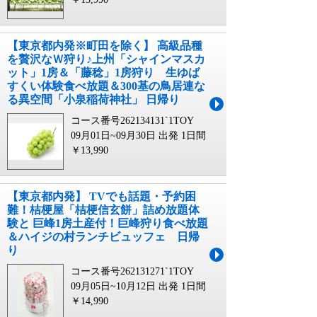
【東京都内発※町田を除く】 高級品種
を贅沢なＷ狩り♪上州「シャインマスカ
ット」1房＆「藤稔」1房狩り 生ゆば
すくい体験食べ放題＆300基の鳥居連な
る異空間「小泉稲荷神社」 日帰り
コース番号262134131`1TOY
09月01日~09月30日 出発
1日間
￥13,990
【東京都内発】 TVでも話題・予約困
難！桔梗屋「桔梗信玄餅」詰め放題体
験と 巨峰1房土産付！巨峰狩り食べ放題
＆ハイジの村ランチビュッフェ 日帰
り
コース番号262131271`1TOY
09月05日~10月12日 出発
1日間
￥14,990