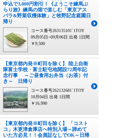
申込で3,000円割引！《ようこそ練馬ぶ
らり旅》練馬の畑で楽しむ「東京アス
パラ&野菜収穫体験」と牧野記念庭園日
帰り
コース番号263135101`1TOY
09月05日~09月06日 出発
1日間
￥9,500
【東京都内発※町田を除く】 陸上自衛
隊富士学校・富士駐屯地開設72周年記
念行事 ～ご昼食用お弁当（お茶）付
き～ 日帰り
コース番号262132681`1TOY
10月04日 出発
1日間
￥16,990
【東京都内発※町田を除く】 「コスト
コ」木更津倉庫店へ特別入場～諦めて
いた方必見！！会員証なしでOK～日帰