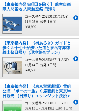
【東京都内発※町田を除く】 航空自衛
隊入間基地 入間航空祭 日帰り
コース番号262131331`1TOY
11月03日 出発
1日間
￥8,990
【東京都内発】 《街あるき》ガイドと
歩く四十七士が歩いた道と泉岳寺赤穂
義士祭日帰り（現地集合プラン）
コース番号263531671`LAND
12月14日 出発
1日間
￥8,500
【東京都内発】 《東京宝塚劇場》雪組
公演 『ポーの一族』Ｓ席観劇と東京半
日観光 （日帰り）＜クレジット決済＞
コース番号263134911`TYO1
09月13日~09月19日 出発
1日間