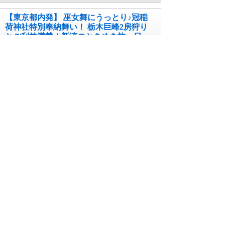
【東京都内発】 巫女舞にうっとり♪冠稲
荷神社特別奉納舞い！ 栃木巨峰2房狩り
とご利益満載！新涼のときめき旅 日
帰り
コース番号262138341`5TOY
09月12日~09月13日 出発
1日間
￥13,990
【東京都内発※町田を除く】 ぶどう界
の新星！紅い宝石「サンシャインレッ
ド」 緑の宝石「シャインマスカッ
ト」・黒ぶどうの王様「巨峰」 ぶどう
王国山梨で3色ぶどう食べ放題♪ 日帰り
コース番号262131281`1TOY
09月25日~10月20日 出発
1日間
￥15,990
【東京都内発※町田を除く】 名店再発