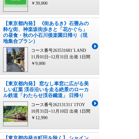
￥39,000
【東京都内発】 《街あるき》石畳みの
粋な街、神楽坂街歩きと「花かぐら」
の昼食・秋の小石川後楽園日帰り（現
地集合プラン）
コース番号263531681`LAND
11月01日~12月31日 出発
1日間
￥9,000
【東京都内発】 窓なし車窓に広がる美
しい紅葉 渓谷沿いを走る絶景のローカ
ル鉄道「わたらせ渓谷鐵道」 日帰り
コース番号262131311`1TOY
10月31日~11月10日 出発
1日間
￥12,990
【東京都内発※町田を除く】 シャイン