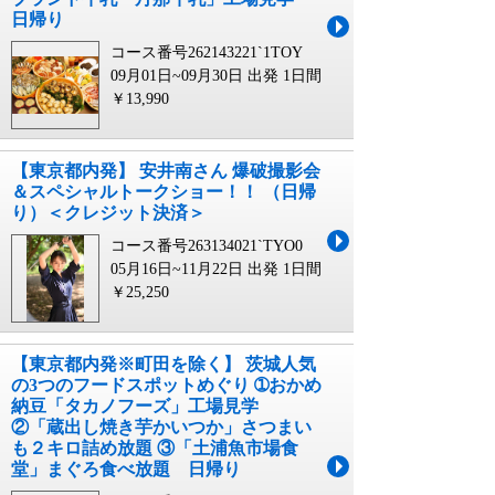
日帰り
コース番号262143221`1TOY
09月01日~09月30日 出発
1日間
￥13,990
【東京都内発】 安井南さん 爆破撮影会
＆スペシャルトークショー！！ （日帰
り）＜クレジット決済＞
コース番号263134021`TYO0
05月16日~11月22日 出発
1日間
￥25,250
【東京都内発※町田を除く】 茨城人気
の3つのフードスポットめぐり ➀おかめ
納豆「タカノフーズ」工場見学
②「蔵出し焼き芋かいつか」さつまい
も２キロ詰め放題 ③「土浦魚市場食
堂」まぐろ食べ放題 日帰り