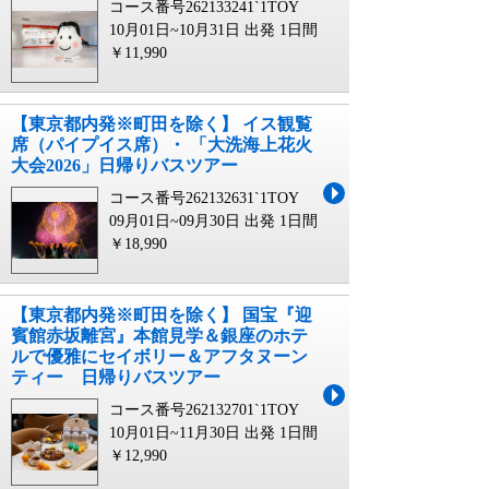
コース番号262133241`1TOY
10月01日~10月31日 出発
1日間
￥11,990
【東京都内発※町田を除く】 イス観覧
席（パイプイス席）・ 「大洗海上花火
大会2026」日帰りバスツアー
コース番号262132631`1TOY
09月01日~09月30日 出発
1日間
￥18,990
【東京都内発※町田を除く】 国宝『迎
賓館赤坂離宮』本館見学＆銀座のホテ
ルで優雅にセイボリー＆アフタヌーン
ティー 日帰りバスツアー
コース番号262132701`1TOY
10月01日~11月30日 出発
1日間
￥12,990