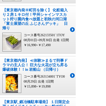
【東京都内発※町田を除く】 化粧箱入
り２房１キロ付！甲州シャインマスカ
ット狩り園内食べ放題と初秋の河口湖
「富士展望の丘 ふじさんデッキ」 日
帰り
コース番号262133501`1TOY
08月01日~09月30日 出発
1日間
￥16,990~￥17,490
【東京都内発】 ≪体験≫まるで刑事ド
ラマの主人公！ 巨大な火花が立ち昇る
爆破体験！！in 岩船山 （日帰り）
コース番号263134001`TYO0
08月29日 出発
1日間
￥15,898~￥19,898
【東京駅_鍛冶橋駐車場発】 １日限定企