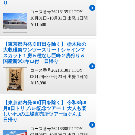
り
コース番号262131351`1TOY
10月01日~10月31日 出発
1日間
￥11,500
【東京都内発※町田を除く】 栃木秋の
大収穫祭ワンツースリー！シャインマ
スカット１房＆種なし巨峰２房狩り＆
国産新米3キロ付 日帰り
コース番号262131301`1TOY
08月29日~09月23日 出発
1日間
￥15,990
【東京都内発※町田を除く】 令和8年8
月8日トリプル8記念ツアー！ 大人も楽
しい4つの工場直売所ツアーinぐんま
日帰り
コース番号262133881`1TOY