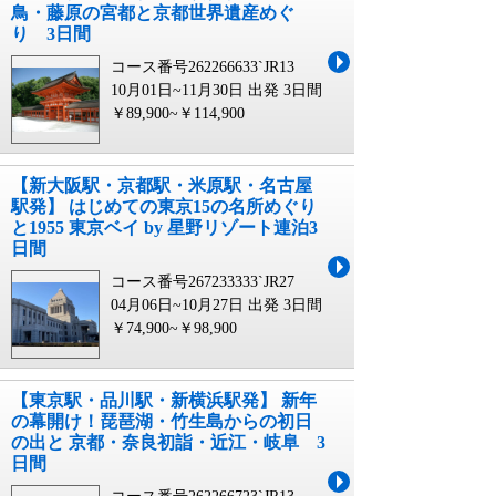
鳥・藤原の宮都と京都世界遺産めぐ
り 3日間
コース番号262266633`JR13
10月01日~11月30日 出発
3日間
￥89,900~￥114,900
【新大阪駅・京都駅・米原駅・名古屋
駅発】 はじめての東京15の名所めぐり
と1955 東京ベイ by 星野リゾート連泊3
日間
コース番号267233333`JR27
04月06日~10月27日 出発
3日間
￥74,900~￥98,900
【東京駅・品川駅・新横浜駅発】 新年
の幕開け！琵琶湖・竹生島からの初日
の出と 京都・奈良初詣・近江・岐阜 3
日間