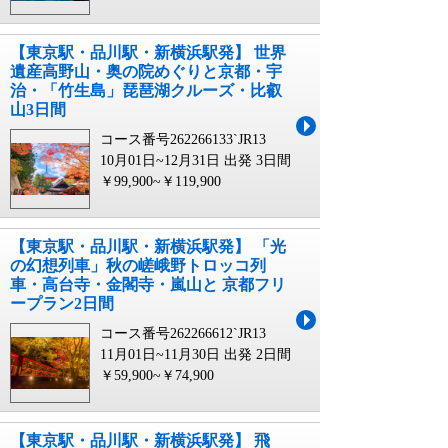
【東京駅・品川駅・新横浜駅発】 世界
遺産高野山・奥の院めぐりと京都・宇
治・「竹生島」琵琶湖クルーズ・比叡
山3日間
コース番号262266133`JR13
10月01日~12月31日 出発
3日間
￥99,900~￥119,900
【東京駅・品川駅・新横浜駅発】 「光
の幻想列車」秋の嵯峨野トロッコ列
車・高台寺・金閣寺・嵐山と 京都フリ
ープラン2日間
コース番号262266612`JR13
11月01日~11月30日 出発
2日間
￥59,900~￥74,900
【東京駅・品川駅・新横浜駅発】 飛